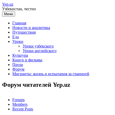
Перейти
Yep.uz
к
Узбекистан, честно
содержимому
Меню
Главная
Новости и аналитика
Путешествия
Еда
Уроки
Уроки узбекского
Уроки английского
Культура
Книги и фильмы
Проза
Форум
Мигранты: жизнь и испытания за границей
Форум читателей Yep.uz
Forums
Members
Recent Posts