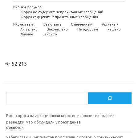
Иконки форумов:
Форум не содержит непрочитанных сообщений
Форум содержит непрочитанные сообщения
Иконки тем :
Без ответа
Отвеченный
Активный
Актуально
Закреплено
Не одобрен
Решено
Личное
Закрыто
52 213
Поиск
Рост спроса на авиационный керосин и новые технологии
разведки: что обсуждали у президента
03/08/2026
Узбекистан и Кыргызстан подписали договор о союзнических