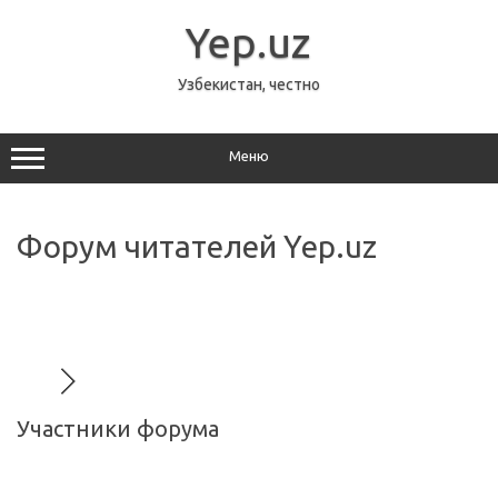
Перейти
к
Yep.uz
содержимому
Узбекистан, честно
Меню
Форум читателей Yep.uz
Участники форума