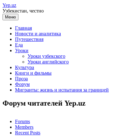
Перейти
Yep.uz
к
Узбекистан, честно
содержимому
Меню
Главная
Новости и аналитика
Путешествия
Еда
Уроки
Уроки узбекского
Уроки английского
Культура
Книги и фильмы
Проза
Форум
Мигранты: жизнь и испытания за границей
Форум читателей Yep.uz
Forums
Members
Recent Posts