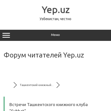
Перейти
к
Yep.uz
содержимому
Узбекистан, честно
Меню
Форум читателей Yep.uz
Ташкентский книжный...
Встречи Ташкентского книжного клуба
"Suhbat"