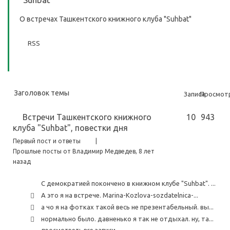
О встречах Ташкентского книжного клуба "Suhbat"
RSS
Заголовок темы
Записи
Просмот
Встречи Ташкентского книжного
10
943
клуба "Suhbat", повестки дня
Первый пост и ответы
|
Прошлые посты от Владимир Медведев
, 8 лет
назад
С демократией покончено в книжном клубе "Suhbat". ...
А это я на встрече. Marina-Kozlova-sozdatelnica-...
а чо я на фотках такой весь не презентабельный. вы...
нормально было. давненько я так не отдыхал. ну, та...