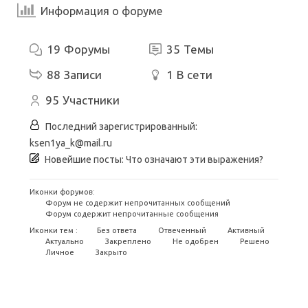
Информация о форуме
19
Форумы
35
Темы
88
Записи
1
В сети
95
Участники
Последний зарегистрированный:
ksen1ya_k@mail.ru
Новейшие посты:
Что означают эти выражения?
Иконки форумов:
Форум не содержит непрочитанных сообщений
Форум содержит непрочитанные сообщения
Иконки тем :
Без ответа
Отвеченный
Активный
Актуально
Закреплено
Не одобрен
Решено
Личное
Закрыто