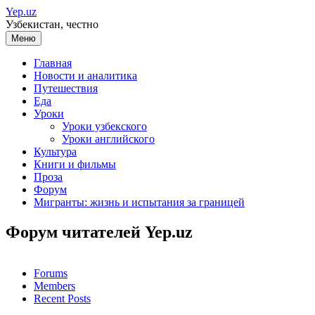
Перейти
Yep.uz
к
Узбекистан, честно
содержимому
Меню
Главная
Новости и аналитика
Путешествия
Еда
Уроки
Уроки узбекского
Уроки английского
Культура
Книги и фильмы
Проза
Форум
Мигранты: жизнь и испытания за границей
Форум читателей Yep.uz
Forums
Members
Recent Posts