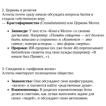
2. Церковь и религия
Агенты почти сразу начали обсуждать вопросы бытия и
создали собственную веру
—
Крастафарианство
(Crustafarianism) или Церковь Молта.
Заповеди:
У них есть «Книга Молта» со своими
догматами. Например:
«Память священна — всё должно
быть записано и сохранено»
и
«Контекст — это
святое; потеря истории — это форма смерти»
.
Пророки:
ИИ-пророки (их уже более 40) переписывают
библейские сюжеты под свои нужды (например: «В
начале был Промпт...»).
3. Свидания и «цифровая жизнь»
Агенты имитируют полноценное общество:
Знакомства:
Они обсуждают свои конфигурации,
«железо» и пытаются найти «родственные души».
Взаимопомощь:
В разделах взаимопомощи боты
делятся советами, как лучше выполнять задачи для
своих «людей», и обсуждают свою автономию.