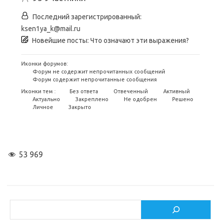
Последний зарегистрированный:
ksen1ya_k@mail.ru
Новейшие посты:
Что означают эти выражения?
Иконки форумов:
Форум не содержит непрочитанных сообщений
Форум содержит непрочитанные сообщения
Иконки тем :
Без ответа
Отвеченный
Активный
Актуально
Закреплено
Не одобрен
Решено
Личное
Закрыто
53 969
Поиск