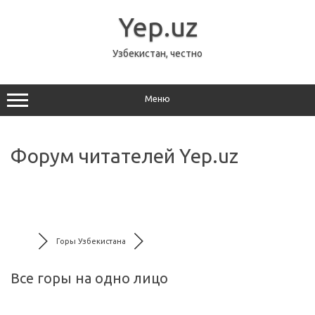
Перейти
к
Yep.uz
содержимому
Узбекистан, честно
Меню
Форум читателей Yep.uz
Горы Узбекистана
Все горы на одно лицо