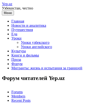
Перейти
Yep.uz
к
Узбекистан, честно
содержимому
Меню
Главная
Новости и аналитика
Путешествия
Еда
Уроки
Уроки узбекского
Уроки английского
Культура
Книги и фильмы
Проза
Форум
Мигранты: жизнь и испытания за границей
Форум читателей Yep.uz
Forums
Members
Recent Posts