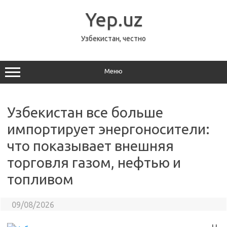
Перейти
к
Yep.uz
содержимому
Узбекистан, честно
Меню
Узбекистан все больше
импортирует энергоносители:
что показывает внешняя
торговля газом, нефтью и
топливом
09/08/2026