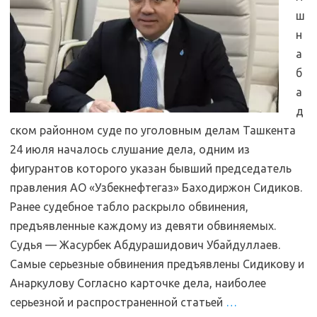
ш
н
а
б
а
д
ском районном суде по уголовным делам Ташкента
24 июля началось слушание дела, одним из
фигурантов которого указан бывший председатель
правления АО «Узбекнефтегаз» Баходиржон Сидиков.
Ранее судебное табло раскрыло обвинения,
предъявленные каждому из девяти обвиняемых.
Судья — Жасурбек Абдурашидович Убайдуллаев.
Самые серьезные обвинения предъявлены Сидикову и
Анаркулову Согласно карточке дела, наиболее
серьезной и распространенной статьей
…