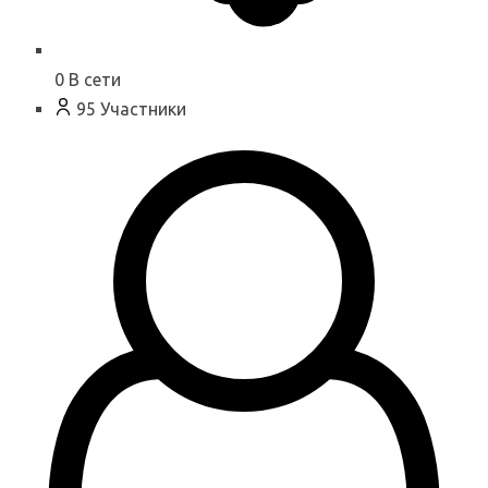
0
В сети
95
Участники