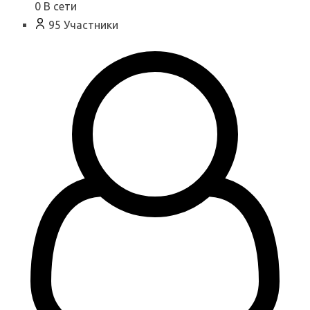
0
В сети
95
Участники