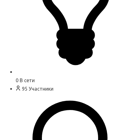
0
В сети
95
Участники