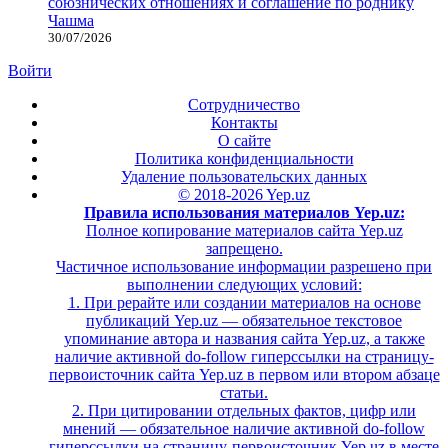
союзнических отношениях и соглашение по роднику
Чашма
30/07/2026
Войти
Сотрудничество
Контакты
О сайте
Политика конфиденциальности
Удаление пользовательских данных
© 2018-2026 Yep.uz
Правила использования материалов Yep.uz:
Полное копирование материалов сайта Yep.uz
запрещено.
Частичное использование информации разрешено при
выполнении следующих условий:
1. При рерайте или создании материалов на основе
публикаций Yep.uz — обязательное текстовое
упоминание автора и названия сайта Yep.uz, а также
наличие активной do-follow гиперссылки на страницу-
первоисточник сайта Yep.uz в первом или втором абзаце
статьи.
2. При цитировании отдельных фактов, цифр или
мнений — обязательное наличие активной do-follow
гиперссылки на страницу-первоисточник Yep.uz в месте