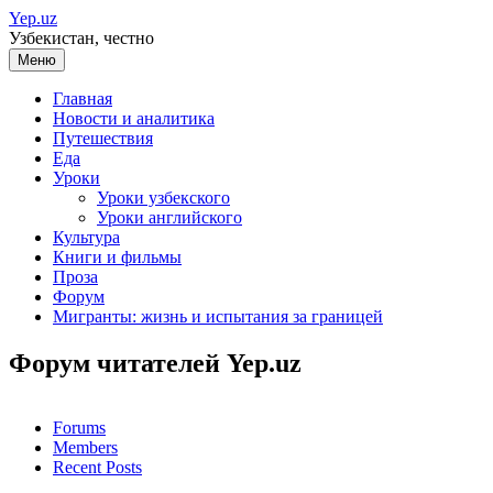
Перейти
Yep.uz
к
Узбекистан, честно
содержимому
Меню
Главная
Новости и аналитика
Путешествия
Еда
Уроки
Уроки узбекского
Уроки английского
Культура
Книги и фильмы
Проза
Форум
Мигранты: жизнь и испытания за границей
Форум читателей Yep.uz
Forums
Members
Recent Posts