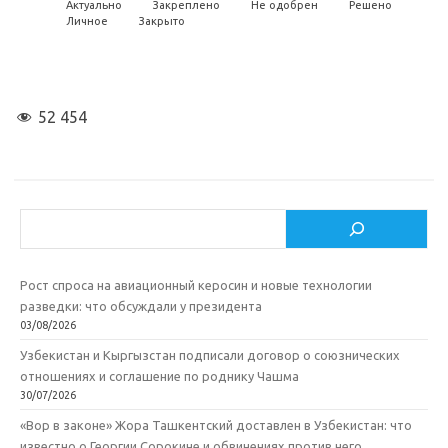
Актуально
Закреплено
Не одобрен
Решено
Личное
Закрыто
52 454
Поиск
Рост спроса на авиационный керосин и новые технологии
разведки: что обсуждали у президента
03/08/2026
Узбекистан и Кыргызстан подписали договор о союзнических
отношениях и соглашение по роднику Чашма
30/07/2026
«Вор в законе» Жора Ташкентский доставлен в Узбекистан: что
известно о Георгии Сорокине и обвинениях против него