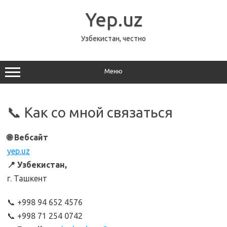
Перейти
к
Yep.uz
содержимому
Узбекистан, честно
Меню
📞 Как со мной связаться
🌐 Вебсайт
yep.uz
📍 Узбекистан,
г. Ташкент
📞 +998 94 652 4576
📞 +998 71 254 0742