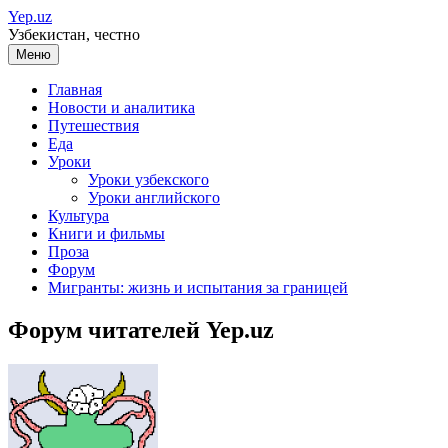
Перейти
Yep.uz
к
Узбекистан, честно
содержимому
Меню
Главная
Новости и аналитика
Путешествия
Еда
Уроки
Уроки узбекского
Уроки английского
Культура
Книги и фильмы
Проза
Форум
Мигранты: жизнь и испытания за границей
Форум читателей Yep.uz