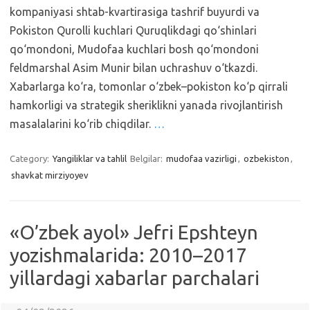
kompaniyasi shtab-kvartirasiga tashrif buyurdi va
Pokiston Qurolli kuchlari Quruqlikdagi qo‘shinlari
qo‘mondoni, Mudofaa kuchlari bosh qo‘mondoni
feldmarshal Asim Munir bilan uchrashuv o‘tkazdi.
Xabarlarga ko‘ra, tomonlar o‘zbek–pokiston ko‘p qirrali
hamkorligi va strategik sheriklikni yanada rivojlantirish
masalalarini ko‘rib chiqdilar.
…
Category:
Yangiliklar va tahlil
Belgilar:
mudofaa vazirligi
,
ozbekiston
,
shavkat mirziyoyev
«O’zbek ayol» Jefri Epshteyn
yozishmalarida: 2010–2017
yillardagi xabarlar parchalari