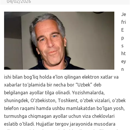
04/02/2026
Je
fri
E
p
s
ht
ey
n
ishi bilan bog‘liq holda e’lon qilingan elektron xatlar va
xabarlar to‘plamida bir necha bor “Uzbek” deb
belgilangan ayollar tilga olinadi. Yozishmalarda,
shuningdek, O‘zbekiston, Toshkent, o‘zbek vizalari, o‘zbek
telefon raqami hamda ushbu mamlakatdan bo‘lgan yosh,
turmushga chiqmagan ayollar uchun viza cheklovlari
eslatib o‘tiladi. Hujjatlar tergov jarayonida musodara