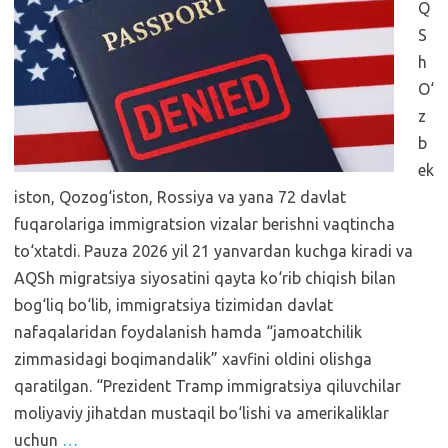
Q
S
h
O‘
z
b
ek
iston, Qozog‘iston, Rossiya va yana 72 davlat
fuqarolariga immigratsion vizalar berishni vaqtincha
to‘xtatdi. Pauza 2026 yil 21 yanvardan kuchga kiradi va
AQSh migratsiya siyosatini qayta ko‘rib chiqish bilan
bog‘liq bo‘lib, immigratsiya tizimidan davlat
nafaqalaridan foydalanish hamda “jamoatchilik
zimmasidagi boqimandalik” xavfini oldini olishga
qaratilgan. “Prezident Tramp immigratsiya qiluvchilar
moliyaviy jihatdan mustaqil bo‘lishi va amerikaliklar
uchun
…