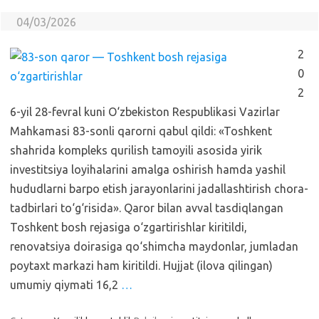
04/03/2026
2
0
2
6-yil 28-fevral kuni O‘zbekiston Respublikasi Vazirlar
Mahkamasi 83-sonli qarorni qabul qildi: «Toshkent
shahrida kompleks qurilish tamoyili asosida yirik
investitsiya loyihalarini amalga oshirish hamda yashil
hududlarni barpo etish jarayonlarini jadallashtirish chora-
tadbirlari to‘g‘risida». Qaror bilan avval tasdiqlangan
Toshkent bosh rejasiga o‘zgartirishlar kiritildi,
renovatsiya doirasiga qo‘shimcha maydonlar, jumladan
poytaxt markazi ham kiritildi. Hujjat (ilova qilingan)
umumiy qiymati 16,2
…