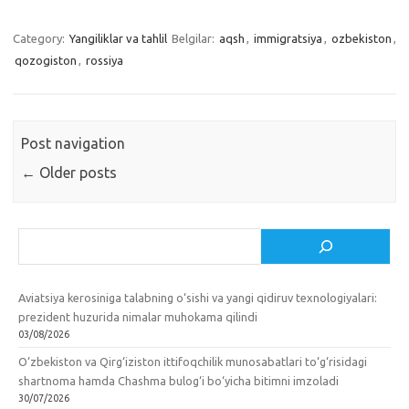
Category:
Yangiliklar va tahlil
Belgilar:
aqsh
,
immigratsiya
,
ozbekiston
,
qozogiston
,
rossiya
Post navigation
←
Older posts
Izlash
Aviatsiya kerosiniga talabning o‘sishi va yangi qidiruv texnologiyalari:
prezident huzurida nimalar muhokama qilindi
03/08/2026
O‘zbekiston va Qirg‘iziston ittifoqchilik munosabatlari to‘g‘risidagi
shartnoma hamda Chashma bulog‘i bo‘yicha bitimni imzoladi
30/07/2026