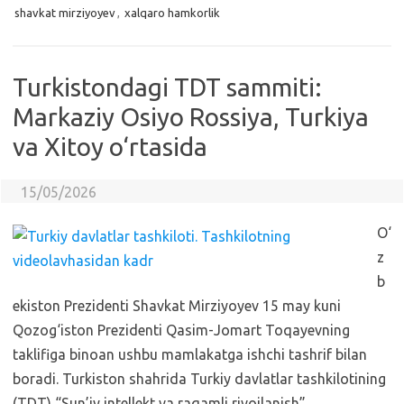
shavkat mirziyoyev
,
xalqaro hamkorlik
Turkistondagi TDT sammiti:
Markaziy Osiyo Rossiya, Turkiya
va Xitoy o‘rtasida
15/05/2026
O‘
z
b
ekiston Prezidenti Shavkat Mirziyoyev 15 may kuni
Qozog‘iston Prezidenti Qasim-Jomart Toqayevning
taklifiga binoan ushbu mamlakatga ishchi tashrif bilan
boradi. Turkiston shahrida Turkiy davlatlar tashkilotining
(TDT) “Sun’iy intellekt va raqamli rivojlanish”