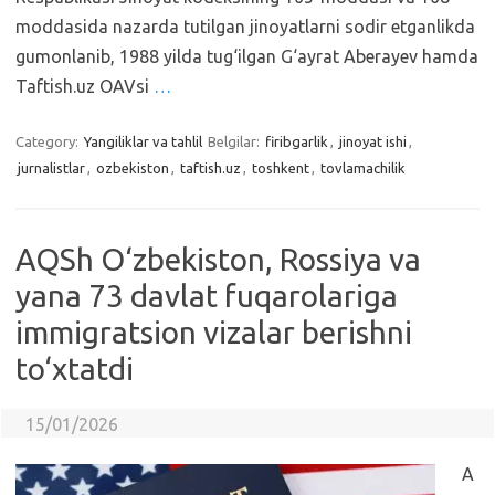
moddasida nazarda tutilgan jinoyatlarni sodir etganlikda
gumonlanib, 1988 yilda tug‘ilgan G‘ayrat Aberayev hamda
Taftish.uz OAVsi
…
Category:
Yangiliklar va tahlil
Belgilar:
firibgarlik
,
jinoyat ishi
,
jurnalistlar
,
ozbekiston
,
taftish.uz
,
toshkent
,
tovlamachilik
AQSh O‘zbekiston, Rossiya va
yana 73 davlat fuqarolariga
immigratsion vizalar berishni
to‘xtatdi
15/01/2026
A