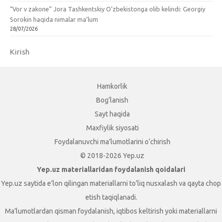
“Vor v zakone” Jora Tashkentskiy O‘zbekistonga olib kelindi: Georgiy
Sorokin haqida nimalar ma’lum
28/07/2026
Kirish
Hamkorlik
Bog‘lanish
Sayt haqida
Maxfiylik siyosati
Foydalanuvchi ma’lumotlarini o‘chirish
© 2018-2026 Yep.uz
Yep.uz materiallaridan foydalanish qoidalari
Yep.uz saytida e’lon qilingan materiallarni to‘liq nusxalash va qayta chop
etish taqiqlanadi.
Ma’lumotlardan qisman foydalanish, iqtibos keltirish yoki materiallarni