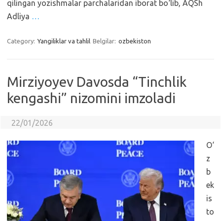
qilingan yozishmalar parchalaridan iborat bo‘lib, AQSh
Adliya
…
Category:
Yangiliklar va tahlil
Belgilar:
ozbekiston
Mirziyoyev Davosda “Tinchlik
kengashi” nizomini imzoladi
22/01/2026
O‘
z
b
ek
is
to