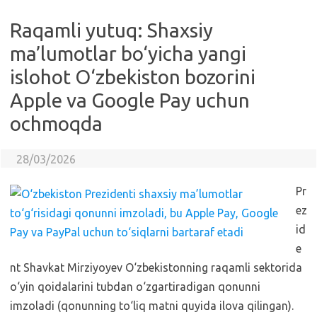
Raqamli yutuq: Shaxsiy
ma’lumotlar bo‘yicha yangi
islohot O‘zbekiston bozorini
Apple va Google Pay uchun
ochmoqda
28/03/2026
Pr
ez
id
e
nt Shavkat Mirziyoyev O‘zbekistonning raqamli sektorida
o‘yin qoidalarini tubdan o‘zgartiradigan qonunni
imzoladi (qonunning to‘liq matni quyida ilova qilingan).