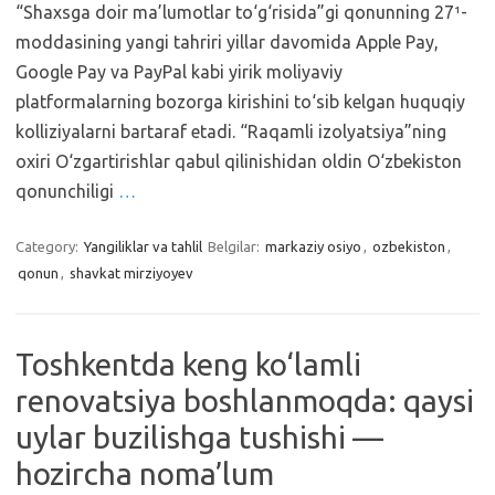
“Shaxsga doir ma’lumotlar to‘g‘risida”gi qonunning 27¹-
moddasining yangi tahriri yillar davomida Apple Pay,
Google Pay va PayPal kabi yirik moliyaviy
platformalarning bozorga kirishini to‘sib kelgan huquqiy
kolliziyalarni bartaraf etadi. “Raqamli izolyatsiya”ning
oxiri O‘zgartirishlar qabul qilinishidan oldin O‘zbekiston
qonunchiligi
…
Category:
Yangiliklar va tahlil
Belgilar:
markaziy osiyo
,
ozbekiston
,
qonun
,
shavkat mirziyoyev
Toshkentda keng ko‘lamli
renovatsiya boshlanmoqda: qaysi
uylar buzilishga tushishi —
hozircha noma’lum