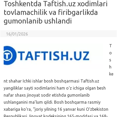
Toshkentda Taftish.uz xodimlari
tovlamachilik va firibgarlikda
gumonlanib ushlandi
16/01/2026
T
o
s
h
ke
nt shahar Ichki ishlar bosh boshqarmasi Taftish.uz
yangiliklar sayti xodimlarini ham o‘z ichiga olgan besh
nafar shaxs jinoyat sodir etishda gumonlanib
ushlanganini ma’lum qildi. Bosh boshqarma rasmiy
xabariga ko‘ra, “joriy yilning 16 yanvar kuni O‘zbekiston
Respublikasi Jinoyat kodeksining 165-moddasi va 168-