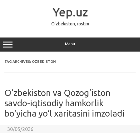
Skip
to
Yep.uz
content
O‘zbekiston, rostini
Menu
TAG ARCHIVES:
OZBEKISTON
O‘zbekiston va Qozog‘iston
savdo-iqtisodiy hamkorlik
bo‘yicha yo‘l xaritasini imzoladi
30/05/2026