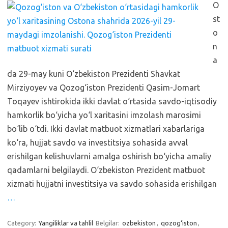
O
st
o
n
a
da 29-may kuni O‘zbekiston Prezidenti Shavkat
Mirziyoyev va Qozog‘iston Prezidenti Qasim-Jomart
Toqayev ishtirokida ikki davlat o‘rtasida savdo-iqtisodiy
hamkorlik bo‘yicha yo‘l xaritasini imzolash marosimi
bo‘lib o‘tdi. Ikki davlat matbuot xizmatlari xabarlariga
ko‘ra, hujjat savdo va investitsiya sohasida avval
erishilgan kelishuvlarni amalga oshirish bo‘yicha amaliy
qadamlarni belgilaydi. O‘zbekiston Prezident matbuot
xizmati hujjatni investitsiya va savdo sohasida erishilgan
…
Category:
Yangiliklar va tahlil
Belgilar:
ozbekiston
,
qozog‘iston
,