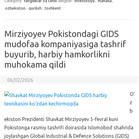
Category:
Yangiliklar va tahlil
Belgilar:
investitsiya
,
mahalla
,
ozbekiston
,
qurilish
,
toshkent
Mirziyoyev Pokistondagi GIDS
mudofaa kompaniyasiga tashrif
buyurib, harbiy hamkorlikni
muhokama qildi
06/02/2026
O‘
z
b
ekiston Prezidenti Shavkat Mirziyoyev 5-fevral kuni
Pokistonga rasmiy tashrifi doirasida Islomobod shahrida
joylashgan Global Industrial & Defence Solutions (GIDS)