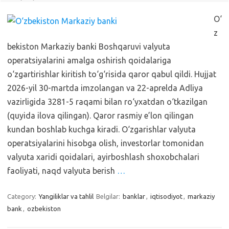
O‘
z
bekiston Markaziy banki Boshqaruvi valyuta
operatsiyalarini amalga oshirish qoidalariga
o‘zgartirishlar kiritish to‘g‘risida qaror qabul qildi. Hujjat
2026-yil 30-martda imzolangan va 22-aprelda Adliya
vazirligida 3281-5 raqami bilan ro‘yxatdan o‘tkazilgan
(quyida ilova qilingan). Qaror rasmiy e’lon qilingan
kundan boshlab kuchga kiradi. O‘zgarishlar valyuta
operatsiyalarini hisobga olish, investorlar tomonidan
valyuta xaridi qoidalari, ayirboshlash shoxobchalari
faoliyati, naqd valyuta berish
…
Category:
Yangiliklar va tahlil
Belgilar:
banklar
,
iqtisodiyot
,
markaziy
bank
,
ozbekiston