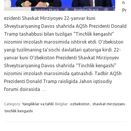
n
Pr
ezidenti Shavkat Mirziyoyev 22-yanvar kuni
Shveytsariyaning Davos shahrida AQSh Prezidenti Donald
Tramp tashabbusi bilan tuzilgan “Tinchlik kengashi”
nizomini imzolash marosimida ishtirok etdi. O‘zbekiston
yangi tuzilmaning ta’sischi davlatlari qatoriga kirdi. 22-
yanvar kuni O‘zbekiston Prezidenti Shavkat Mirziyoyev
Shveytsariyaning Davos shahrida “Tinchlik kengashi”
nizomini imzolash marosimida qatnashdi. Tadbir AQSh
Prezidenti Donald Tramp raisligida Jahon iqtisodiy
forumi doirasida
…
Category:
Yangiliklar va tahlil
Belgilar:
ozbekiston
,
shavkat mirziyoyev
,
tinchlik kengashi