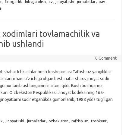
r
,
firibgarlik
,
hibsga olish
,
iiv
,
jinoyat ishi
,
jurnalistlar
,
oav
,
t
 xodimlari tovlamachilik va
nib ushlandi
0 Comment
 shahar Ichki ishlar bosh boshqarmasi Taftish.uz yangiliklar
dimlarini ham o‘z ichiga olgan besh nafar shaxs jinoyat sodir
 gumonlanib ushlanganini ma’lum qildi. Bosh boshqarma
ar kuni O‘zbekiston Respublikasi Jinoyat kodeksining 165-
noyatlarni sodir etganlikda gumonlanib, 1988 yilda tug‘ilgan
ik
,
jinoyat ishi
,
jurnalistlar
,
ozbekiston
,
taftish.uz
,
toshkent
,