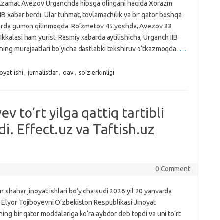
Azamat Avezov Urganchda hibsga olingani haqida Xorazm
 IIB xabar berdi. Ular tuhmat, tovlamachilik va bir qator boshqa
larda gumon qilinmoqda. Ro’zmetov 45 yoshda, Avezov 33
Ikkalasi ham yurist. Rasmiy xabarda aytilishicha, Urganch IIB
rning murojaatlari bo‘yicha dastlabki tekshiruv o‘tkazmoqda.
…
noyat ishi
,
jurnalistlar
,
oav
,
so‘z erkinligi
ev to‘rt yilga qattiq tartibli
i. Effect.uz va Taftish.uz
0 Comment
n shahar jinoyat ishlari bo‘yicha sudi 2026 yil 20 yanvarda
t Elyor Tojiboyevni O‘zbekiston Respublikasi Jinoyat
ing bir qator moddalariga ko‘ra aybdor deb topdi va uni to‘rt