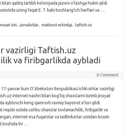
ilan qattiq tartibli koloniyada jazoni o‘tashga hukm qildi.
umotida uning faqat E. T. kabi boshlang‘ich harflari va
…
inoyat ishi
,
jurnalistlar
,
matbuot erkinligi
,
taftish.uz
r vazirligi Taftish.uz
lik va firibgarlikda aybladi
0 Comment
 17-yanvar kuni O‘zbekiston Respublikasi Ichki ishlar vazirligi
ftish.uz internet-nashri bilan bog‘liq shaxslarni tizimli jinoyat
ida ayblovchi keng qamrovli rasmiy bayonot e’lon qildi.
yat niqobi ostida ushbu shaxslar tovlamachilik, firibgarlik va
langan, internet esa fuqarolar va tadbirkorlar ustidan bosim
ot boshida IIV
…