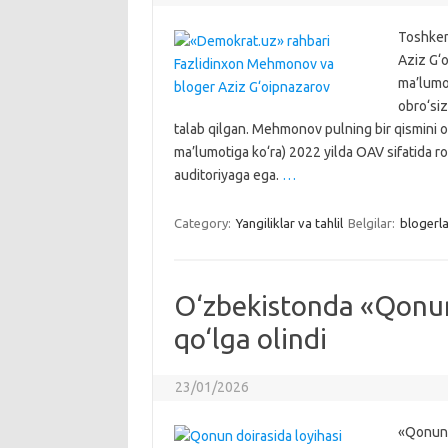
Toshken
Aziz G‘o
ma’lumot
obro‘siz
talab qilgan. Mehmonov pulning bir qismini o
ma’lumotiga ko‘ra) 2022 yilda OAV sifatida 
auditoriyaga ega.
…
Category:
Yangiliklar va tahlil
Belgilar:
blogerla
O‘zbekistonda «Qonun 
qo‘lga olindi
23/01/2026
«Qonun d