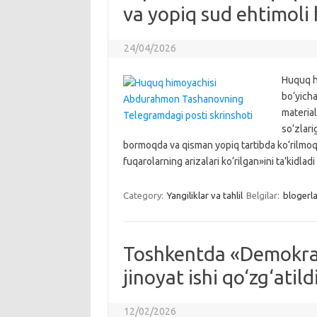
va yopiq sud ehtimoli 
24/04/2026
Huquq h
bo‘yicha
material
so‘zlari
bormoqda va qisman yopiq tartibda ko‘rilmoq
fuqarolarning arizalari ko‘rilgan»ini ta’kidla
Category:
Yangiliklar va tahlil
Belgilar:
blogerla
Toshkentda «Demokrat
jinoyat ishi qo‘zg‘atild
12/02/2026