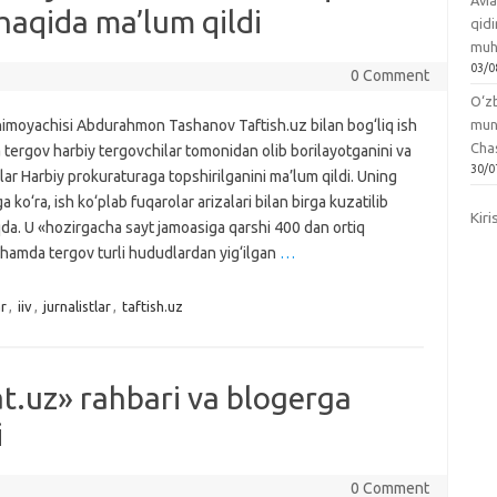
Avia
haqida ma’lum qildi
qidi
muh
03/0
0 Comment
O‘zb
imoyachisi Abdurahmon Tashanov Taftish.uz bilan bog‘liq ish
mun
Chas
 tergov harbiy tergovchilar tomonidan olib borilayotganini va
30/0
lar Harbiy prokuraturaga topshirilganini ma’lum qildi. Uning
ga ko‘ra, ish ko‘plab fuqarolar arizalari bilan birga kuzatilib
Kiri
da. U «hozirgacha sayt jamoasiga qarshi 400 dan ortiq
di hamda tergov turli hududlardan yig‘ilgan
…
r
,
iiv
,
jurnalistlar
,
taftish.uz
.uz» rahbari va blogerga
i
0 Comment