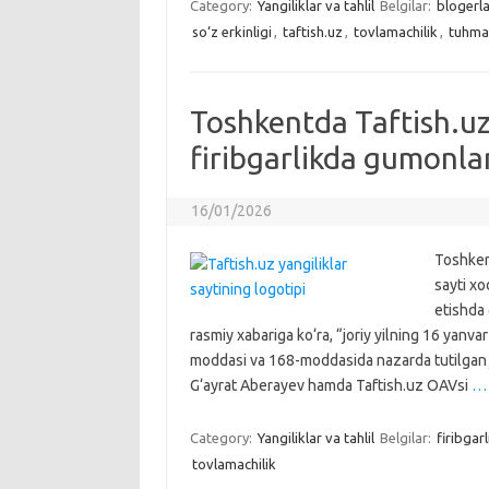
Category:
Yangiliklar va tahlil
Belgilar:
blogerla
so‘z erkinligi
,
taftish.uz
,
tovlamachilik
,
tuhma
Toshkentda Taftish.uz
firibgarlikda gumonla
16/01/2026
Toshkent
sayti xo
etishda
rasmiy xabariga ko‘ra, “joriy yilning 16 yanv
moddasi va 168-moddasida nazarda tutilgan ji
G‘ayrat Aberayev hamda Taftish.uz OAVsi
…
Category:
Yangiliklar va tahlil
Belgilar:
firibgarl
tovlamachilik