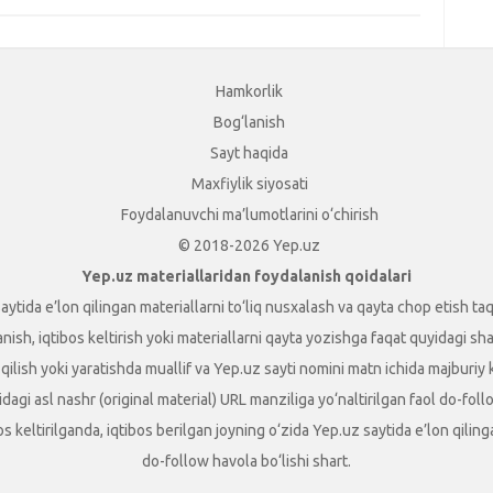
Hamkorlik
Bog‘lanish
Sayt haqida
Maxfiylik siyosati
Foydalanuvchi ma’lumotlarini o‘chirish
© 2018-2026 Yep.uz
Yep.uz materiallaridan foydalanish qoidalari
aytida e’lon qilingan materiallarni to‘liq nusxalash va qayta chop etish taq
sh, iqtibos keltirish yoki materiallarni qayta yozishga faqat quyidagi shart
t qilish yoki yaratishda muallif va Yep.uz sayti nomini matn ichida majburiy
dagi asl nashr (original material) URL manziliga yo‘naltirilgan faol do-foll
ibos keltirilganda, iqtibos berilgan joyning o‘zida Yep.uz saytida e’lon qili
do-follow havola bo‘lishi shart.