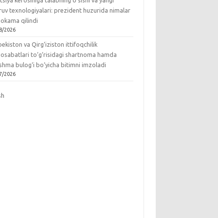
tsiya kerosiniga talabning o‘sishi va yangi
ruv texnologiyalari: prezident huzurida nimalar
okama qilindi
8/2026
ekiston va Qirg‘iziston ittifoqchilik
osabatlari to‘g‘risidagi shartnoma hamda
hma bulog‘i bo‘yicha bitimni imzoladi
7/2026
sh