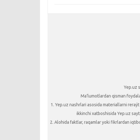
Yep.uz s
Ma’lumotlardan qisman foydalani
1. Yep.uz nashrlari asosida materiallarni reraý
ikkinchi xatboshisida Yep.uz sayti
2. Alohida faktlar, raqamlar yoki fikrlardan iqt