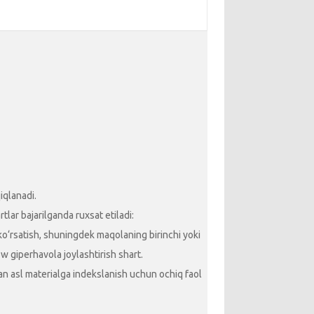
iqlanadi.
lar bajarilganda ruxsat etiladi:
 ko‘rsatish, shuningdek maqolaning birinchi yoki
ow giperhavola joylashtirish shart.
ngan asl materialga indekslanish uchun ochiq faol