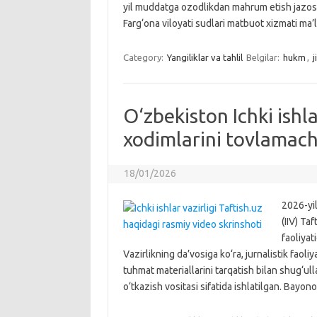
yil muddatga ozodlikdan mahrum etish jazosi b
Farg‘ona viloyati sudlari matbuot xizmati ma’l
Category:
Yangiliklar va tahlil
Belgilar:
hukm
,
j
O‘zbekiston Ichki ishla
xodimlarini tovlamachi
18/01/2026
2026-yil
(IIV) Ta
faoliyat
Vazirlikning da’vosiga ko‘ra, jurnalistik faoli
tuhmat materiallarini tarqatish bilan shug‘ul
o‘tkazish vositasi sifatida ishlatilgan. Bayon