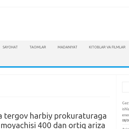
SAYOHAT
TAOMLAR
MADANIYAT
KITOBLAR VA FILMLAR
Izla
Gaz
ish
ha tergov harbiy prokuraturaga
ene
08/0
imoyachisi 400 dan ortiq ariza