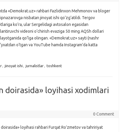
tda «Demokrat.uz» rahbari Fazlidinxon Mehmonov va bloger
ipnazarovga nisbatan jinoyat ishi qo‘zg‘atildi. Tergov
lariga ko‘ra, ular Sergelidagi avtosalon egasidan
lantiruvchi videoni o‘chirish evaziga 50 ming AQSh dollari
layotganida qo‘lga olingan. «Demokrat.uz» sayti (nashr
ro‘yxatdan o‘tgan va YouTube hamda Instagram’da katta
r
,
jinoyat ishi
,
jurnalistlar
,
toshkent
doirasida» loyihasi xodimlari
0 Comment
oirasida» loyihasi rahbari Furqat Ro’zmetov va tahririyat