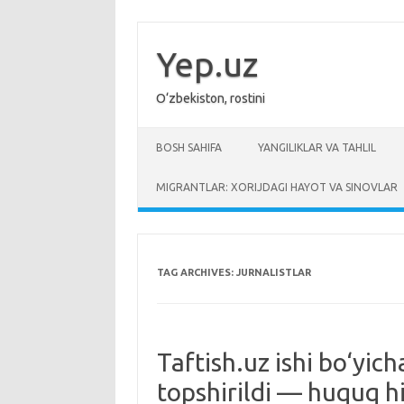
Skip
to
content
Yep.uz
O‘zbekiston, rostini
BOSH SAHIFA
YANGILIKLAR VA TAHLIL
MIGRANTLAR: XORIJDAGI HAYOT VA SINOVLAR
TAG ARCHIVES:
JURNALISTLAR
Taftish.uz ishi bo‘yic
topshirildi — huquq h