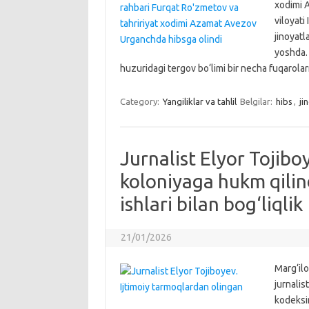
xodimi 
viloyati
jinoyat
yoshda. 
huzuridagi tergov bo‘limi bir necha fuqarola
Category:
Yangiliklar va tahlil
Belgilar:
hibs
,
ji
Jurnalist Elyor Tojiboy
koloniyaga hukm qilind
ishlari bilan bog‘liqlik
21/01/2026
Marg‘ilo
jurnalis
kodeksin