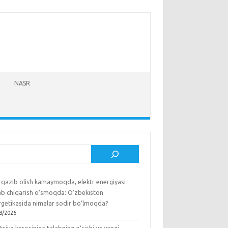
NASR
sh
 qazib olish kamaymoqda, elektr energiyasi
lab chiqarish o‘smoqda: O‘zbekiston
rgetikasida nimalar sodir bo‘lmoqda?
8/2026