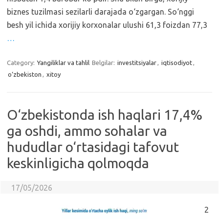
biznes tuzilmasi sezilarli darajada o‘zgargan. So‘nggi
besh yil ichida xorijiy korxonalar ulushi 61,3 foizdan 77,3
…
Category:
Yangiliklar va tahlil
Belgilar:
investitsiyalar
,
iqtisodiyot
,
o‘zbekiston
,
xitoy
O‘zbekistonda ish haqlari 17,4%
ga oshdi, ammo sohalar va
hududlar o‘rtasidagi tafovut
keskinligicha qolmoqda
17/05/2026
2