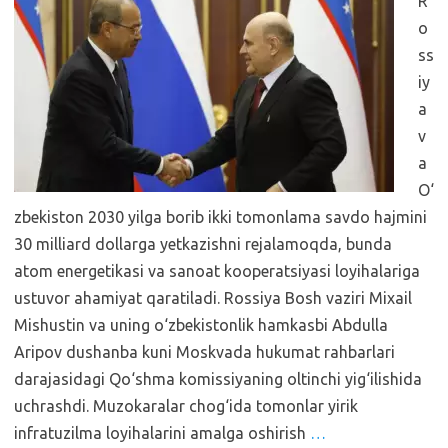
R
o
ss
iy
a
v
a
O‘
zbekiston 2030 yilga borib ikki tomonlama savdo hajmini
30 milliard dollarga yetkazishni rejalamoqda, bunda
atom energetikasi va sanoat kooperatsiyasi loyihalariga
ustuvor ahamiyat qaratiladi. Rossiya Bosh vaziri Mixail
Mishustin va uning o‘zbekistonlik hamkasbi Abdulla
Aripov dushanba kuni Moskvada hukumat rahbarlari
darajasidagi Qo‘shma komissiyaning oltinchi yig‘ilishida
uchrashdi. Muzokaralar chog‘ida tomonlar yirik
infratuzilma loyihalarini amalga oshirish
…