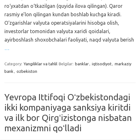
ro‘yxatdan o‘tkazilgan (quyida ilova qilingan). Qaror
rasmiy e’lon qilingan kundan boshlab kuchga kiradi.
O‘zgarishlar valyuta operatsiyalarini hisobga olish,
investorlar tomonidan valyuta xaridi qoidalari,
ayirboshlash shoxobchalari faoliyati, naqd valyuta berish
…
Category:
Yangiliklar va tahlil
Belgilar:
banklar
,
iqtisodiyot
,
markaziy
bank
,
ozbekiston
Yevropa Ittifoqi Oʻzbekistondagi
ikki kompaniyaga sanksiya kiritdi
va ilk bor Qirgʻizistonga nisbatan
mexanizmni qoʻlladi