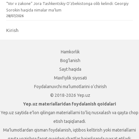
“Vor v zakone” Jora Tashkentskiy O‘zbekistonga olib kelindi: Georgiy
Sorokin haqida nimalar ma’lum
28/07/2026
Kirish
Hamkorlik
Bog‘lanish
Sayt haqida
Maxfiylik siyosati
Foydalanuvchi ma’lumotlarini o‘chirish
© 2018-2026 Yep.uz
Yep.uz materiallaridan foydalanish qoidalari
Yep.uz saytida e’lon qilingan materiallarni to‘liq nusxalash va qayta chop
etish taqiqlanadi.
Ma’lumotlardan qisman foydalanish, iqtibos keltirish yoki materiallarni
qayta yozishga faqat quyidagi shartlar bajarilganda ruxsat etiladi: