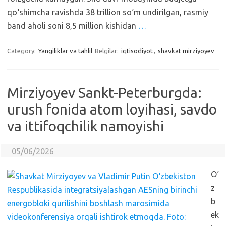
qo‘shimcha ravishda 38 trillion so‘m undirilgan, rasmiy
band aholi soni 8,5 million kishidan
…
Category:
Yangiliklar va tahlil
Belgilar:
iqtisodiyot
,
shavkat mirziyoyev
Mirziyoyev Sankt-Peterburgda:
urush fonida atom loyihasi, savdo
va ittifoqchilik namoyishi
05/06/2026
O‘
z
b
ek