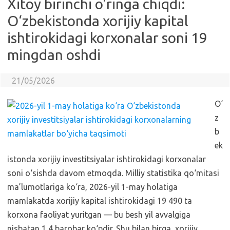
Xitoy birinchi o‘ringa chiqdi:
O‘zbekistonda xorijiy kapital
ishtirokidagi korxonalar soni 19
mingdan oshdi
21/05/2026
O‘
z
b
ek
istonda xorijiy investitsiyalar ishtirokidagi korxonalar
soni o‘sishda davom etmoqda. Milliy statistika qo‘mitasi
ma’lumotlariga ko‘ra, 2026-yil 1-may holatiga
mamlakatda xorijiy kapital ishtirokidagi 19 490 ta
korxona faoliyat yuritgan — bu besh yil avvalgiga
nisbatan 1,4 barobar ko‘pdir. Shu bilan birga, xorijiy