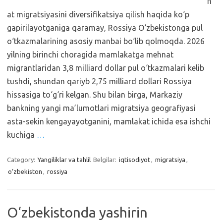
n
at migratsiyasini diversifikatsiya qilish haqida ko‘p
gapirilayotganiga qaramay, Rossiya O‘zbekistonga pul
o‘tkazmalarining asosiy manbai bo‘lib qolmoqda. 2026
yilning birinchi choragida mamlakatga mehnat
migrantlaridan 3,8 milliard dollar pul o‘tkazmalari kelib
tushdi, shundan qariyb 2,75 milliard dollari Rossiya
hissasiga to‘g‘ri kelgan. Shu bilan birga, Markaziy
bankning yangi ma’lumotlari migratsiya geografiyasi
asta-sekin kengayayotganini, mamlakat ichida esa ishchi
kuchiga
…
Category:
Yangiliklar va tahlil
Belgilar:
iqtisodiyot
,
migratsiya
,
o‘zbekiston
,
rossiya
O‘zbekistonda yashirin