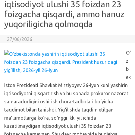
iqtisodiyot ulushi 35 foizdan 23
foizgacha qisqardi, ammo hanuz
yuqoriligicha qolmoqda
27/06/2026
O‘
z
b
ek
iston Prezidenti Shavkat Mirziyoyev 26-iyun kuni yashirin
iqtisodiyotni qisqartirish va bu sohada prokuror nazorati
samaradorligini oshirish chora-tadbirlari bo‘yicha
taqdimot bilan tanishdi. Yig‘ilishda taqdim etilgan
ma’lumotlarga ko‘ra, so‘nggi ikki yil ichida
kuzatilmaydigan iqtisodiyot ulushi 35 foizdan 23
foizgacha kamaygan. Shu davr mobaynida budjetga