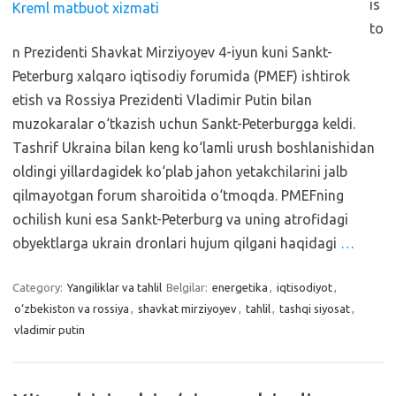
is
to
n Prezidenti Shavkat Mirziyoyev 4-iyun kuni Sankt-
Peterburg xalqaro iqtisodiy forumida (PMEF) ishtirok
etish va Rossiya Prezidenti Vladimir Putin bilan
muzokaralar o‘tkazish uchun Sankt-Peterburgga keldi.
Tashrif Ukraina bilan keng ko‘lamli urush boshlanishidan
oldingi yillardagidek ko‘plab jahon yetakchilarini jalb
qilmayotgan forum sharoitida o‘tmoqda. PMEFning
ochilish kuni esa Sankt-Peterburg va uning atrofidagi
obyektlarga ukrain dronlari hujum qilgani haqidagi
…
Category:
Yangiliklar va tahlil
Belgilar:
energetika
,
iqtisodiyot
,
o‘zbekiston va rossiya
,
shavkat mirziyoyev
,
tahlil
,
tashqi siyosat
,
vladimir putin