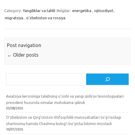
Category:
Yangiliklar va tahlil
Belgilar:
energetika
,
iqtisodiyot
,
migratsiya
,
o'zbekiston va rossiya
Post navigation
←
Older posts
Izlash
Aviatsiya kerosiniga talabning o‘sishi va yangi qidiruv texnologiyalari:
prezident huzurida nimalar muhokama qilindi
03/08/2026
O‘zbekiston va Qirg‘iziston ittifoqchilik munosabatlari to‘g‘risidagi
shartnoma hamda Chashma bulog‘i bo‘yicha bitimni imzoladi
30/07/2026