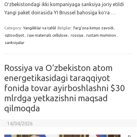
Oʻzbekistondagi ikki kompaniyaga sanksiya joriy etildi
Yangi paket doirasida YI Brussel bahosiga koʻra
…
Category:
Yangiliklar va tahlil
Belgilar:
farg‘ona kimyo zavodi
,
iqtisodiyot
,
raw materials cellulose
,
rossiya
,
rustam muminov
,
sanksiyalar
Rossiya va O‘zbekiston atom
energetikasidagi taraqqiyot
fonida tovar ayirboshlashni $30
mlrdga yetkazishni maqsad
qilmoqda
14/04/2026