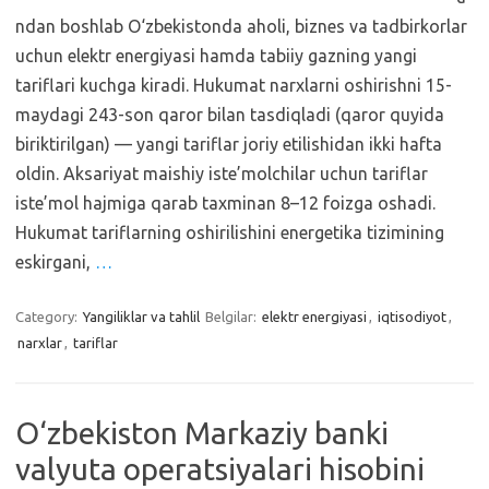
ndan boshlab O‘zbekistonda aholi, biznes va tadbirkorlar
uchun elektr energiyasi hamda tabiiy gazning yangi
tariflari kuchga kiradi. Hukumat narxlarni oshirishni 15-
maydagi 243-son qaror bilan tasdiqladi (qaror quyida
biriktirilgan) — yangi tariflar joriy etilishidan ikki hafta
oldin. Aksariyat maishiy iste’molchilar uchun tariflar
iste’mol hajmiga qarab taxminan 8–12 foizga oshadi.
Hukumat tariflarning oshirilishini energetika tizimining
eskirgani,
…
Category:
Yangiliklar va tahlil
Belgilar:
elektr energiyasi
,
iqtisodiyot
,
narxlar
,
tariflar
O‘zbekiston Markaziy banki
valyuta operatsiyalari hisobini