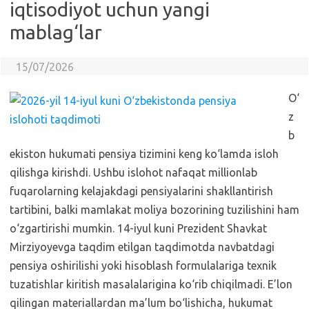
iqtisodiyot uchun yangi
mablag‘lar
15/07/2026
O‘
z
b
ekiston hukumati pensiya tizimini keng ko‘lamda isloh
qilishga kirishdi. Ushbu islohot nafaqat millionlab
fuqarolarning kelajakdagi pensiyalarini shakllantirish
tartibini, balki mamlakat moliya bozorining tuzilishini ham
o‘zgartirishi mumkin. 14-iyul kuni Prezident Shavkat
Mirziyoyevga taqdim etilgan taqdimotda navbatdagi
pensiya oshirilishi yoki hisoblash formulalariga texnik
tuzatishlar kiritish masalalarigina ko‘rib chiqilmadi. E’lon
qilingan materiallardan ma’lum bo‘lishicha, hukumat