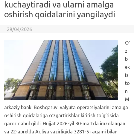
kuchaytiradi va ularni amalga
oshirish qoidalarini yangilaydi
29/04/2026
O‘
z
b
ek
is
to
n
M
arkaziy banki Boshqaruvi valyuta operatsiyalarini amalga
oshirish qoidalariga o‘zgartirishlar kiritish to‘g‘risida
qaror qabul qildi. Hujjat 2026-yil 30-martda imzolangan
va 22-aprelda Adliya vazirligida 3281-5 raqami bilan