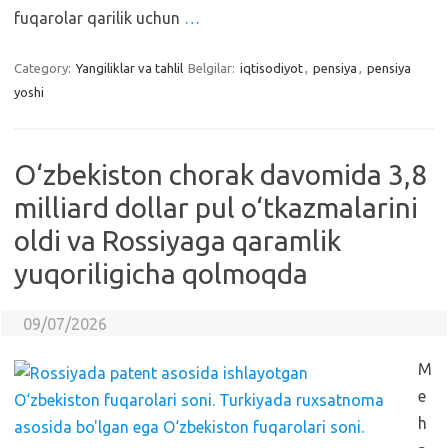
fuqarolar qarilik uchun
…
Category:
Yangiliklar va tahlil
Belgilar:
iqtisodiyot
,
pensiya
,
pensiya
yoshi
O‘zbekiston chorak davomida 3,8
milliard dollar pul o‘tkazmalarini
oldi va Rossiyaga qaramlik
yuqoriligicha qolmoqda
09/07/2026
M
e
h