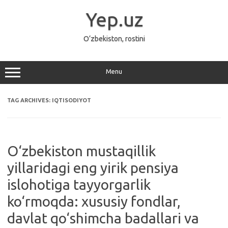
Skip
to
Yep.uz
content
O‘zbekiston, rostini
Menu
TAG ARCHIVES:
IQTISODIYOT
O‘zbekiston mustaqillik
yillaridagi eng yirik pensiya
islohotiga tayyorgarlik
ko‘rmoqda: xususiy fondlar,
davlat qo‘shimcha badallari va