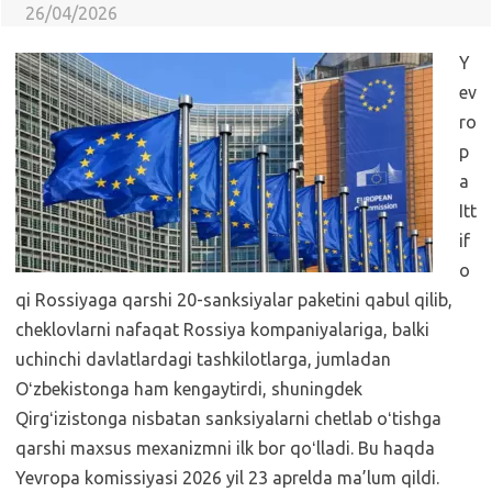
26/04/2026
Y
ev
ro
p
a
Itt
if
o
qi Rossiyaga qarshi 20-sanksiyalar paketini qabul qilib,
cheklovlarni nafaqat Rossiya kompaniyalariga, balki
uchinchi davlatlardagi tashkilotlarga, jumladan
Oʻzbekistonga ham kengaytirdi, shuningdek
Qirgʻizistonga nisbatan sanksiyalarni chetlab oʻtishga
qarshi maxsus mexanizmni ilk bor qoʻlladi. Bu haqda
Yevropa komissiyasi 2026 yil 23 aprelda ma’lum qildi.