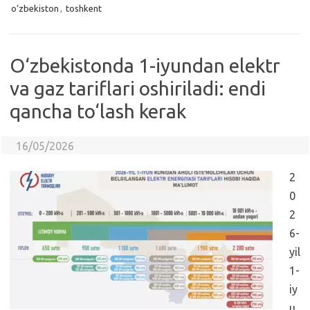
o‘zbekiston
,
toshkent
O‘zbekistonda 1-iyundan elektr
va gaz tariflari oshiriladi: endi
qancha to‘lash kerak
16/05/2026
2
0
2
6-
yil
1-
iy
u