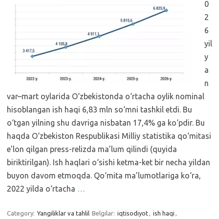
0
2
6
yil
y
a
n
var–mart oylarida O‘zbekistonda o‘rtacha oylik nominal
hisoblangan ish haqi 6,83 mln so‘mni tashkil etdi. Bu
o‘tgan yilning shu davriga nisbatan 17,4% ga ko‘pdir. Bu
haqda O‘zbekiston Respublikasi Milliy statistika qo‘mitasi
e’lon qilgan press-relizda ma’lum qilindi (quyida
biriktirilgan). Ish haqlari o‘sishi ketma-ket bir necha yildan
buyon davom etmoqda. Qo‘mita ma’lumotlariga ko‘ra,
2022 yilda o‘rtacha
…
Category:
Yangiliklar va tahlil
Belgilar:
iqtisodiyot
,
ish haqi
,