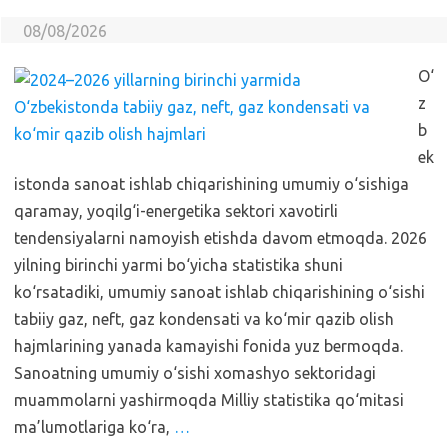
08/08/2026
O‘
z
b
ek
istonda sanoat ishlab chiqarishining umumiy o‘sishiga
qaramay, yoqilg‘i-energetika sektori xavotirli
tendensiyalarni namoyish etishda davom etmoqda. 2026
yilning birinchi yarmi bo‘yicha statistika shuni
ko‘rsatadiki, umumiy sanoat ishlab chiqarishining o‘sishi
tabiiy gaz, neft, gaz kondensati va ko‘mir qazib olish
hajmlarining yanada kamayishi fonida yuz bermoqda.
Sanoatning umumiy o‘sishi xomashyo sektoridagi
muammolarni yashirmoqda Milliy statistika qo‘mitasi
ma’lumotlariga ko‘ra,
…