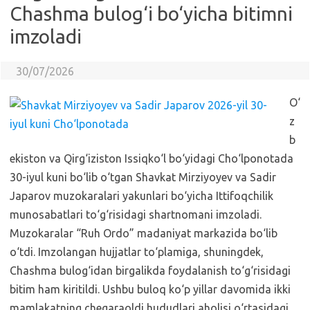
Chashma bulog‘i bo‘yicha bitimni
imzoladi
30/07/2026
O‘
z
b
ekiston va Qirg‘iziston Issiqko‘l bo‘yidagi Cho‘lponotada
30-iyul kuni bo‘lib o‘tgan Shavkat Mirziyoyev va Sadir
Japarov muzokaralari yakunlari bo‘yicha Ittifoqchilik
munosabatlari to‘g‘risidagi shartnomani imzoladi.
Muzokaralar “Ruh Ordo” madaniyat markazida bo‘lib
o‘tdi. Imzolangan hujjatlar to‘plamiga, shuningdek,
Chashma bulog‘idan birgalikda foydalanish to‘g‘risidagi
bitim ham kiritildi. Ushbu buloq ko‘p yillar davomida ikki
mamlakatning chegaraoldi hududlari aholisi o‘rtasidagi