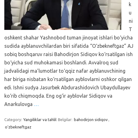
k
u
ni
T
oshkent shahar Yashnobod tuman jinoyat ishlari bo‘yicha
sudida ayblanuvchilardan biri sifatida “O‘zbekneftgaz” AJ
sobiq boshqaruv raisi Bahodirjon Sidiqov ko‘rsatilgan ish
bo‘yicha sud muhokamasi boshlandi. Avvalroq sud
jadvalidagi ma’lumotlar to‘qqiz nafar ayblanuvchining
har biriga nisbatan ko‘rsatilgan ayblovlarni oshkor qilgan
edi. Ishni sudya Jasurbek Abdurashidovich Ubaydullayev
ko‘rib chiqmoqda. Eng og‘ir ayblovlar Sidiqov va
Anarkulovga
…
Category:
Yangiliklar va tahlil
Belgilar:
bahodirjon sidiqov
,
o‘zbekneftgaz