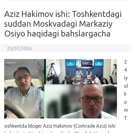
Aziz Hakimov ishi: Toshkentdagi
suddan Moskvadagi Markaziy
Osiyo haqidagi bahslargacha
25/07/2026
2
4
iy
ul
k
u
ni
T
oshkentda bloger Aziz Hakimov (Comrade Aziz) ishi