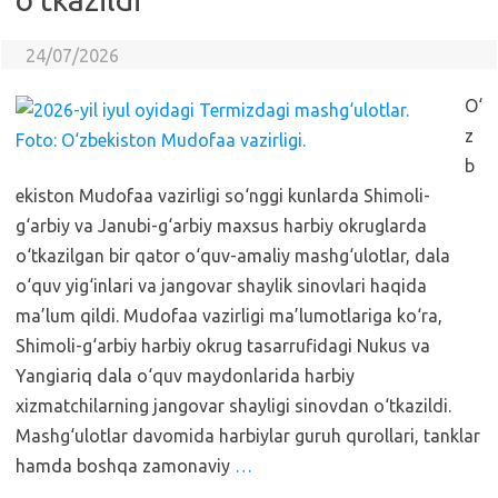
24/07/2026
O‘
z
b
ekiston Mudofaa vazirligi so‘nggi kunlarda Shimoli-
g‘arbiy va Janubi-g‘arbiy maxsus harbiy okruglarda
o‘tkazilgan bir qator o‘quv-amaliy mashg‘ulotlar, dala
o‘quv yig‘inlari va jangovar shaylik sinovlari haqida
ma’lum qildi. Mudofaa vazirligi ma’lumotlariga ko‘ra,
Shimoli-g‘arbiy harbiy okrug tasarrufidagi Nukus va
Yangiariq dala o‘quv maydonlarida harbiy
xizmatchilarning jangovar shayligi sinovdan o‘tkazildi.
Mashg‘ulotlar davomida harbiylar guruh qurollari, tanklar
hamda boshqa zamonaviy
…