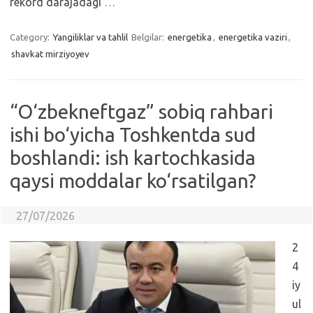
rekord darajadagi
…
Category:
Yangiliklar va tahlil
Belgilar:
energetika
,
energetika vaziri
,
shavkat mirziyoyev
“O‘zbekneftgaz” sobiq rahbari
ishi bo‘yicha Toshkentda sud
boshlandi: ish kartochkasida
qaysi moddalar ko‘rsatilgan?
27/07/2026
2
4
iy
ul