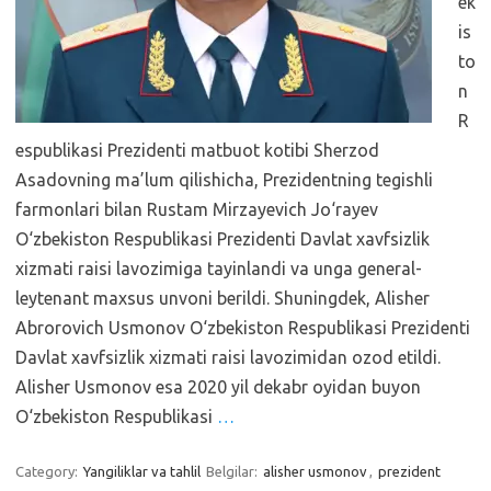
ek
is
to
n
R
espublikasi Prezidenti matbuot kotibi Sherzod
Asadovning ma’lum qilishicha, Prezidentning tegishli
farmonlari bilan Rustam Mirzayevich Jo‘rayev
O‘zbekiston Respublikasi Prezidenti Davlat xavfsizlik
xizmati raisi lavozimiga tayinlandi va unga general-
leytenant maxsus unvoni berildi. Shuningdek, Alisher
Abrorovich Usmonov O‘zbekiston Respublikasi Prezidenti
Davlat xavfsizlik xizmati raisi lavozimidan ozod etildi.
Alisher Usmonov esa 2020 yil dekabr oyidan buyon
O‘zbekiston Respublikasi
…
Category:
Yangiliklar va tahlil
Belgilar:
alisher usmonov
,
prezident