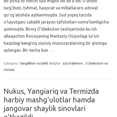
bo‘yicha to‘rtinchi sud majlisi bo‘lib o‘tdi. U urush
targ‘iboti, tuhmat, haqorat va millatlararo adovat
qo‘zg‘atishda ayblanmoqda. Sud yopiq tarzda
o‘tayotgani sababli jarayon tafsilotlari noma’lumligicha
qolmoqda. Biroq O‘zbekiston tashqarisida bu ish
allaqachon Rossiyaning Markaziy Osiyodagi ta’siri
haqidagi kengroq siyosiy munozaralarning bir qismiga
aylangan. Bir necha kun
…
Category:
Yangiliklar va tahlil
Belgilar:
aziz hakimov
,
o'zbekiston va
rossiya
Nukus, Yangiariq va Termizda
harbiy mashg‘ulotlar hamda
jangovar shaylik sinovlari
o‘tkazildi