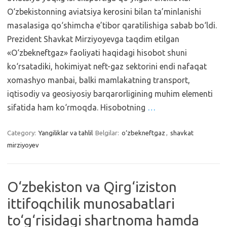
O‘zbekistonning aviatsiya kerosini bilan ta’minlanishi
masalasiga qo‘shimcha e’tibor qaratilishiga sabab bo‘ldi.
Prezident Shavkat Mirziyoyevga taqdim etilgan
«O‘zbekneftgaz» faoliyati haqidagi hisobot shuni
ko‘rsatadiki, hokimiyat neft-gaz sektorini endi nafaqat
xomashyo manbai, balki mamlakatning transport,
iqtisodiy va geosiyosiy barqarorligining muhim elementi
sifatida ham ko‘rmoqda. Hisobotning
…
Category:
Yangiliklar va tahlil
Belgilar:
o‘zbekneftgaz
,
shavkat
mirziyoyev
O‘zbekiston va Qirg‘iziston
ittifoqchilik munosabatlari
to‘g‘risidagi shartnoma hamda