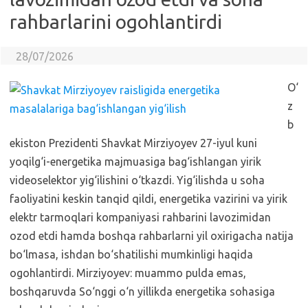
rahbarlarini ogohlantirdi
28/07/2026
O‘
z
b
ekiston Prezidenti Shavkat Mirziyoyev 27-iyul kuni
yoqilg‘i-energetika majmuasiga bag‘ishlangan yirik
videoselektor yig‘ilishini o‘tkazdi. Yig‘ilishda u soha
faoliyatini keskin tanqid qildi, energetika vazirini va yirik
elektr tarmoqlari kompaniyasi rahbarini lavozimidan
ozod etdi hamda boshqa rahbarlarni yil oxirigacha natija
bo‘lmasa, ishdan bo‘shatilishi mumkinligi haqida
ogohlantirdi. Mirziyoyev: muammo pulda emas,
boshqaruvda So‘nggi o‘n yillikda energetika sohasiga