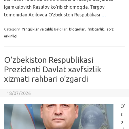
Igamkulovich Rasulov ko‘rib chiqmoqda. Tergov
tomonidan Adilovga O‘zbekiston Respublikasi
…
Category:
Yangiliklar va tahlil
Belgilar:
blogerlar
,
firibgarlik
,
so‘z
erkinligi
O‘zbekiston Respublikasi
Prezidenti Davlat xavfsizlik
xizmati rahbari o‘zgardi
18/07/2026
O‘
z
b