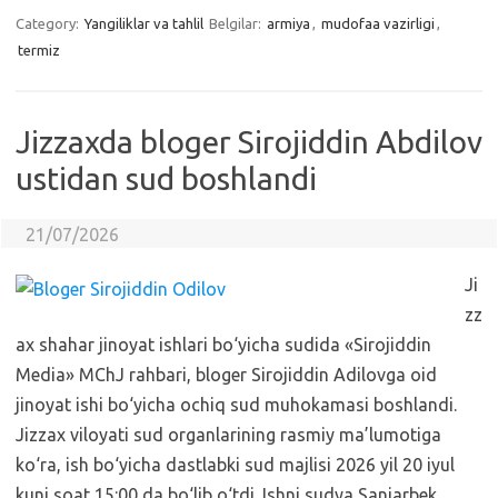
Category:
Yangiliklar va tahlil
Belgilar:
armiya
,
mudofaa vazirligi
,
termiz
Jizzaxda bloger Sirojiddin Abdilov
ustidan sud boshlandi
21/07/2026
Ji
zz
ax shahar jinoyat ishlari bo‘yicha sudida «Sirojiddin
Media» MChJ rahbari, bloger Sirojiddin Adilovga oid
jinoyat ishi bo‘yicha ochiq sud muhokamasi boshlandi.
Jizzax viloyati sud organlarining rasmiy ma’lumotiga
ko‘ra, ish bo‘yicha dastlabki sud majlisi 2026 yil 20 iyul
kuni soat 15:00 da bo‘lib o‘tdi. Ishni sudya Sanjarbek