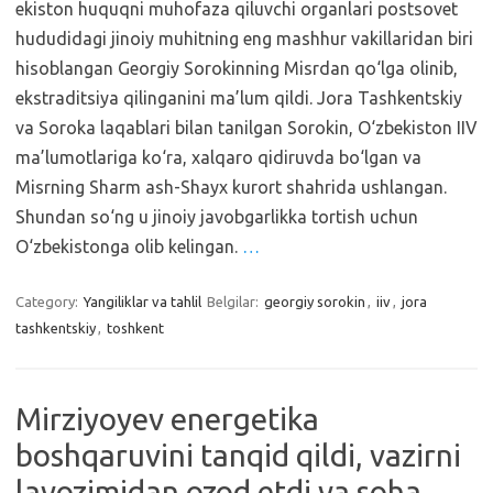
ekiston huquqni muhofaza qiluvchi organlari postsovet
hududidagi jinoiy muhitning eng mashhur vakillaridan biri
hisoblangan Georgiy Sorokinning Misrdan qo‘lga olinib,
ekstraditsiya qilinganini ma’lum qildi. Jora Tashkentskiy
va Soroka laqablari bilan tanilgan Sorokin, O‘zbekiston IIV
ma’lumotlariga ko‘ra, xalqaro qidiruvda bo‘lgan va
Misrning Sharm ash-Shayx kurort shahrida ushlangan.
Shundan so‘ng u jinoiy javobgarlikka tortish uchun
O‘zbekistonga olib kelingan.
…
Category:
Yangiliklar va tahlil
Belgilar:
georgiy sorokin
,
iiv
,
jora
tashkentskiy
,
toshkent
Mirziyoyev energetika
boshqaruvini tanqid qildi, vazirni
lavozimidan ozod etdi va soha