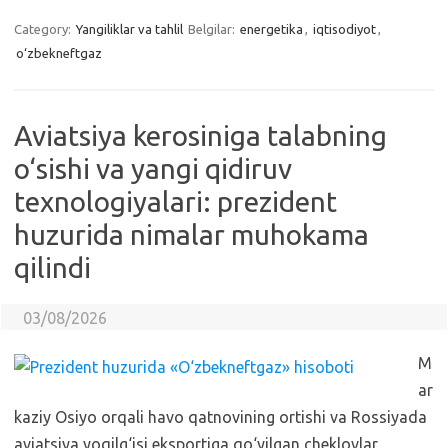
Category:
Yangiliklar va tahlil
Belgilar:
energetika
,
iqtisodiyot
,
o‘zbekneftgaz
Aviatsiya kerosiniga talabning
o‘sishi va yangi qidiruv
texnologiyalari: prezident
huzurida nimalar muhokama
qilindi
03/08/2026
M
ar
kaziy Osiyo orqali havo qatnovining ortishi va Rossiyada
aviatsiya yoqilg‘isi eksportiga qo‘yilgan cheklovlar