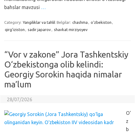
bahslar mavzusi
…
Category:
Yangiliklar va tahlil
Belgilar:
chashma
,
o‘zbekiston
,
qirg‘iziston
,
sadir japarov
,
shavkat mirziyoyev
“Vor v zakone” Jora Tashkentskiy
O‘zbekistonga olib kelindi:
Georgiy Sorokin haqida nimalar
ma’lum
28/07/2026
O‘
z
b