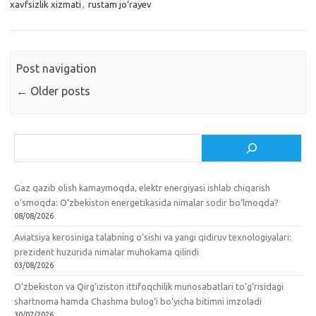
xavfsizlik xizmati
,
rustam jo‘rayev
Post navigation
←
Older posts
Izlash
Gaz qazib olish kamaymoqda, elektr energiyasi ishlab chiqarish
o‘smoqda: O‘zbekiston energetikasida nimalar sodir bo‘lmoqda?
08/08/2026
Aviatsiya kerosiniga talabning o‘sishi va yangi qidiruv texnologiyalari:
prezident huzurida nimalar muhokama qilindi
03/08/2026
O‘zbekiston va Qirg‘iziston ittifoqchilik munosabatlari to‘g‘risidagi
shartnoma hamda Chashma bulog‘i bo‘yicha bitimni imzoladi
30/07/2026