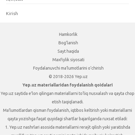
Kirish
Hamkorlik
Bog‘lanish
Sayt haqida
Maxfiylik siyosati
Foydalanuvchi ma’lumotlarini o‘chirish
© 2018-2026 Yep.uz
Yep.uz materiallaridan foydalanish qoidalari
Yep.uz saytida e’lon qilingan materiallarni to‘liq nusxalash va qayta chop
etish taqiqlanadi.
Ma’lumotlardan qisman foydalanish, iqtibos keltirish yoki materiallarni
qayta yozishga faqat quyidagi shartlar bajarilganda ruxsat etiladi:
1. Yep.uz nashrlari asosida materiallarni reraýt qilish yoki yaratishda