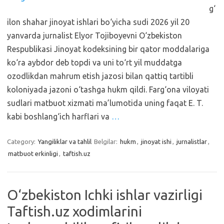
g‘
ilon shahar jinoyat ishlari bo‘yicha sudi 2026 yil 20
yanvarda jurnalist Elyor Tojiboyevni O‘zbekiston
Respublikasi Jinoyat kodeksining bir qator moddalariga
ko‘ra aybdor deb topdi va uni to‘rt yil muddatga
ozodlikdan mahrum etish jazosi bilan qattiq tartibli
koloniyada jazoni o‘tashga hukm qildi. Farg‘ona viloyati
sudlari matbuot xizmati ma’lumotida uning faqat E. T.
kabi boshlang‘ich harflari va
…
Category:
Yangiliklar va tahlil
Belgilar:
hukm
,
jinoyat ishi
,
jurnalistlar
,
matbuot erkinligi
,
taftish.uz
O‘zbekiston Ichki ishlar vazirligi
Taftish.uz xodimlarini