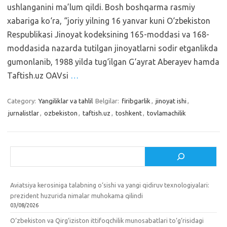
ushlanganini ma’lum qildi. Bosh boshqarma rasmiy
xabariga ko‘ra, “joriy yilning 16 yanvar kuni O‘zbekiston
Respublikasi Jinoyat kodeksining 165-moddasi va 168-
moddasida nazarda tutilgan jinoyatlarni sodir etganlikda
gumonlanib, 1988 yilda tug‘ilgan G‘ayrat Aberayev hamda
Taftish.uz OAVsi
…
Category:
Yangiliklar va tahlil
Belgilar:
firibgarlik
,
jinoyat ishi
,
jurnalistlar
,
ozbekiston
,
taftish.uz
,
toshkent
,
tovlamachilik
Izlash
Aviatsiya kerosiniga talabning o‘sishi va yangi qidiruv texnologiyalari:
prezident huzurida nimalar muhokama qilindi
03/08/2026
O‘zbekiston va Qirg‘iziston ittifoqchilik munosabatlari to‘g‘risidagi