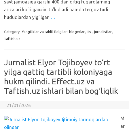
sayt jamoasiga qarshi 400 dan ortiq fuqarolarning
arizalari ko‘rilgan»ini ta’kidladi hamda tergov turli
hududlardan yig‘ilgan
…
Category:
Yangiliklar va tahlil
Belgilar:
blogerlar
,
iiv
,
jurnalistlar
,
taftish.uz
Jurnalist Elyor Tojiboyev to‘rt
yilga qattiq tartibli koloniyaga
hukm qilindi. Effect.uz va
Taftish.uz ishlari bilan bog‘liqlik
21/01/2026
M
ar