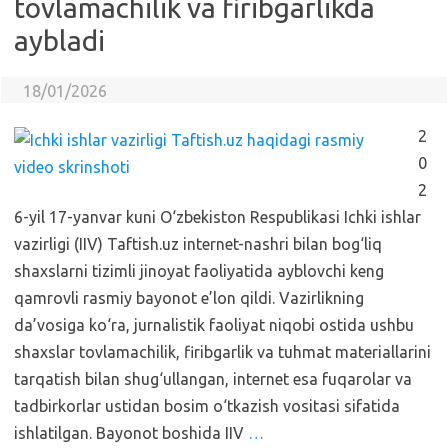
tovlamachilik va firibgarlikda
aybladi
18/01/2026
2
0
2
6-yil 17-yanvar kuni O‘zbekiston Respublikasi Ichki ishlar
vazirligi (IIV) Taftish.uz internet-nashri bilan bog‘liq
shaxslarni tizimli jinoyat faoliyatida ayblovchi keng
qamrovli rasmiy bayonot e’lon qildi. Vazirlikning
da’vosiga ko‘ra, jurnalistik faoliyat niqobi ostida ushbu
shaxslar tovlamachilik, firibgarlik va tuhmat materiallarini
tarqatish bilan shug‘ullangan, internet esa fuqarolar va
tadbirkorlar ustidan bosim o‘tkazish vositasi sifatida
ishlatilgan. Bayonot boshida IIV
…