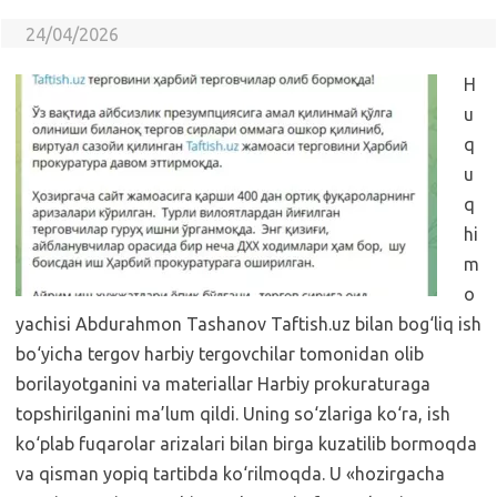
24/04/2026
H
u
q
u
q
hi
m
o
yachisi Abdurahmon Tashanov Taftish.uz bilan bog‘liq ish
bo‘yicha tergov harbiy tergovchilar tomonidan olib
borilayotganini va materiallar Harbiy prokuraturaga
topshirilganini ma’lum qildi. Uning so‘zlariga ko‘ra, ish
ko‘plab fuqarolar arizalari bilan birga kuzatilib bormoqda
va qisman yopiq tartibda ko‘rilmoqda. U «hozirgacha