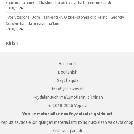
shartnoma hamda Chashma bulog‘i bo‘yicha bitimni imzoladi
30/07/2026
“Vor v zakone” Jora Tashkentskiy O‘zbekistonga olib kelindi: Georgiy
Sorokin haqida nimalar ma’lum
28/07/2026
Kirish
Hamkorlik
Bog‘lanish
Sayt haqida
Maxfiylik siyosati
Foydalanuvchi ma’lumotlarini o‘chirish
© 2018-2026 Yep.uz
Yep.uz materiallaridan foydalanish qoidalari
Yep.uz saytida e’lon qilingan materiallarni to‘liq nusxalash va qayta chop
etish taqiqlanadi.