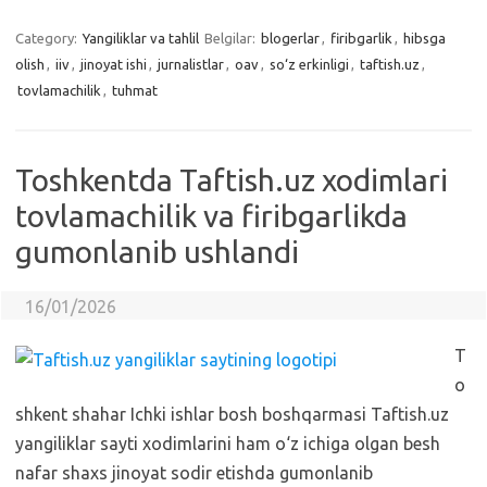
Category:
Yangiliklar va tahlil
Belgilar:
blogerlar
,
firibgarlik
,
hibsga
olish
,
iiv
,
jinoyat ishi
,
jurnalistlar
,
oav
,
so‘z erkinligi
,
taftish.uz
,
tovlamachilik
,
tuhmat
Toshkentda Taftish.uz xodimlari
tovlamachilik va firibgarlikda
gumonlanib ushlandi
16/01/2026
T
o
shkent shahar Ichki ishlar bosh boshqarmasi Taftish.uz
yangiliklar sayti xodimlarini ham o‘z ichiga olgan besh
nafar shaxs jinoyat sodir etishda gumonlanib