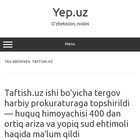
Skip
to
Yep.uz
content
O‘zbekiston, rostini
Menu
TAG ARCHIVES:
TAFTISH.UZ
Taftish.uz ishi bo‘yicha tergov
harbiy prokuraturaga topshirildi
— huquq himoyachisi 400 dan
ortiq ariza va yopiq sud ehtimoli
haqida ma’lum qildi