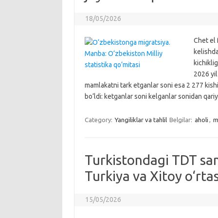
18/05/2026
Chet el
kelishd
kichikli
2026 yi
mamlakatni tark etganlar soni esa 2 277 kishi
bo‘ldi: ketganlar soni kelganlar sonidan qar
Category:
Yangiliklar va tahlil
Belgilar:
aholi
,
m
Turkistondagi TDT sam
Turkiya va Xitoy o‘rta
15/05/2026