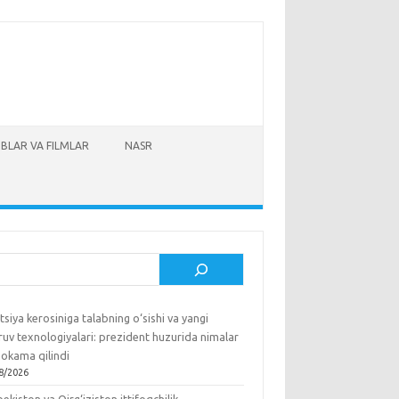
BLAR VA FILMLAR
NASR
sh
tsiya kerosiniga talabning o‘sishi va yangi
ruv texnologiyalari: prezident huzurida nimalar
okama qilindi
8/2026