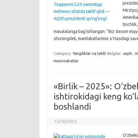
prezide
Mirziyoy
Amerika 
tinchlik
masalalariga bag‘ishlangan. “Biz davom etayo
shuningdek, mamlakatlarimiz o‘rtasidagi sa
Category:
Yangiliklar va tahlil
Belgilar:
aqsh
,
m
munosabatlar
«Birlik – 2025»: O‘zb
ishtirokidagi keng ko‘
boshlandi
15/10/2025
O‘zbeki