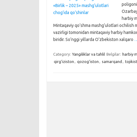
poligoni
Ozarbayj
harbiy m
Mintaqaviy qo‘shma mashg‘ulotlari ochilish 
vazirligi tomonidan mintaqaviy harbiy hamkorl
biridir. So‘nggi yillarda O‘zbekiston xalqaro
Category:
Yangiliklar va tahlil
Belgilar:
harbiy m
qirg‘iziston
,
qozog‘iston
,
samarqand
,
tojikis