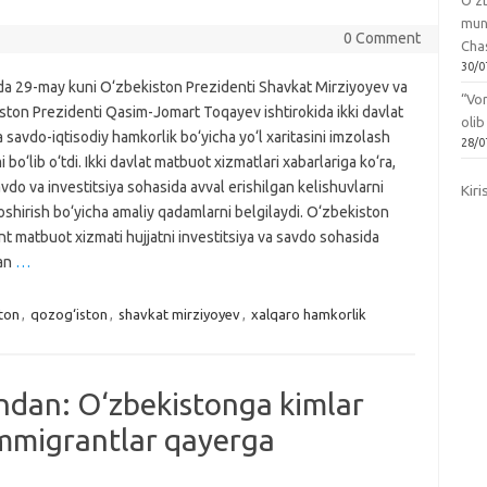
O‘zb
mun
0 Comment
Chas
30/0
a 29-may kuni O‘zbekiston Prezidenti Shavkat Mirziyoyev va
“Vo
ston Prezidenti Qasim-Jomart Toqayev ishtirokida ikki davlat
olib
a savdo-iqtisodiy hamkorlik bo‘yicha yo‘l xaritasini imzolash
28/0
 bo‘lib o‘tdi. Ikki davlat matbuot xizmatlari xabarlariga ko‘ra,
avdo va investitsiya sohasida avval erishilgan kelishuvlarni
Kiri
shirish bo‘yicha amaliy qadamlarni belgilaydi. O‘zbekiston
t matbuot xizmati hujjatni investitsiya va savdo sohasida
gan
…
ton
,
qozog‘iston
,
shavkat mirziyoyev
,
xalqaro hamkorlik
ndan: O‘zbekistonga kimlar
immigrantlar qayerga