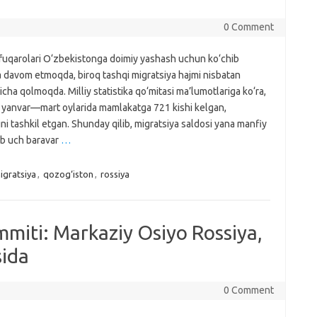
0 Comment
 fuqarolari O‘zbekistonga doimiy yashash uchun ko‘chib
a davom etmoqda, biroq tashqi migratsiya hajmi nisbatan
gicha qolmoqda. Milliy statistika qo‘mitasi ma’lumotlariga ko‘ra,
l yanvar—mart oylarida mamlakatga 721 kishi kelgan,
ni tashkil etgan. Shunday qilib, migratsiya saldosi yana manfiy
iyb uch baravar
…
igratsiya
,
qozog‘iston
,
rossiya
miti: Markaziy Osiyo Rossiya,
sida
0 Comment