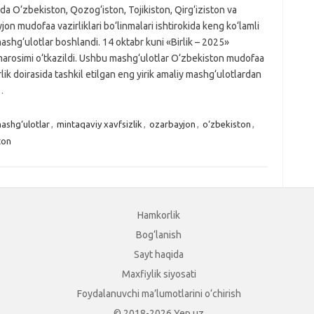
da O‘zbekiston, Qozog‘iston, Tojikiston, Qirg‘iziston va
on mudofaa vazirliklari bo‘linmalari ishtirokida keng ko‘lamli
ashg‘ulotlar boshlandi. 14 oktabr kuni «Birlik – 2025»
marosimi o‘tkazildi. Ushbu mashg‘ulotlar O‘zbekiston mudofaa
ik doirasida tashkil etilgan eng yirik amaliy mashg‘ulotlardan
…
ashg‘ulotlar
,
mintaqaviy xavfsizlik
,
ozarbayjon
,
o‘zbekiston
,
ton
Hamkorlik
Bog‘lanish
Sayt haqida
Maxfiylik siyosati
Foydalanuvchi ma’lumotlarini o‘chirish
© 2018-2026 Yep.uz