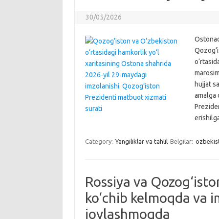
30/05/2026
Ostonad
Qozog‘i
o‘rtasid
marosimi
hujjat s
amalga o
Preziden
erishil
Category:
Yangiliklar va tahlil
Belgilar:
ozbekis
Rossiya va Qozog‘isto
ko‘chib kelmoqda va 
joylashmoqda