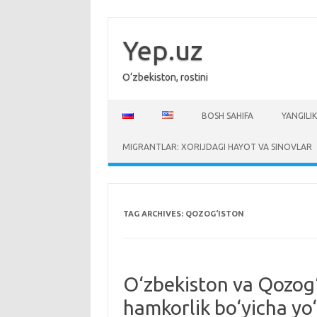
Skip
to
content
Yep.uz
O‘zbekiston, rostini
BOSH SAHIFA
YANGILIK
MIGRANTLAR: XORIJDAGI HAYOT VA SINOVLAR
TAG ARCHIVES:
QOZOG‘ISTON
O‘zbekiston va Qozog‘
hamkorlik bo‘yicha yo‘