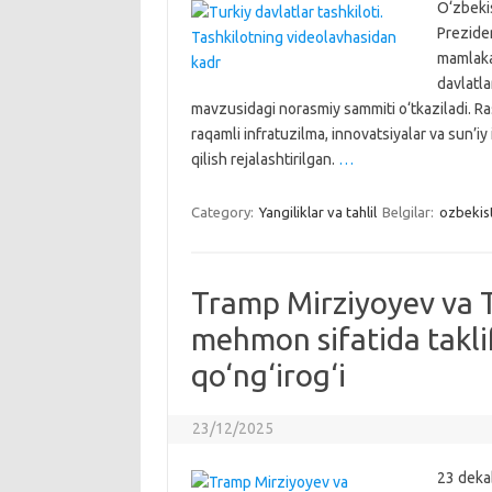
O‘zbeki
Prezide
mamlakat
davlatla
mavzusidagi norasmiy sammiti o‘tkaziladi. Ras
raqamli infratuzilma, innovatsiyalar va sun’iy
qilish rejalashtirilgan.
…
Category:
Yangiliklar va tahlil
Belgilar:
ozbekis
Tramp Mirziyoyev va 
mehmon sifatida takli
qo‘ng‘irog‘i
23/12/2025
23 deka