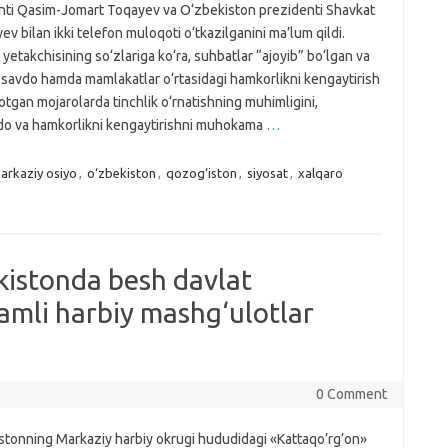
nti Qasim-Jomart Toqayev va O‘zbekiston prezidenti Shavkat
ev bilan ikki telefon muloqoti o‘tkazilganini ma’lum qildi.
yetakchisining so‘zlariga ko‘ra, suhbatlar “ajoyib” bo‘lgan va
, savdo hamda mamlakatlar o‘rtasidagi hamkorlikni kengaytirish
tgan mojarolarda tinchlik o‘rnatishning muhimligini,
vdo va hamkorlikni kengaytirishni muhokama
…
arkaziy osiyo
,
o‘zbekiston
,
qozog‘iston
,
siyosat
,
xalqaro
ekistonda besh davlat
lamli harbiy mashg‘ulotlar
0 Comment
stonning Markaziy harbiy okrugi hududidagi «Kattaqo’rg’on»