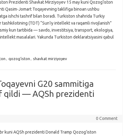
ston Prezidenti Shavkat Mirziyoyev 15 may kuni Qozog‘iston
nti Qasim-Jomart Toqayevning taklifiga binoan ushbu
ga ishchi tashrif bilan boradi. Turkiston shahrida Turkiy
r tashkilotining (TDT) “Sun’iy intellekt va raqamli rivojlanish”
miy kun tartibida — savdo, investitsiya, transport, ekologiya,
 intellekt masalalari. Yakunda Turkiston deklaratsiyasini qabul
ton
,
qozog‘iston
,
shavkat mirziyoyev
Toqayevni G20 sammitiga
f qildi — AQSh prezidenti
0 Comment
br kuni AQSh prezidenti Donald Tramp Qozog‘iston