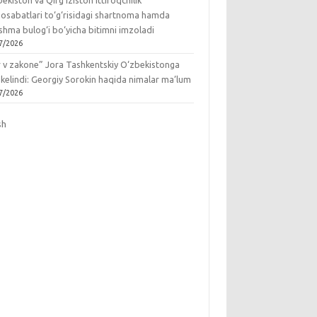
ekiston va Qirg‘iziston ittifoqchilik
osabatlari to‘g‘risidagi shartnoma hamda
hma bulog‘i bo‘yicha bitimni imzoladi
7/2026
r v zakone” Jora Tashkentskiy O‘zbekistonga
 kelindi: Georgiy Sorokin haqida nimalar ma’lum
7/2026
sh