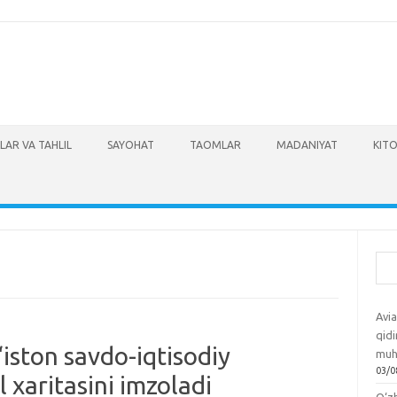
LAR VA TAHLIL
SAYOHAT
TAOMLAR
MADANIYAT
KITO
Izla
Avia
qidi
iston savdo-iqtisodiy
muh
03/0
l xaritasini imzoladi