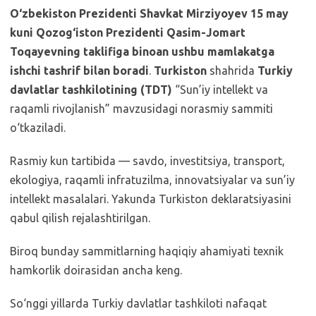
O‘zbekiston Prezidenti Shavkat Mirziyoyev 15 may
kuni Qozog‘iston Prezidenti Qasim-Jomart
Toqayevning taklifiga binoan ushbu mamlakatga
ishchi tashrif bilan boradi
.
Turkiston
shahrida
Turkiy
davlatlar tashkilotining (TDT)
“Sun’iy intellekt va
raqamli rivojlanish” mavzusidagi norasmiy sammiti
o‘tkaziladi.
Rasmiy kun tartibida — savdo, investitsiya, transport,
ekologiya, raqamli infratuzilma, innovatsiyalar va sun’iy
intellekt masalalari. Yakunda Turkiston deklaratsiyasini
qabul qilish rejalashtirilgan.
Biroq bunday sammitlarning haqiqiy ahamiyati texnik
hamkorlik doirasidan ancha keng.
So‘nggi yillarda Turkiy davlatlar tashkiloti nafaqat