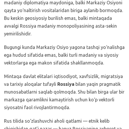
madaniy diplomatiya maydoniga, balki Markaziy Osiyoni
qayta yo‘naltirish vositalaridan biriga aylanib bormoqda.
Bu keskin geosiyosiy burilish emas, balki mintaqada
avvalgi Rossiya madaniy monopoliyasining asta-sekin
yemirilishidir.
Bugungi kunda Markaziy Osiyo yagona tashqi yo‘nalishga
ega hudud sifatida emas, balki turli madaniy va siyosiy
vektorlarga ega makon sifatida shakllanmoqda.
Mintaqa davlat elitalari iqtisodiyot, xavfsizlik, migratsiya
va tarixiy aloqalar tufayli
Rossiya
bilan yaqin pragmatik
munosabatlarni saqlab qolmoqda. Shu bilan birga ular bir
markazga qaramlikni kamaytirish uchun ko‘p vektorli
siyosatni faol rivojlantirmoqda.
Rus tilida so‘zlashuvchi aholi qatlami — etnik kelib
chiqishidan qat’i nazar — hanuz Rossiyaning axborot va