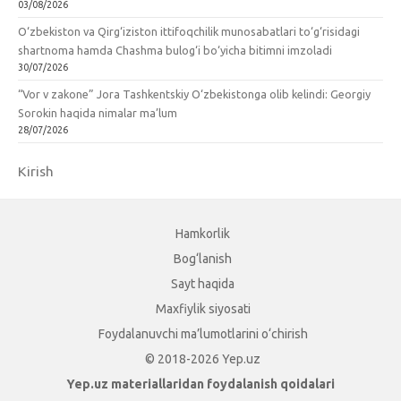
03/08/2026
O‘zbekiston va Qirg‘iziston ittifoqchilik munosabatlari to‘g‘risidagi
shartnoma hamda Chashma bulog‘i bo‘yicha bitimni imzoladi
30/07/2026
“Vor v zakone” Jora Tashkentskiy O‘zbekistonga olib kelindi: Georgiy
Sorokin haqida nimalar ma’lum
28/07/2026
Kirish
Hamkorlik
Bog‘lanish
Sayt haqida
Maxfiylik siyosati
Foydalanuvchi ma’lumotlarini o‘chirish
© 2018-2026 Yep.uz
Yep.uz materiallaridan foydalanish qoidalari