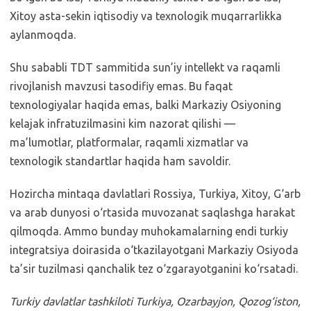
Xitoy asta-sekin iqtisodiy va texnologik muqarrarlikka
aylanmoqda.
Shu sababli TDT sammitida sun’iy intellekt va raqamli
rivojlanish mavzusi tasodifiy emas. Bu faqat
texnologiyalar haqida emas, balki Markaziy Osiyoning
kelajak infratuzilmasini kim nazorat qilishi —
ma’lumotlar, platformalar, raqamli xizmatlar va
texnologik standartlar haqida ham savoldir.
Hozircha mintaqa davlatlari Rossiya, Turkiya, Xitoy, G‘arb
va arab dunyosi o‘rtasida muvozanat saqlashga harakat
qilmoqda. Ammo bunday muhokamalarning endi turkiy
integratsiya doirasida o‘tkazilayotgani Markaziy Osiyoda
ta’sir tuzilmasi qanchalik tez o‘zgarayotganini ko‘rsatadi.
Turkiy davlatlar tashkiloti Turkiya, Ozarbayjon, Qozog‘iston,