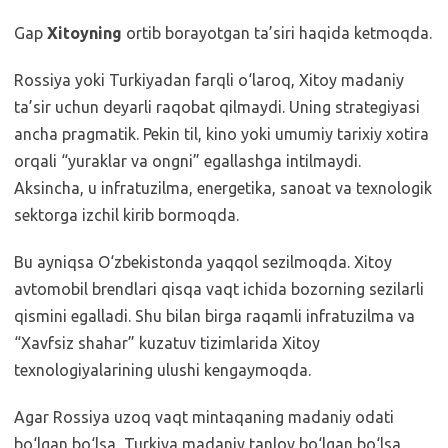
Gap
Xitoyning
ortib borayotgan ta’siri haqida ketmoqda.
Rossiya yoki Turkiyadan farqli o‘laroq, Xitoy madaniy
ta’sir uchun deyarli raqobat qilmaydi. Uning strategiyasi
ancha pragmatik. Pekin til, kino yoki umumiy tarixiy xotira
orqali “yuraklar va ongni” egallashga intilmaydi.
Aksincha, u infratuzilma, energetika, sanoat va texnologik
sektorga izchil kirib bormoqda.
Bu ayniqsa O‘zbekistonda yaqqol sezilmoqda. Xitoy
avtomobil brendlari qisqa vaqt ichida bozorning sezilarli
qismini egalladi. Shu bilan birga raqamli infratuzilma va
“Xavfsiz shahar” kuzatuv tizimlarida Xitoy
texnologiyalarining ulushi kengaymoqda.
Agar Rossiya uzoq vaqt mintaqaning madaniy odati
bo‘lgan bo‘lsa, Turkiya madaniy tanlov bo‘lgan bo‘lsa,