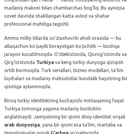
madaniy makoni bilan chambarchas bog‘liq. Bu ayniqsa
sovet davrida shakllangan katta avlod va shahar
professional muhitiga tegishli.
Ammo milliy tillarda so‘zlashuvchi aholi orasida — bu
allaqachon ko‘payib borayotgan ko‘pchilik — boshqa
jarayon kuzatilmoqda. O‘zbekistonda, Qozog‘istonda va
Qirg‘izistonda
Turkiya
va keng turkiy dunyoga qiziqish
ortib bormoqda. Turk seriallari, biznes modellari, ta’lim
loyihalari va madaniy mahsulotlar kundalik hayotning bir
qismiga aylanmoqda.
Biroq turkiy identitetning kuchayishi mintaqaning faqat
Turkiya tomonga yagona madaniy burilishini
anglatmaydi. Jamiyatning bir qismi diniy identitet orqali
arab dunyosiga
, yana bir qismi esa ta’lim, martaba va
texnologiyalar orqali
G‘arbga
yo‘nalmoqda.