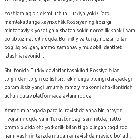
Yoshlarning bir qismi uchun Turkiya yoki G‘arb
mamlakatlariga xayrixohlik Rossiyaning hozirgi
mintaqaviy siyosatiga nisbatan sokin norozilik shakli ham
bo‘lib xizmat qilmoqda. Bu milliy va turkiy ildizlar bilan
bog‘liq bo‘lgan, ammo zamonaviy muqobil identitet
izlash jarayonidir.
Shu fonida Turkiy davlatlar tashkiloti Rossiya bilan
to‘g‘ridan-to‘g‘ri uzilishsiz, lekin unga oldingi darajadagi
qaramliksiz yangi umumiy ramziy makonni shakllantirish
uchun qulay platformaga aylanmoqda.
Ammo mintaqada parallel ravishda yana bir jarayon
rivojlanmoqda va u Turkistondagi sammitda, hatto
omma oldida ehtiyotkorlik bilan tilga olingan taqdirda
ham, yashirin tarzda muqarrar ravishda mavjud bo‘ladi.