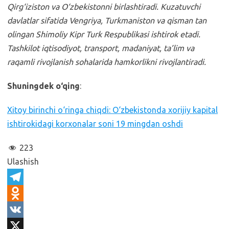
Qirg‘iziston va O‘zbekistonni birlashtiradi. Kuzatuvchi
davlatlar sifatida Vengriya, Turkmaniston va qisman tan
olingan Shimoliy Kipr Turk Respublikasi ishtirok etadi.
Tashkilot iqtisodiyot, transport, madaniyat, ta’lim va
raqamli rivojlanish sohalarida hamkorlikni rivojlantiradi.
Shuningdek o‘qing
:
Xitoy birinchi o‘ringa chiqdi: O‘zbekistonda xorijiy kapital
ishtirokidagi korxonalar soni 19 mingdan oshdi
223
Ulashish
T
e
O
l
d
V