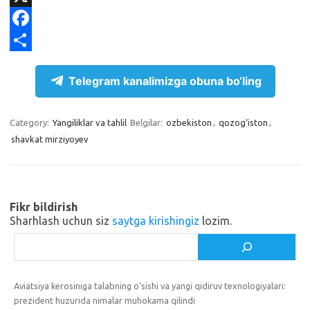
e
n
K
X
g
o
F
r
k
a
S
Telegram kanalimizga obuna bo‘ling
a
l
c
h
m
a
e
a
Category:
Yangiliklar va tahlil
Belgilar:
ozbekiston
,
qozog‘iston
,
s
b
r
shavkat mirziyoyev
s
o
e
n
o
i
k
Fikr bildirish
k
Sharhlash uchun siz
saytga kirishingiz
lozim.
i
Izlash
Aviatsiya kerosiniga talabning o‘sishi va yangi qidiruv texnologiyalari:
prezident huzurida nimalar muhokama qilindi