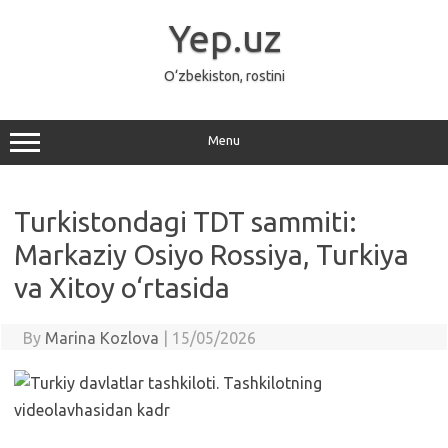
Skip
to
Yep.uz
content
O‘zbekiston, rostini
Menu
Turkistondagi TDT sammiti:
Markaziy Osiyo Rossiya, Turkiya
va Xitoy o‘rtasida
By
Marina Kozlova
|
15/05/2026