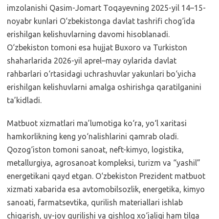
imzolanishi Qasim-Jomart Toqayevning 2025-yil 14–15-
noyabr kunlari O‘zbekistonga davlat tashrifi chog‘ida
erishilgan kelishuvlarning davomi hisoblanadi.
O‘zbekiston tomoni esa hujjat Buxoro va Turkiston
shaharlarida 2026-yil aprel–may oylarida davlat
rahbarlari o‘rtasidagi uchrashuvlar yakunlari bo‘yicha
erishilgan kelishuvlarni amalga oshirishga qaratilganini
ta’kidladi.
Matbuot xizmatlari ma’lumotiga ko‘ra, yo‘l xaritasi
hamkorlikning keng yo‘nalishlarini qamrab oladi.
Qozog‘iston tomoni sanoat, neft-kimyo, logistika,
metallurgiya, agrosanoat kompleksi, turizm va “yashil”
energetikani qayd etgan. O‘zbekiston Prezident matbuot
xizmati xabarida esa avtomobilsozlik, energetika, kimyo
sanoati, farmatsevtika, qurilish materiallari ishlab
chiqarish, uy-joy qurilishi va qishloq xo‘jaligi ham tilga