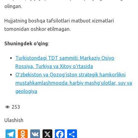
olingan.
Hujjatning boshqa tafsilotlari matbuot xizmatlari
tomonidan oshkor etilmagan.
Shuningdek o‘qing
:
Turkistondagi TDT sammiti: Markaziy Osiyo
Rossiya, Turkiya va Xitoy o‘rtasida
Oʻzbekiston va Qozogʻiston strategik hamkorlikni
mustahkamlashmoqda: harbiy mashgʻulotlar, suv va
geologiya
253
Ulashish
T
O
V
X
Fa
S