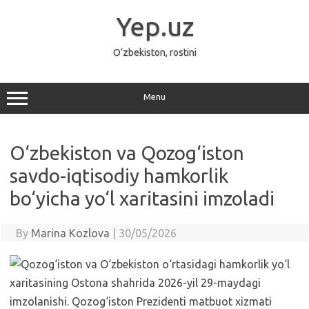
Skip
to
Yep.uz
content
O‘zbekiston, rostini
Menu
O‘zbekiston va Qozog‘iston
savdo-iqtisodiy hamkorlik
bo‘yicha yo‘l xaritasini imzoladi
By
Marina Kozlova
|
30/05/2026