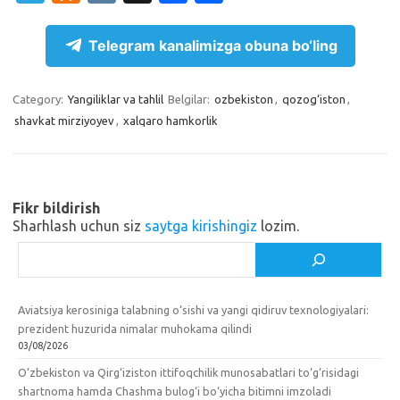
el
d
K
c
h
e
n
e
ar
Telegram kanalimizga obuna bo‘ling
gr
o
b
e
a
kl
o
Category:
Yangiliklar va tahlil
Belgilar:
ozbekiston
,
qozog‘iston
,
shavkat mirziyoyev
,
xalqaro hamkorlik
m
as
o
sn
k
ik
Fikr bildirish
i
Sharhlash uchun siz
saytga kirishingiz
lozim.
Izlash
Aviatsiya kerosiniga talabning o‘sishi va yangi qidiruv texnologiyalari:
prezident huzurida nimalar muhokama qilindi
03/08/2026
O‘zbekiston va Qirg‘iziston ittifoqchilik munosabatlari to‘g‘risidagi
shartnoma hamda Chashma bulog‘i bo‘yicha bitimni imzoladi