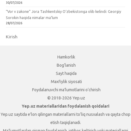
30/07/2026
“Vor v zakone” Jora Tashkentskiy O‘zbekistonga olib kelindi: Georgiy
Sorokin haqida nimalar ma’lum
28/07/2026
Kirish
Hamkorlik
Bog‘lanish
Sayt haqida
Maxfiylik siyosati
Foydalanuvchi ma’lumotlarini o‘chirish
© 2018-2026 Yep.uz
Yep.uz materiallaridan foydalanish qoidalari
Yep.uz saytida e’lon qilingan materiallarni to‘liq nusxalash va qayta chop
etish taqiqlanadi.
Ma’lumotlardan qisman foydalanish, iqtibos keltirish yoki materiallarni