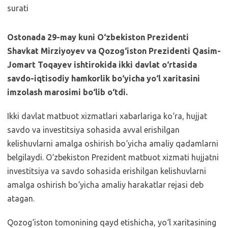
Ostonada 29-may kuni O‘zbekiston Prezidenti
Shavkat Mirziyoyev va Qozog‘iston Prezidenti Qasim-
Jomart Toqayev ishtirokida ikki davlat o‘rtasida
savdo-iqtisodiy hamkorlik bo‘yicha yo‘l xaritasini
imzolash marosimi bo‘lib o‘tdi.
Ikki davlat matbuot xizmatlari xabarlariga ko‘ra, hujjat
savdo va investitsiya sohasida avval erishilgan
kelishuvlarni amalga oshirish bo‘yicha amaliy qadamlarni
belgilaydi. O‘zbekiston Prezident matbuot xizmati hujjatni
investitsiya va savdo sohasida erishilgan kelishuvlarni
amalga oshirish bo‘yicha amaliy harakatlar rejasi deb
atagan.
Qozog‘iston tomonining qayd etishicha, yo‘l xaritasining