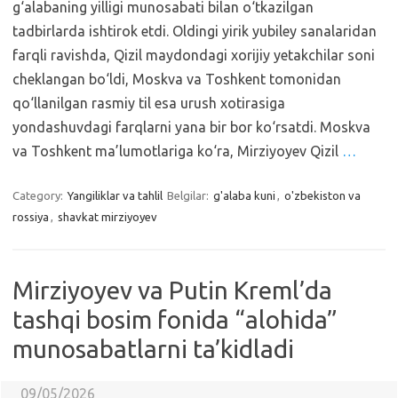
g‘alabaning yilligi munosabati bilan o‘tkazilgan
tadbirlarda ishtirok etdi. Oldingi yirik yubiley sanalaridan
farqli ravishda, Qizil maydondagi xorijiy yetakchilar soni
cheklangan bo‘ldi, Moskva va Toshkent tomonidan
qo‘llanilgan rasmiy til esa urush xotirasiga
yondashuvdagi farqlarni yana bir bor ko‘rsatdi. Moskva
va Toshkent ma’lumotlariga ko‘ra, Mirziyoyev Qizil
…
Category:
Yangiliklar va tahlil
Belgilar:
g'alaba kuni
,
o'zbekiston va
rossiya
,
shavkat mirziyoyev
Mirziyoyev va Putin Kreml’da
tashqi bosim fonida “alohida”
munosabatlarni ta’kidladi
09/05/2026