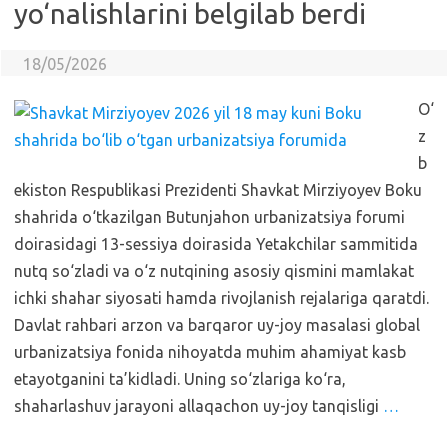
yo‘nalishlarini belgilab berdi
18/05/2026
O‘
z
b
ekiston Respublikasi Prezidenti Shavkat Mirziyoyev Boku
shahrida o‘tkazilgan Butunjahon urbanizatsiya forumi
doirasidagi 13-sessiya doirasida Yetakchilar sammitida
nutq so‘zladi va o‘z nutqining asosiy qismini mamlakat
ichki shahar siyosati hamda rivojlanish rejalariga qaratdi.
Davlat rahbari arzon va barqaror uy-joy masalasi global
urbanizatsiya fonida nihoyatda muhim ahamiyat kasb
etayotganini ta’kidladi. Uning so‘zlariga ko‘ra,
shaharlashuv jarayoni allaqachon uy-joy tanqisligi
…