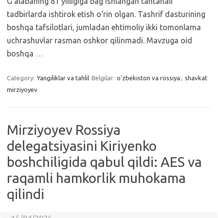
G‘alabaning 81 yilligiga bag‘ishlangan tantanali
tadbirlarda ishtirok etish o‘rin olgan. Tashrif dasturining
boshqa tafsilotlari, jumladan ehtimoliy ikki tomonlama
uchrashuvlar rasman oshkor qilinmadi. Mavzuga oid
boshqa
…
Category:
Yangiliklar va tahlil
Belgilar:
o'zbekiston va rossiya
,
shavkat
mirziyoyev
Mirziyoyev Rossiya
delegatsiyasini Kiriyenko
boshchiligida qabul qildi: AES va
raqamli hamkorlik muhokama
qilindi