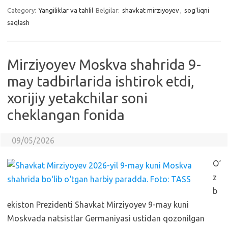
Category:
Yangiliklar va tahlil
Belgilar:
shavkat mirziyoyev
,
sogʻliqni
saqlash
Mirziyoyev Moskva shahrida 9-
may tadbirlarida ishtirok etdi,
xorijiy yetakchilar soni
cheklangan fonida
09/05/2026
O‘
z
b
ekiston Prezidenti Shavkat Mirziyoyev 9-may kuni
Moskvada natsistlar Germaniyasi ustidan qozonilgan