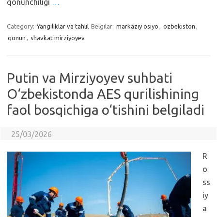
qonunchiligi
…
Category:
Yangiliklar va tahlil
Belgilar:
markaziy osiyo
,
ozbekiston
,
qonun
,
shavkat mirziyoyev
Putin va Mirziyoyev suhbati
O‘zbekistonda AES qurilishining
faol bosqichiga o‘tishini belgiladi
25/03/2026
R
o
ss
iy
a