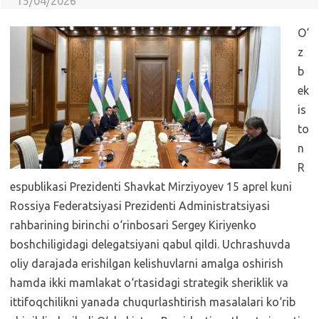
15/04/2026
O‘
z
b
ek
is
to
n
R
espublikasi Prezidenti Shavkat Mirziyoyev 15 aprel kuni
Rossiya Federatsiyasi Prezidenti Administratsiyasi
rahbarining birinchi o‘rinbosari Sergey Kiriyenko
boshchiligidagi delegatsiyani qabul qildi. Uchrashuvda
oliy darajada erishilgan kelishuvlarni amalga oshirish
hamda ikki mamlakat o‘rtasidagi strategik sheriklik va
ittifoqchilikni yanada chuqurlashtirish masalalari ko‘rib