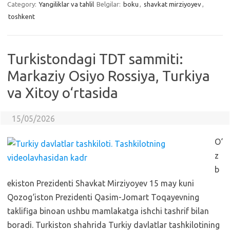
Category:
Yangiliklar va tahlil
Belgilar:
boku
,
shavkat mirziyoyev
,
toshkent
Turkistondagi TDT sammiti:
Markaziy Osiyo Rossiya, Turkiya
va Xitoy o‘rtasida
15/05/2026
O‘
z
b
ekiston Prezidenti Shavkat Mirziyoyev 15 may kuni
Qozog‘iston Prezidenti Qasim-Jomart Toqayevning
taklifiga binoan ushbu mamlakatga ishchi tashrif bilan
boradi. Turkiston shahrida Turkiy davlatlar tashkilotining