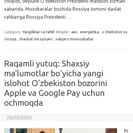
chiqildi, deyiladi O‘zbekiston Prezidenti matbuot xizmati
xabarida. Muzokaralar boshida Rossiya tomoni davlat
rahbariga Rossiya Prezidenti
…
Category:
Yangiliklar va tahlil
Belgilar:
aes
,
energetika
,
o'zbekiston va
rossiya
,
shavkat mirziyoyev
,
xalqaro munosabatlar
Raqamli yutuq: Shaxsiy
ma’lumotlar bo‘yicha yangi
islohot O‘zbekiston bozorini
Apple va Google Pay uchun
ochmoqda
28/03/2026
Pr