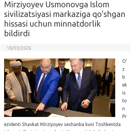
Mirziyoyev Usmonovga Islom
sivilizatsiyasi markaziga qo‘shgan
hissasi uchun minnatdorlik
bildirdi
18/03/2026
O‘
z
b
ek
is
to
n
Pr
ezidenti Shavkat Mirziyoyev seshanba kuni Toshkentda