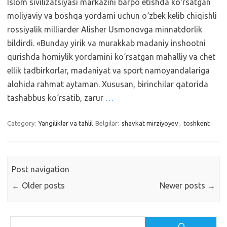
Islom sivilizatsiyasi markazini barpo etishda ko‘rsatgan
moliyaviy va boshqa yordami uchun o‘zbek kelib chiqishli
rossiyalik milliarder Alisher Usmonovga minnatdorlik
bildirdi. «Bunday yirik va murakkab madaniy inshootni
qurishda homiylik yordamini ko‘rsatgan mahalliy va chet
ellik tadbirkorlar, madaniyat va sport namoyandalariga
alohida rahmat aytaman. Xususan, birinchilar qatorida
tashabbus ko‘rsatib, zarur
…
Category:
Yangiliklar va tahlil
Belgilar:
shavkat mirziyoyev
,
toshkent
Post navigation
←
Older posts
Newer posts
→
Izlash