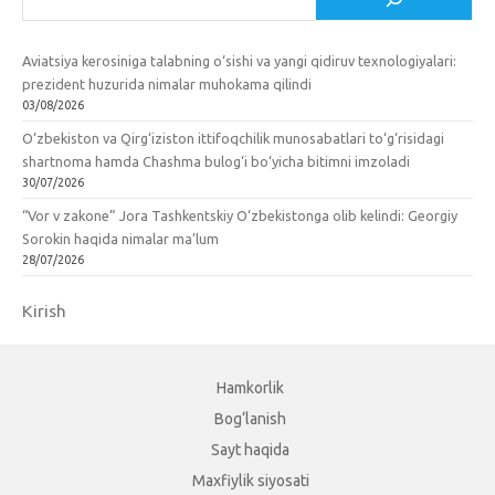
Aviatsiya kerosiniga talabning o‘sishi va yangi qidiruv texnologiyalari:
prezident huzurida nimalar muhokama qilindi
03/08/2026
O‘zbekiston va Qirg‘iziston ittifoqchilik munosabatlari to‘g‘risidagi
shartnoma hamda Chashma bulog‘i bo‘yicha bitimni imzoladi
30/07/2026
“Vor v zakone” Jora Tashkentskiy O‘zbekistonga olib kelindi: Georgiy
Sorokin haqida nimalar ma’lum
28/07/2026
Kirish
Hamkorlik
Bog‘lanish
Sayt haqida
Maxfiylik siyosati