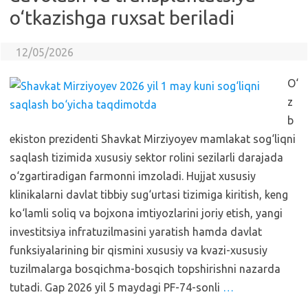
o‘tkazishga ruxsat beriladi
12/05/2026
O‘
z
b
ekiston prezidenti Shavkat Mirziyoyev mamlakat sog‘liqni
saqlash tizimida xususiy sektor rolini sezilarli darajada
o‘zgartiradigan farmonni imzoladi. Hujjat xususiy
klinikalarni davlat tibbiy sug‘urtasi tizimiga kiritish, keng
ko‘lamli soliq va bojxona imtiyozlarini joriy etish, yangi
investitsiya infratuzilmasini yaratish hamda davlat
funksiyalarining bir qismini xususiy va kvazi-xususiy
tuzilmalarga bosqichma-bosqich topshirishni nazarda
tutadi. Gap 2026 yil 5 maydagi PF-74-sonli
…