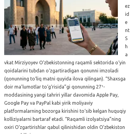
ez
id
e
nt
S
h
a
vkat Mirziyoyev O‘zbekistonning raqamli sektorida o‘yin
qoidalarini tubdan o‘zgartiradigan qonunni imzoladi
(qonunning to‘liq matni quyida ilova qilingan). “Shaxsga
doir ma’lumotlar to‘g‘risida”gi qonunning 27¹-
moddasining yangi tahriri yillar davomida Apple Pay,
Google Pay va PayPal kabi yirik moliyaviy
platformalarning bozorga kirishini to‘sib kelgan huquqiy
kolliziyalarni bartaraf etadi. “Raqamli izolyatsiya”ning
oxiri O‘zgartirishlar qabul qilinishidan oldin O‘zbekiston