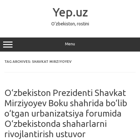
Skip
to
Yep.uz
content
O‘zbekiston, rostini
Menu
TAG ARCHIVES:
SHAVKAT MIRZIYOYEV
O‘zbekiston Prezidenti Shavkat
Mirziyoyev Boku shahrida bo‘lib
o‘tgan urbanizatsiya forumida
O‘zbekistonda shaharlarni
rivojlantirish ustuvor