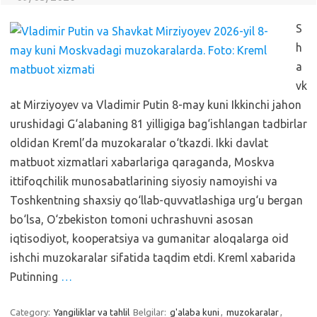
S
h
a
vk
at Mirziyoyev va Vladimir Putin 8-may kuni Ikkinchi jahon
urushidagi G‘alabaning 81 yilligiga bag‘ishlangan tadbirlar
oldidan Kreml’da muzokaralar o‘tkazdi. Ikki davlat
matbuot xizmatlari xabarlariga qaraganda, Moskva
ittifoqchilik munosabatlarining siyosiy namoyishi va
Toshkentning shaxsiy qo‘llab-quvvatlashiga urg‘u bergan
bo‘lsa, O‘zbekiston tomoni uchrashuvni asosan
iqtisodiyot, kooperatsiya va gumanitar aloqalarga oid
ishchi muzokaralar sifatida taqdim etdi. Kreml xabarida
Putinning
…
Category:
Yangiliklar va tahlil
Belgilar:
g'alaba kuni
,
muzokaralar
,