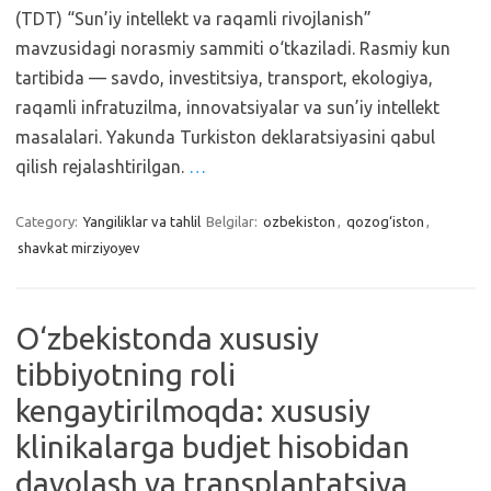
(TDT) “Sun’iy intellekt va raqamli rivojlanish”
mavzusidagi norasmiy sammiti o‘tkaziladi. Rasmiy kun
tartibida — savdo, investitsiya, transport, ekologiya,
raqamli infratuzilma, innovatsiyalar va sun’iy intellekt
masalalari. Yakunda Turkiston deklaratsiyasini qabul
qilish rejalashtirilgan.
…
Category:
Yangiliklar va tahlil
Belgilar:
ozbekiston
,
qozog‘iston
,
shavkat mirziyoyev
O‘zbekistonda xususiy
tibbiyotning roli
kengaytirilmoqda: xususiy
klinikalarga budjet hisobidan
davolash va transplantatsiya