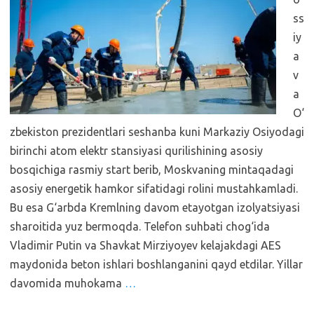
ss
iy
a
v
a
O‘
zbekiston prezidentlari seshanba kuni Markaziy Osiyodagi
birinchi atom elektr stansiyasi qurilishining asosiy
bosqichiga rasmiy start berib, Moskvaning mintaqadagi
asosiy energetik hamkor sifatidagi rolini mustahkamladi.
Bu esa G‘arbda Kremlning davom etayotgan izolyatsiyasi
sharoitida yuz bermoqda. Telefon suhbati chog‘ida
Vladimir Putin va Shavkat Mirziyoyev kelajakdagi AES
maydonida beton ishlari boshlanganini qayd etdilar. Yillar
davomida muhokama
…