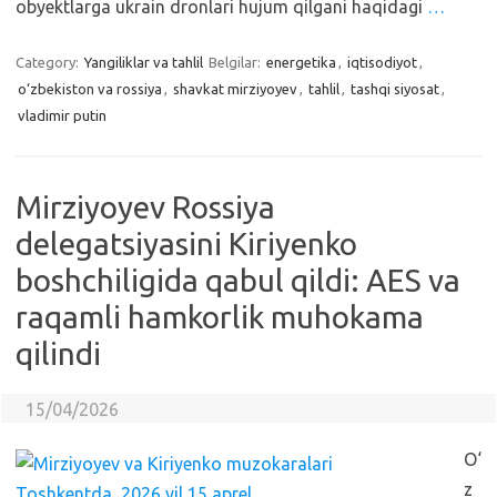
obyektlarga ukrain dronlari hujum qilgani haqidagi
…
Category:
Yangiliklar va tahlil
Belgilar:
energetika
,
iqtisodiyot
,
o‘zbekiston va rossiya
,
shavkat mirziyoyev
,
tahlil
,
tashqi siyosat
,
vladimir putin
Mirziyoyev Rossiya
delegatsiyasini Kiriyenko
boshchiligida qabul qildi: AES va
raqamli hamkorlik muhokama
qilindi
15/04/2026
O‘
z