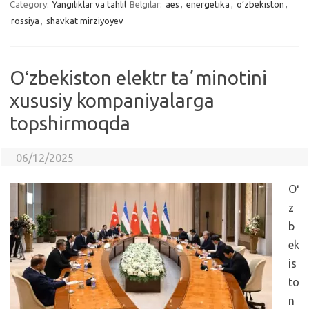
Category:
Yangiliklar va tahlil
Belgilar:
aes
,
energetika
,
o‘zbekiston
,
rossiya
,
shavkat mirziyoyev
Oʻzbekiston elektr taʼminotini
xususiy kompaniyalarga
topshirmoqda
06/12/2025
Oʻ
z
b
ek
is
to
n