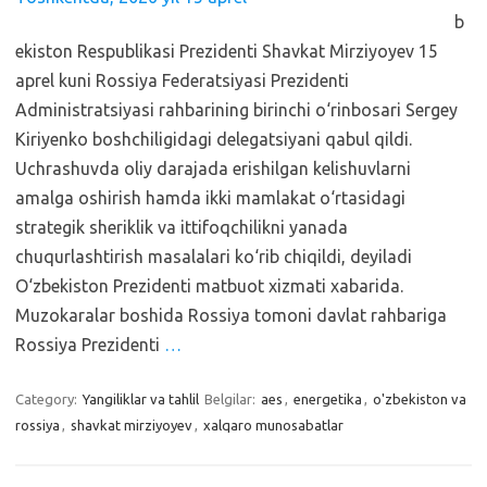
b
ekiston Respublikasi Prezidenti Shavkat Mirziyoyev 15
aprel kuni Rossiya Federatsiyasi Prezidenti
Administratsiyasi rahbarining birinchi o‘rinbosari Sergey
Kiriyenko boshchiligidagi delegatsiyani qabul qildi.
Uchrashuvda oliy darajada erishilgan kelishuvlarni
amalga oshirish hamda ikki mamlakat o‘rtasidagi
strategik sheriklik va ittifoqchilikni yanada
chuqurlashtirish masalalari ko‘rib chiqildi, deyiladi
O‘zbekiston Prezidenti matbuot xizmati xabarida.
Muzokaralar boshida Rossiya tomoni davlat rahbariga
Rossiya Prezidenti
…
Category:
Yangiliklar va tahlil
Belgilar:
aes
,
energetika
,
o'zbekiston va
rossiya
,
shavkat mirziyoyev
,
xalqaro munosabatlar