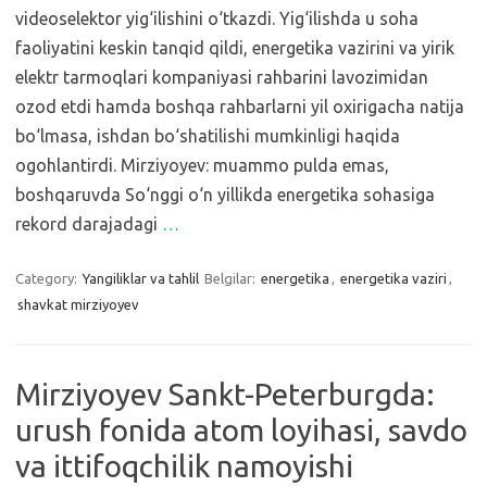
videoselektor yig‘ilishini o‘tkazdi. Yig‘ilishda u soha
faoliyatini keskin tanqid qildi, energetika vazirini va yirik
elektr tarmoqlari kompaniyasi rahbarini lavozimidan
ozod etdi hamda boshqa rahbarlarni yil oxirigacha natija
bo‘lmasa, ishdan bo‘shatilishi mumkinligi haqida
ogohlantirdi. Mirziyoyev: muammo pulda emas,
boshqaruvda So‘nggi o‘n yillikda energetika sohasiga
rekord darajadagi
…
Category:
Yangiliklar va tahlil
Belgilar:
energetika
,
energetika vaziri
,
shavkat mirziyoyev
Mirziyoyev Sankt-Peterburgda:
urush fonida atom loyihasi, savdo
va ittifoqchilik namoyishi