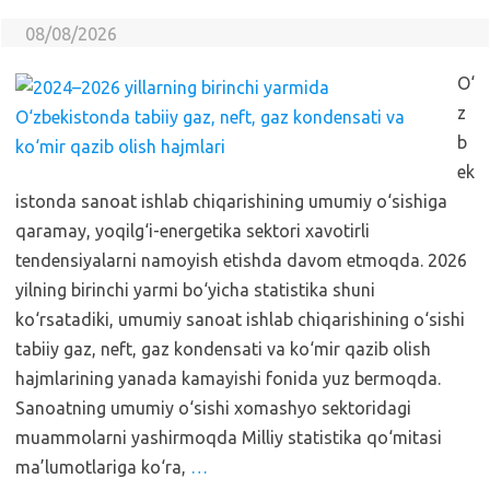
08/08/2026
O‘
z
b
ek
istonda sanoat ishlab chiqarishining umumiy o‘sishiga
qaramay, yoqilg‘i-energetika sektori xavotirli
tendensiyalarni namoyish etishda davom etmoqda. 2026
yilning birinchi yarmi bo‘yicha statistika shuni
ko‘rsatadiki, umumiy sanoat ishlab chiqarishining o‘sishi
tabiiy gaz, neft, gaz kondensati va ko‘mir qazib olish
hajmlarining yanada kamayishi fonida yuz bermoqda.
Sanoatning umumiy o‘sishi xomashyo sektoridagi
muammolarni yashirmoqda Milliy statistika qo‘mitasi
ma’lumotlariga ko‘ra,
…