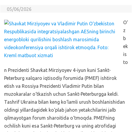
05/06/2026
O‘
z
b
ek
is
to
n Prezidenti Shavkat Mirziyoyev 4-iyun kuni Sankt-
Peterburg xalqaro iqtisodiy forumida (PMEF) ishtirok
etish va Rossiya Prezidenti Vladimir Putin bilan
muzokaralar o‘tkazish uchun Sankt-Peterburgga keldi.
Tashrif Ukraina bilan keng ko‘lamli urush boshlanishidan
oldingi yillardagidek ko‘plab jahon yetakchilarini jalb
qilmayotgan forum sharoitida o‘tmoqda. PMEFning
ochilish kuni esa Sankt-Peterburg va uning atrofidagi