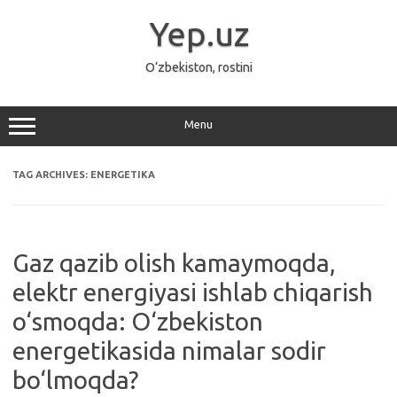
Skip
to
Yep.uz
content
O‘zbekiston, rostini
Menu
TAG ARCHIVES:
ENERGETIKA
Gaz qazib olish kamaymoqda,
elektr energiyasi ishlab chiqarish
o‘smoqda: O‘zbekiston
energetikasida nimalar sodir
bo‘lmoqda?