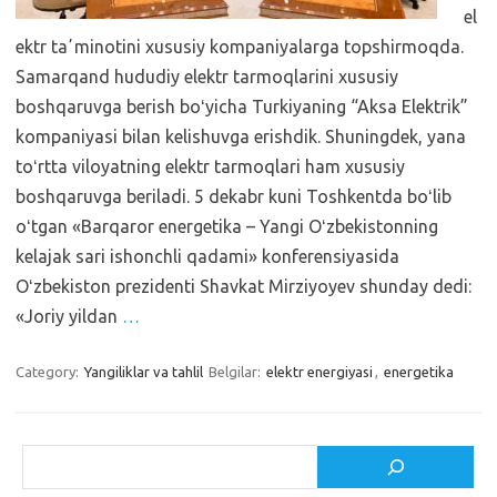
el
ektr taʼminotini xususiy kompaniyalarga topshirmoqda.
Samarqand hududiy elektr tarmoqlarini xususiy
boshqaruvga berish boʻyicha Turkiyaning “Aksa Elektrik”
kompaniyasi bilan kelishuvga erishdik. Shuningdek, yana
toʻrtta viloyatning elektr tarmoqlari ham xususiy
boshqaruvga beriladi. 5 dekabr kuni Toshkentda boʻlib
oʻtgan «Barqaror energetika – Yangi Oʻzbekistonning
kelajak sari ishonchli qadami» konferensiyasida
Oʻzbekiston prezidenti Shavkat Mirziyoyev shunday dedi:
«Joriy yildan
…
Category:
Yangiliklar va tahlil
Belgilar:
elektr energiyasi
,
energetika
Izlash