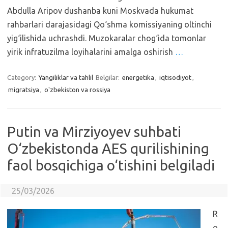
Abdulla Aripov dushanba kuni Moskvada hukumat
rahbarlari darajasidagi Qo‘shma komissiyaning oltinchi
yig‘ilishida uchrashdi. Muzokaralar chog‘ida tomonlar
yirik infratuzilma loyihalarini amalga oshirish
…
Category:
Yangiliklar va tahlil
Belgilar:
energetika
,
iqtisodiyot
,
migratsiya
,
o'zbekiston va rossiya
Putin va Mirziyoyev suhbati
O‘zbekistonda AES qurilishining
faol bosqichiga o‘tishini belgiladi
25/03/2026
R
o