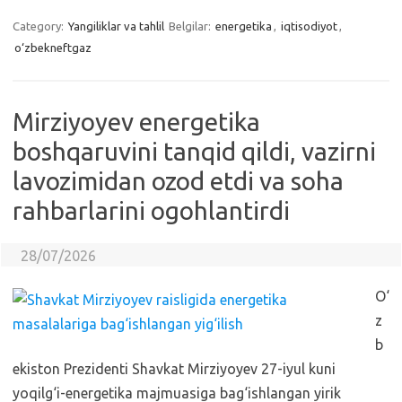
Category:
Yangiliklar va tahlil
Belgilar:
energetika
,
iqtisodiyot
,
o‘zbekneftgaz
Mirziyoyev energetika
boshqaruvini tanqid qildi, vazirni
lavozimidan ozod etdi va soha
rahbarlarini ogohlantirdi
28/07/2026
O‘
z
b
ekiston Prezidenti Shavkat Mirziyoyev 27-iyul kuni
yoqilg‘i-energetika majmuasiga bag‘ishlangan yirik