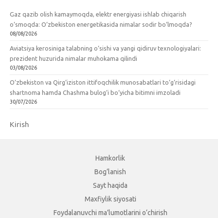
Gaz qazib olish kamaymoqda, elektr energiyasi ishlab chiqarish
o‘smoqda: O‘zbekiston energetikasida nimalar sodir bo‘lmoqda?
08/08/2026
Aviatsiya kerosiniga talabning o‘sishi va yangi qidiruv texnologiyalari:
prezident huzurida nimalar muhokama qilindi
03/08/2026
O‘zbekiston va Qirg‘iziston ittifoqchilik munosabatlari to‘g‘risidagi
shartnoma hamda Chashma bulog‘i bo‘yicha bitimni imzoladi
30/07/2026
Kirish
Hamkorlik
Bog‘lanish
Sayt haqida
Maxfiylik siyosati
Foydalanuvchi ma’lumotlarini o‘chirish