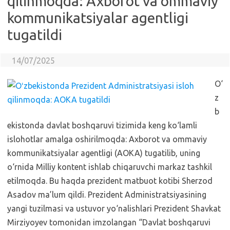
qilinmoqda: Axborot va ommaviy
kommunikatsiyalar agentligi
tugatildi
14/07/2025
O‘
z
b
ekistonda davlat boshqaruvi tizimida keng ko‘lamli
islohotlar amalga oshirilmoqda: Axborot va ommaviy
kommunikatsiyalar agentligi (AOKA) tugatilib, uning
o‘rnida Milliy kontent ishlab chiqaruvchi markaz tashkil
etilmoqda. Bu haqda prezident matbuot kotibi Sherzod
Asadov ma’lum qildi. Prezident Administratsiyasining
yangi tuzilmasi va ustuvor yo‘nalishlari Prezident Shavkat
Mirziyoyev tomonidan imzolangan “Davlat boshqaruvi