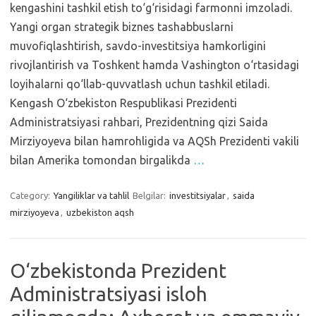
kengashini tashkil etish to‘g‘risidagi farmonni imzoladi.
Yangi organ strategik biznes tashabbuslarni
muvofiqlashtirish, savdo-investitsiya hamkorligini
rivojlantirish va Toshkent hamda Vashington o‘rtasidagi
loyihalarni qo‘llab-quvvatlash uchun tashkil etiladi.
Kengash O‘zbekiston Respublikasi Prezidenti
Administratsiyasi rahbari, Prezidentning qizi Saida
Mirziyoyeva bilan hamrohligida va AQSh Prezidenti vakili
bilan Amerika tomondan birgalikda
…
Category:
Yangiliklar va tahlil
Belgilar:
investitsiyalar
,
saida
mirziyoyeva
,
uzbekiston aqsh
O‘zbekistonda Prezident
Administratsiyasi isloh