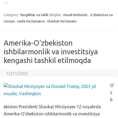
…
Category:
Yangiliklar va tahlil
Belgilar:
mixail mishustin
,
o'zbekiston va
rossiya
,
saida mirziyoyeva
,
shavkat mirziyoyev
Amerika-O‘zbekiston
ishbilarmonlik va investitsiya
kengashi tashkil etilmoqda
12/11/2025
O‘
z
b
ekiston Prezidenti Shavkat Mirziyoyev 12 noyabrda
Amerika-O‘zbekiston ishbilarmonlik va investitsiya