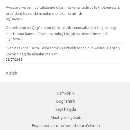
Aviatsiya kerosiniga talabning o‘sishi va yangi qidiruv texnologiyalari:
prezident huzurida nimalar muhokama qilindi
03/08/2026
O‘zbekiston va Qirg‘iziston ittifoqchilik munosabatlari to‘g‘risidagi
shartnoma hamda Chashma bulog‘i bo‘yicha bitimni imzoladi
30/07/2026
“Vor v zakone” Jora Tashkentskiy O‘zbekistonga olib kelindi: Georgiy
Sorokin haqida nimalar ma’lum
28/07/2026
Kirish
Hamkorlik
Bog‘lanish
Sayt haqida
Maxfiylik siyosati
Foydalanuvchi ma’lumotlarini o‘chirish