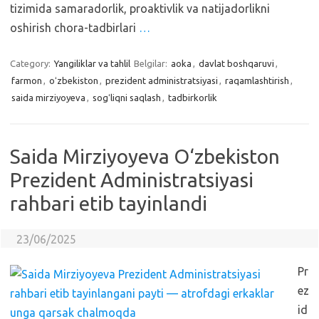
tizimida samaradorlik, proaktivlik va natijadorlikni
oshirish chora-tadbirlari
…
Category:
Yangiliklar va tahlil
Belgilar:
aoka
,
davlat boshqaruvi
,
farmon
,
oʻzbekiston
,
prezident administratsiyasi
,
raqamlashtirish
,
saida mirziyoyeva
,
sogʻliqni saqlash
,
tadbirkorlik
Saida Mirziyoyeva O‘zbekiston
Prezident Administratsiyasi
rahbari etib tayinlandi
23/06/2025
Pr
ez
id