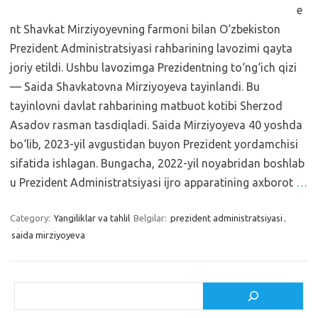
e
nt Shavkat Mirziyoyevning farmoni bilan O‘zbekiston
Prezident Administratsiyasi rahbarining lavozimi qayta
joriy etildi. Ushbu lavozimga Prezidentning to‘ng‘ich qizi
— Saida Shavkatovna Mirziyoyeva tayinlandi. Bu
tayinlovni davlat rahbarining matbuot kotibi Sherzod
Asadov rasman tasdiqladi. Saida Mirziyoyeva 40 yoshda
bo‘lib, 2023-yil avgustidan buyon Prezident yordamchisi
sifatida ishlagan. Bungacha, 2022-yil noyabridan boshlab
u Prezident Administratsiyasi ijro apparatining axborot
…
Category:
Yangiliklar va tahlil
Belgilar:
prezident administratsiyasi
,
saida mirziyoyeva
Izlash