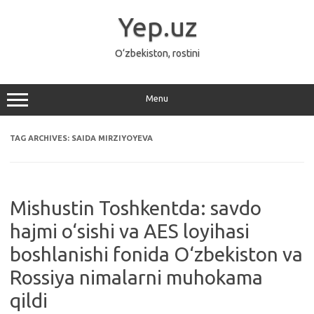
Skip
to
Yep.uz
content
O‘zbekiston, rostini
Menu
TAG ARCHIVES:
SAIDA MIRZIYOYEVA
Mishustin Toshkentda: savdo
hajmi o‘sishi va AES loyihasi
boshlanishi fonida O‘zbekiston va
Rossiya nimalarni muhokama
qildi