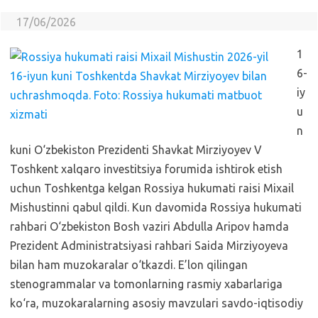
17/06/2026
1
6-
iy
u
n
kuni O‘zbekiston Prezidenti Shavkat Mirziyoyev V
Toshkent xalqaro investitsiya forumida ishtirok etish
uchun Toshkentga kelgan Rossiya hukumati raisi Mixail
Mishustinni qabul qildi. Kun davomida Rossiya hukumati
rahbari O‘zbekiston Bosh vaziri Abdulla Aripov hamda
Prezident Administratsiyasi rahbari Saida Mirziyoyeva
bilan ham muzokaralar o‘tkazdi. E’lon qilingan
stenogrammalar va tomonlarning rasmiy xabarlariga
ko‘ra, muzokaralarning asosiy mavzulari savdo-iqtisodiy