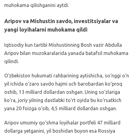
muhokama qilishganini aytdi.
Aripov va Mishustin savdo, investitsiyalar va
yangi loyihalarni muhokama qildi
Iqtisodiy kun tartibi Mishustinning Bosh vazir Abdulla
Aripov bilan muzokaralarida yanada batafsil muhokama
qilindi.
O‘zbekiston hukumati rahbarining aytishicha, so‘nggi o‘n
yil ichida o‘zaro savdo hajmi uch barobardan ko‘proq
oshib, 13 milliard dollardan oshgan. Uning so‘zlariga
ko‘ra, joriy yilning dastlabki to‘rt oyida bu ko‘rsatkich
yana 20 foizga o‘sib, 4,5 milliard dollardan oshgan.
Aripov umumiy qo‘shma loyihalar portfeli 47 milliard
dollarga yetganini, yil boshidan buyon esa Rossiya