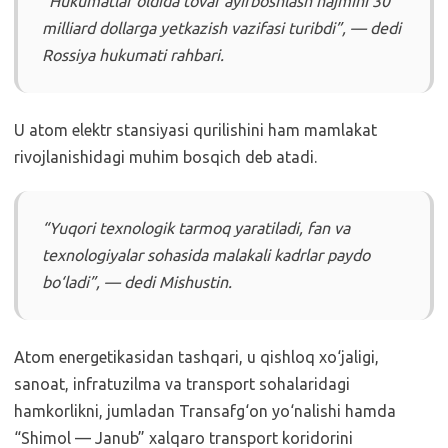
“Hukumatlar oldida tovar ayirboshlash hajmini 30
milliard dollarga yetkazish vazifasi turibdi”, — dedi
Rossiya hukumati rahbari.
U atom elektr stansiyasi qurilishini ham mamlakat
rivojlanishidagi muhim bosqich deb atadi.
“Yuqori texnologik tarmoq yaratiladi, fan va
texnologiyalar sohasida malakali kadrlar paydo
bo‘ladi”, — dedi Mishustin.
Atom energetikasidan tashqari, u qishloq xo‘jaligi,
sanoat, infratuzilma va transport sohalaridagi
hamkorlikni, jumladan Transafg‘on yo‘nalishi hamda
“Shimol — Janub” xalqaro transport koridorini