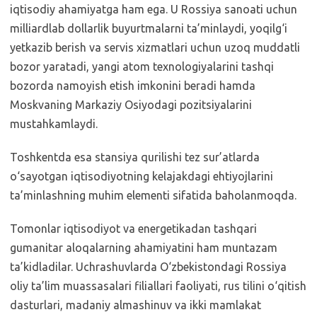
iqtisodiy ahamiyatga ham ega. U Rossiya sanoati uchun
milliardlab dollarlik buyurtmalarni ta’minlaydi, yoqilg‘i
yetkazib berish va servis xizmatlari uchun uzoq muddatli
bozor yaratadi, yangi atom texnologiyalarini tashqi
bozorda namoyish etish imkonini beradi hamda
Moskvaning Markaziy Osiyodagi pozitsiyalarini
mustahkamlaydi.
Toshkentda esa stansiya qurilishi tez sur’atlarda
o‘sayotgan iqtisodiyotning kelajakdagi ehtiyojlarini
ta’minlashning muhim elementi sifatida baholanmoqda.
Tomonlar iqtisodiyot va energetikadan tashqari
gumanitar aloqalarning ahamiyatini ham muntazam
ta’kidladilar. Uchrashuvlarda O‘zbekistondagi Rossiya
oliy ta’lim muassasalari filiallari faoliyati, rus tilini o‘qitish
dasturlari, madaniy almashinuv va ikki mamlakat