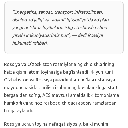
“Energetika, sanoat, transport infratuzilmasi,
qishloq xo‘jaligi va raqamli iqtisodiyotda ko‘plab
yangi qo‘shma loyihalarni ishga tushirish uchun
yaxshi imkoniyatlarimiz bor”, — dedi Rossiya
hukumati rahbari.
Rossiya va O‘zbekiston rasmiylarining chiqishlarining
katta qismi atom loyihasiga bag‘ishlandi. 4-iyun kuni
O‘zbekiston va Rossiya prezidentlari bo‘lajak stansiya
maydonchasida qurilish ishlarining boshlanishiga start
berganidan so‘ng, AES mavzusi amalda ikki tomonlama
hamkorlikning hozirgi bosqichidagi asosiy ramzlardan
biriga aylandi.
Rossiya uchun loyiha nafaqat siyosiy, balki muhim