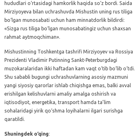
hududlari o‘rtasidagi hamkorlik haqida so‘z bordi. Saida
Mirziyoyeva bilan uchrashuvda Mishustin uning rus tiliga
bo‘lgan munosabati uchun ham minnatdorlik bildirdi:
«Sizga rus tiliga bo‘lgan munosabatingiz uchun shaxsan
rahmat aytmoqchiman».
Mishustinning Toshkentga tashrifi Mirziyoyev va Rossiya
Prezidenti Vladimir Putinning Sankt-Peterburgdagi
muzokaralaridan ikki haftadan kam vaqt o‘tib bo‘lib o‘tdi.
Shu sababli bugungi uchrashuvlarning asosiy mazmuni
yangi siyosiy qarorlar ishlab chiqishga emas, balki avval
erishilgan kelishuvlarni amaliy amalga oshirish va
iqtisodiyot, energetika, transport hamda ta’lim
sohalaridagi yirik qo‘shma loyihalarni ilgari surishga
qaratildi.
Shuningdek o‘qing
: