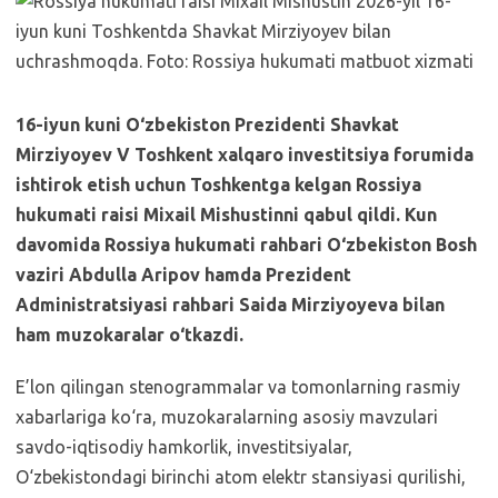
16-iyun kuni O‘zbekiston Prezidenti Shavkat
Mirziyoyev V Toshkent xalqaro investitsiya forumida
ishtirok etish uchun Toshkentga kelgan Rossiya
hukumati raisi Mixail Mishustinni qabul qildi. Kun
davomida Rossiya hukumati rahbari O‘zbekiston Bosh
vaziri Abdulla Aripov hamda Prezident
Administratsiyasi rahbari Saida Mirziyoyeva bilan
ham muzokaralar o‘tkazdi.
E’lon qilingan stenogrammalar va tomonlarning rasmiy
xabarlariga ko‘ra, muzokaralarning asosiy mavzulari
savdo-iqtisodiy hamkorlik, investitsiyalar,
O‘zbekistondagi birinchi atom elektr stansiyasi qurilishi,