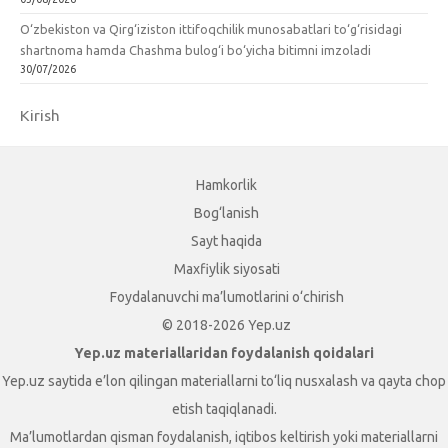
O‘zbekiston va Qirg‘iziston ittifoqchilik munosabatlari to‘g‘risidagi
shartnoma hamda Chashma bulog‘i bo‘yicha bitimni imzoladi
30/07/2026
Kirish
Hamkorlik
Bog‘lanish
Sayt haqida
Maxfiylik siyosati
Foydalanuvchi ma’lumotlarini o‘chirish
© 2018-2026 Yep.uz
Yep.uz materiallaridan foydalanish qoidalari
Yep.uz saytida e’lon qilingan materiallarni to‘liq nusxalash va qayta chop
etish taqiqlanadi.
Ma’lumotlardan qisman foydalanish, iqtibos keltirish yoki materiallarni