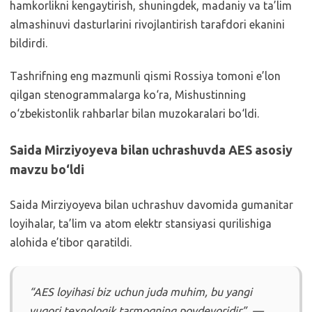
hamkorlikni kengaytirish, shuningdek, madaniy va ta’lim
almashinuvi dasturlarini rivojlantirish tarafdori ekanini
bildirdi.
Tashrifning eng mazmunli qismi Rossiya tomoni e’lon
qilgan stenogrammalarga ko‘ra, Mishustinning
o‘zbekistonlik rahbarlar bilan muzokaralari bo‘ldi.
Saida Mirziyoyeva bilan uchrashuvda AES asosiy
mavzu bo‘ldi
Saida Mirziyoyeva bilan uchrashuv davomida gumanitar
loyihalar, ta’lim va atom elektr stansiyasi qurilishiga
alohida e’tibor qaratildi.
“AES loyihasi biz uchun juda muhim, bu yangi
yuqori texnologik tarmoqning poydevoridir”, —