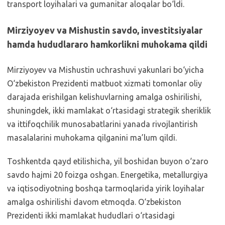
transport loyihalari va gumanitar aloqalar bo‘ldi.
Mirziyoyev va Mishustin savdo, investitsiyalar
hamda hududlararo hamkorlikni muhokama qildi
Mirziyoyev va Mishustin uchrashuvi yakunlari bo‘yicha
O‘zbekiston Prezidenti matbuot xizmati tomonlar oliy
darajada erishilgan kelishuvlarning amalga oshirilishi,
shuningdek, ikki mamlakat o‘rtasidagi strategik sheriklik
va ittifoqchilik munosabatlarini yanada rivojlantirish
masalalarini muhokama qilganini ma’lum qildi.
Toshkentda qayd etilishicha, yil boshidan buyon o‘zaro
savdo hajmi 20 foizga oshgan. Energetika, metallurgiya
va iqtisodiyotning boshqa tarmoqlarida yirik loyihalar
amalga oshirilishi davom etmoqda. O‘zbekiston
Prezidenti ikki mamlakat hududlari o‘rtasidagi