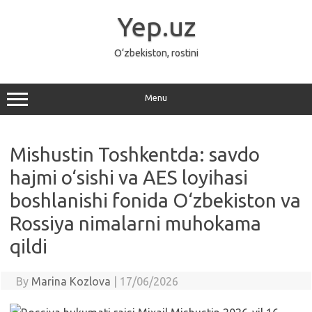
Skip
to
Yep.uz
content
O‘zbekiston, rostini
Menu
Mishustin Toshkentda: savdo
hajmi o‘sishi va AES loyihasi
boshlanishi fonida O‘zbekiston va
Rossiya nimalarni muhokama
qildi
By
Marina Kozlova
|
17/06/2026