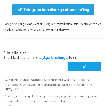
r
k
a
S
Telegram kanalimizga obuna bo‘ling
a
l
c
h
m
a
e
a
Category:
Yangiliklar va tahlil
Belgilar:
mixail mishustin
,
o'zbekiston va
s
b
r
rossiya
,
saida mirziyoyeva
,
shavkat mirziyoyev
s
o
e
n
o
i
k
Fikr bildirish
k
Sharhlash uchun siz
saytga kirishingiz
lozim.
i
Izlash
Gaz qazib olish kamaymoqda, elektr energiyasi ishlab chiqarish
o‘smoqda: O‘zbekiston energetikasida nimalar sodir bo‘lmoqda?
08/08/2026
Aviatsiya kerosiniga talabning o‘sishi va yangi qidiruv texnologiyalari:
prezident huzurida nimalar muhokama qilindi
03/08/2026