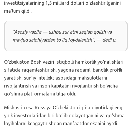
investitsiyalarining 1,5 milliard dollari o‘zlashtirilganini
ma’lum qildi.
“Asosiy vazifa — ushbu sur’atni saqlab qolish va
mavjud salohiyatdan to‘liq foydalanish”, — dedi u.
O‘zbekiston Bosh vaziri istiqbolli hamkorlik yo‘nalishlari
sifatida raqamlashtirish, yagona raqamli bandlik profili
yaratish, sun’iy intellekt asosidagi mahsulotlarni
rivojlantirish va inson kapitalini rivojlantirish bo‘yicha
qo‘shma platformalarni tilga oldi.
Mishustin esa Rossiya O‘zbekiston iqtisodiyotidagi eng
yirik investorlaridan biri bo‘lib qolayotganini va qo‘shma
loyihalarni kengaytirishdan manfaatdor ekanini aytdi.