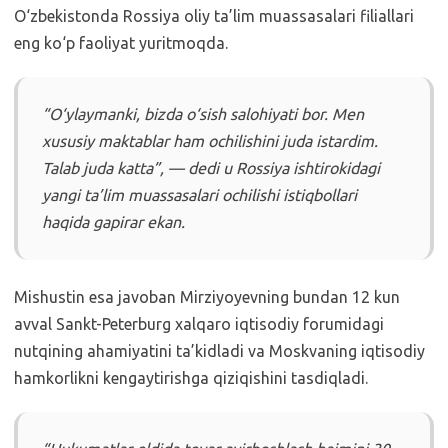
O‘zbekistonda Rossiya oliy ta’lim muassasalari filiallari
eng ko‘p faoliyat yuritmoqda.
“O‘ylaymanki, bizda o‘sish salohiyati bor. Men
xususiy maktablar ham ochilishini juda istardim.
Talab juda katta”, — dedi u Rossiya ishtirokidagi
yangi ta’lim muassasalari ochilishi istiqbollari
haqida gapirar ekan.
Mishustin esa javoban Mirziyoyevning bundan 12 kun
avval Sankt-Peterburg xalqaro iqtisodiy forumidagi
nutqining ahamiyatini ta’kidladi va Moskvaning iqtisodiy
hamkorlikni kengaytirishga qiziqishini tasdiqladi.