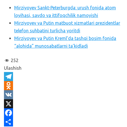
Mirziyoyev Sankt-Peterburgda: urush fonida atom
loyihasi, savdo va ittifoqchilik namoyishi
Mirziyoyev va Putin matbuot xizmatlari prezidentlar
telefon suhbatini turlicha yoritdi
Mirziyoyev va Putin Kreml’da tashqi bosim fonida
“alohida” munosabatlarni ta’kidladi
252
Ulashish
T
e
O
l
d
V
e
n
K
X
g
o
F