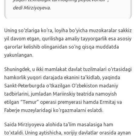
dedi Mirziyoyeva.
Uning so‘zlariga ko‘ra, loyiha bo‘yicha muzokaralar sakkiz
yil davom etgan, qurilishga amaliy tayyorgarlik esa asosiy
qarorlar kelishib olinganidan so‘ng qisqa muddatda
yakunlangan.
Shuningdek, u ikki mamlakat davlat tuzilmalari o‘rtasidagi
hamkorlik yuqori darajada ekanini ta’kidlab, yaqinda
Sankt-Peterburgda o‘tkazilgan O‘zbekiston madaniy
tadbirlarini, jumladan Mariinskiy teatrida namoyish
etilgan “Temur” operasi premyerasi hamda Ermitaj va
Faberje muzeylaridagi ko‘rgazmalarni eslatdi.
Saida Mirziyoyeva alohida ta’lim masalasiga ham
to‘xtaldi. Uning aytishicha, xorijiy davlatlar orasida aynan