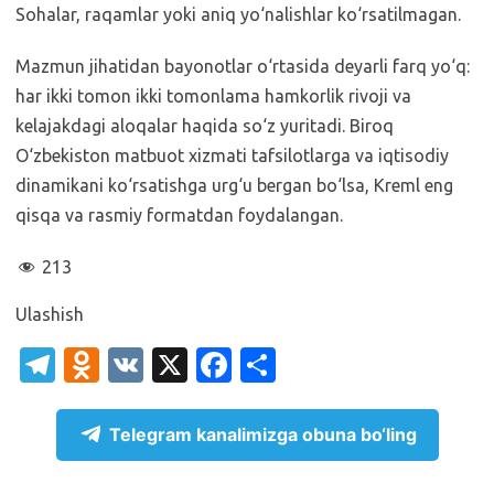
Sohalar, raqamlar yoki aniq yo‘nalishlar ko‘rsatilmagan.
Mazmun jihatidan bayonotlar o‘rtasida deyarli farq yo‘q:
har ikki tomon ikki tomonlama hamkorlik rivoji va
kelajakdagi aloqalar haqida so‘z yuritadi. Biroq
O‘zbekiston matbuot xizmati tafsilotlarga va iqtisodiy
dinamikani ko‘rsatishga urg‘u bergan bo‘lsa, Kreml eng
qisqa va rasmiy formatdan foydalangan.
213
Ulashish
T
O
V
X
Fa
S
el
d
K
c
h
e
n
e
ar
Telegram kanalimizga obuna bo‘ling
gr
o
b
e