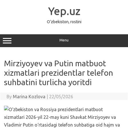
Skip
to
Yep.uz
content
O‘zbekiston, rostini
Menu
Mirziyoyev va Putin matbuot
xizmatlari prezidentlar telefon
suhbatini turlicha yoritdi
By
Marina Kozlova
|
22/05/2026