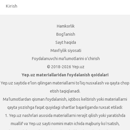
Kirish
Hamkorlik
Bog‘lanish
Sayt haqida
Maxfiylik siyosati
Foydalanuvchi ma’lumotlarini o‘chirish
© 2018-2026 Yep.uz
Yep.uz materiallaridan foydalanish qoidalari
Yep.uz saytida e’lon qilingan materiallarni to‘liq nusxalash va qayta chop
etish taqiqlanadi.
Ma’lumotlardan qisman foydalanish, iqtibos keltirish yoki materiallarni
qayta yozishga faqat quyidagi shartlar bajarilganda ruxsat etiladi:
1. Yep.uz nashrlari asosida materiallarni reraýt qilish yoki yaratishda
muallif va Yep.uz sayti nomini matn ichida majburiy ko‘rsatish,