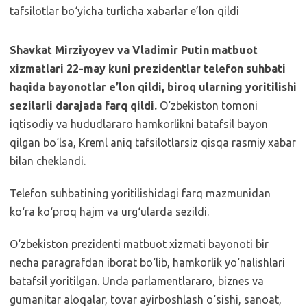
Shavkat Mirziyoyev va Vladimir Putin matbuot
xizmatlari 22-may kuni prezidentlar telefon suhbati
haqida bayonotlar e’lon qildi, biroq ularning yoritilishi
sezilarli darajada farq qildi.
O‘zbekiston tomoni
iqtisodiy va hududlararo hamkorlikni batafsil bayon
qilgan bo‘lsa, Kreml aniq tafsilotlarsiz qisqa rasmiy xabar
bilan cheklandi.
Telefon suhbatining yoritilishidagi farq mazmunidan
ko‘ra ko‘proq hajm va urg‘ularda sezildi.
O‘zbekiston prezidenti matbuot xizmati bayonoti bir
necha paragrafdan iborat bo‘lib, hamkorlik yo‘nalishlari
batafsil yoritilgan. Unda parlamentlararo, biznes va
gumanitar aloqalar, tovar ayirboshlash o‘sishi, sanoat,