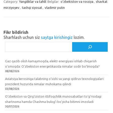
a
kl
o
Category:
Yangiliklar va tahlil
Belgilar:
o'zbekiston va rossiya
,
shavkat
mirziyoyev
,
tashqi siyosat
,
vladimir putin
m
as
o
sn
k
ik
Fikr bildirish
i
Sharhlash uchun siz
saytga kirishingiz
lozim.
Izlash
Gaz qazib olish kamaymoqda, elektr energiyasi ishlab chiqarish
o‘smoqda: O‘zbekiston energetikasida nimalar sodir bo‘lmoqda?
08/08/2026
Aviatsiya kerosiniga talabning o‘sishi va yangi qidiruv texnologiyalari:
prezident huzurida nimalar muhokama qilindi
03/08/2026
O‘zbekiston va Qirg‘iziston ittifoqchilik munosabatlari to‘g‘risidagi
shartnoma hamda Chashma bulog‘i bo‘yicha bitimni imzoladi
30/07/2026