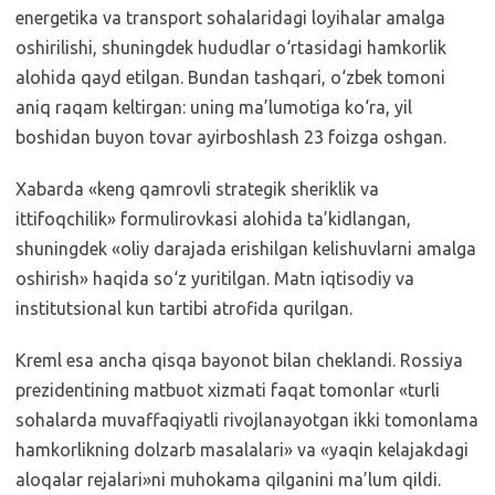
energetika va transport sohalaridagi loyihalar amalga
oshirilishi, shuningdek hududlar o‘rtasidagi hamkorlik
alohida qayd etilgan. Bundan tashqari, o‘zbek tomoni
aniq raqam keltirgan: uning ma’lumotiga ko‘ra, yil
boshidan buyon tovar ayirboshlash 23 foizga oshgan.
Xabarda «keng qamrovli strategik sheriklik va
ittifoqchilik» formulirovkasi alohida ta’kidlangan,
shuningdek «oliy darajada erishilgan kelishuvlarni amalga
oshirish» haqida so‘z yuritilgan. Matn iqtisodiy va
institutsional kun tartibi atrofida qurilgan.
Kreml esa ancha qisqa bayonot bilan cheklandi. Rossiya
prezidentining matbuot xizmati faqat tomonlar «turli
sohalarda muvaffaqiyatli rivojlanayotgan ikki tomonlama
hamkorlikning dolzarb masalalari» va «yaqin kelajakdagi
aloqalar rejalari»ni muhokama qilganini ma’lum qildi.