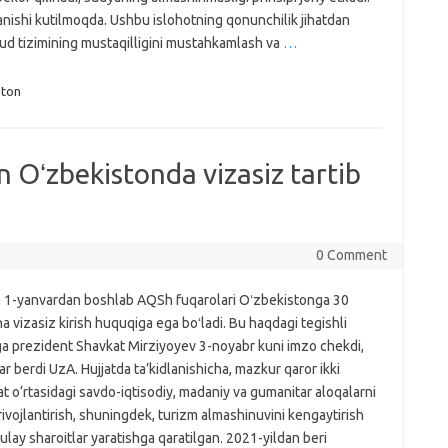
ishi kutilmoqda. Ushbu islohotning qonunchilik jihatdan
 sud tizimining mustaqilligini mustahkamlash va
…
ston
 Oʻzbekistonda vizasiz tartib
0 Comment
l 1-yanvardan boshlab AQSh fuqarolari Oʻzbekistonga 30
 vizasiz kirish huquqiga ega boʻladi. Bu haqdagi tegishli
a prezident Shavkat Mirziyoyev 3-noyabr kuni imzo chekdi,
r berdi UzA. Hujjatda ta’kidlanishicha, mazkur qaror ikki
 o‘rtasidagi savdo-iqtisodiy, madaniy va gumanitar aloqalarni
ivojlantirish, shuningdek, turizm almashinuvini kengaytirish
lay sharoitlar yaratishga qaratilgan. 2021-yildan beri