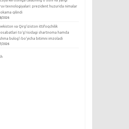
tsiya kerosiniga talabning o‘sishi va yangi
ruv texnologiyalari: prezident huzurida nimalar
okama qilindi
8/2026
ekiston va Qirg‘iziston ittifoqchilik
osabatlari to‘g‘risidagi shartnoma hamda
hma bulog‘i bo‘yicha bitimni imzoladi
7/2026
sh