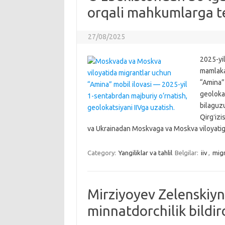
orqali mahkumlarga te
27/08/2025
2025-yi
mamlaka
“Amina” 
geolokat
bilaguzu
Qirgʻiz
va Ukrainadan Moskvaga va Moskva viloyatiga
Category:
Yangiliklar va tahlil
Belgilar:
iiv
,
migr
Mirziyoyev Zelenskiyni
minnatdorchilik bildir