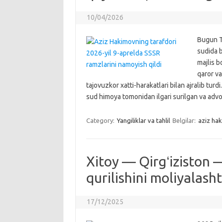
10/04/2026
Bugun T
sudida 
majlis b
qaror va
tajovuzkor xatti-harakatlari bilan ajralib turd
sud himoya tomonidan ilgari surilgan va ad
Category:
Yangiliklar va tahlil
Belgilar:
aziz ha
Xitoy — Qirgʻiziston —
qurilishini moliyalash
17/12/2025