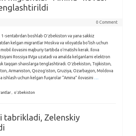
nglashtirildi
0 Comment
l 1-sentabrdan boshlab Oʻzbekiston va yana sakkiz
tdan kelgan migrantlar Moskva va viloyatda bo‘lish uchun
mobil ilovasini majburiy tartibda o‘rnatishi kerak. Ilova
siyani Rossiya IIVga uzatadi va amalda kelganlarni elektron
k taqqan shaxslarga tenglashtiradi. Oʻzbekiston, Tojikiston,
iston, Armaniston, Qozogʻiston, Gruziya, Ozarbayjon, Moldova
 ishlash uchun kelgan fuqarolar “Amina” ilovasini
…
antlar
,
oʻzbekiston
 tabrikladi, Zelenskiy
di