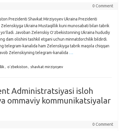
0 Comment
ston Prezidenti Shavkat Mirziyoyev Ukraina Prezidenti
 Zelenskiyga Ukrainа Mustaqillik kuni munosabati bilan tabrik
 yoʻlladi. Javoban Zelenskiy Oʻzbekistonning Ukrainа hududiy
ning dam olishini tashkil etgani uchun minnatdorchilik bildirdi.
ing telegram-kanalida ham Zelenskiyga tabrik maqola chiqqan
 javob Zelenskiyning telegram-kanalida
…
lik
,
oʻzbekiston
,
shavkat mirziyoyev
nt Administratsiyasi isloh
va ommaviy kommunikatsiyalar
0 Comment