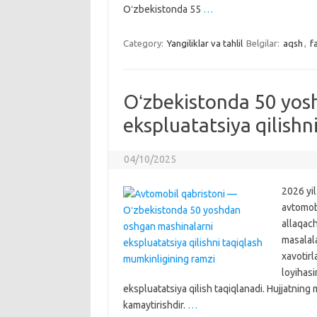
Oʻzbekistonda 55
…
Category:
Yangiliklar va tahlil
Belgilar:
aqsh
,
f
Oʻzbekistonda 50 yos
ekspluatatsiya qilishn
04/10/2025
2026 yi
avtomobi
allaqach
masalala
xavotir
loyihasi
ekspluatatsiya qilish taqiqlanadi. Hujjatning m
kamaytirishdir.
…