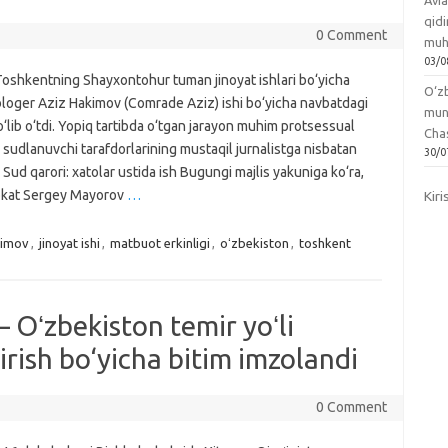
Avia
qidi
0 Comment
muh
03/0
oshkentning Shayxontohur tuman jinoyat ishlari bo‘yicha
O‘zb
bloger Aziz Hakimov (Comrade Aziz) ishi bo‘yicha navbatdagi
mun
o‘lib o‘tdi. Yopiq tartibda o‘tgan jarayon muhim protsessual
Chas
 sudlanuvchi tarafdorlarining mustaqil jurnalistga nisbatan
30/0
i. Sud qarori: xatolar ustida ish Bugungi majlis yakuniga ko‘ra,
vokat Sergey Mayorov
…
Kiri
kimov
,
jinoyat ishi
,
matbuot erkinligi
,
oʻzbekiston
,
toshkent
 Oʻzbekiston temir yoʻli
tirish bo‘yicha bitim imzolandi
0 Comment