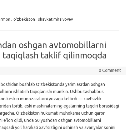
armon
,
oʻzbekiston
,
shavkat mirziyoyev
hdan oshgan avtomobillarni
i taqiqlash taklif qilinmoqda
0 Comment
l boshidan boshlab Oʻzbekistonda yarim asrdan oshgan
llarni ishlatish taqiqlanishi mumkin. Ushbu tashabbus
on keskin munozaralarni yuzaga keltirdi — xavfsizlik
ridan tortib, eski mashinalarning egalarining taqdiri borasidagi
largacha. Oʻzbekiston hukumati muhokama uchun qaror
ni e’lon qildi, unda 50 yoshdan oshgan avtomobillarni
aqsadi yoʻl harakati xavfsizligini oshirish va avariyalar sonini