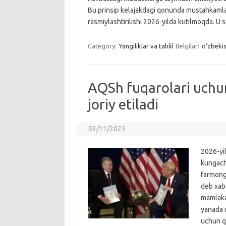
Bu prinsip kelajakdagi qonunda mustahkamlan
rasmiylashtirilishi 2026-yilda kutilmoqda. U
Category:
Yangiliklar va tahlil
Belgilar:
oʻzbeki
AQSh fuqarolari uchun
joriy etiladi
03/11/2025
2026-yi
kungacha
farmong
deb xaba
mamlakat
yanada r
uchun qu