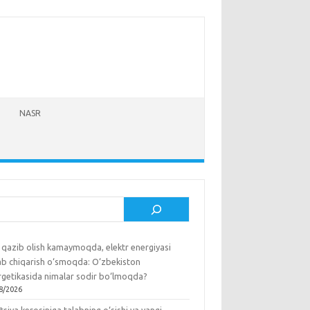
NASR
sh
 qazib olish kamaymoqda, elektr energiyasi
lab chiqarish o‘smoqda: O‘zbekiston
rgetikasida nimalar sodir bo‘lmoqda?
8/2026