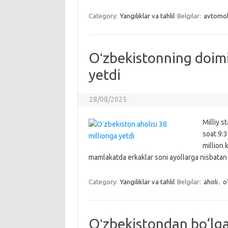
Category:
Yangiliklar va tahlil
Belgilar:
avtomob
Oʻzbekistonning doimiy
yetdi
28/08/2025
Milliy s
soat 9:3
million 
mamlakatda erkaklar soni ayollarga nisbatan
Category:
Yangiliklar va tahlil
Belgilar:
aholi
,
o
Oʻzbekistondan bo‘lga