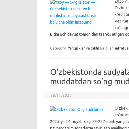
2025 yil
Oʻzbekis
kredit b
Vazirlar
xoʻjalig
Bitim uch davlat tomonidan tashkil etilgan 
Category:
Yangiliklar va tahlil
Belgilar:
infratuz
O‘zbekistonda sudyalar
muddatdan so‘ng mudd
28/11/2025
O‘zbekis
so‘ng m
2025-yil 24-noyabrdagi PF-227-sonli yangi far
navbatdagi muddatlarga tayinlash amaliyoti be