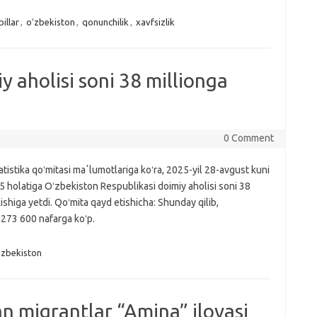
illar
,
oʻzbekiston
,
qonunchilik
,
xavfsizlik
 aholisi soni 38 millionga
0 Comment
tatistika qoʻmitasi maʼlumotlariga koʻra, 2025-yil 28-avgust kuni
5 holatiga Oʻzbekiston Respublikasi doimiy aholisi soni 38
kishiga yetdi. Qoʻmita qayd etishicha: Shunday qilib,
 273 600 nafarga koʻp.
ʻzbekiston
n migrantlar “Amina” ilovasi