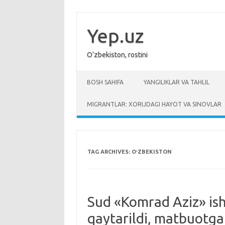
Skip
to
content
Yep.uz
O‘zbekiston, rostini
BOSH SAHIFA
YANGILIKLAR VA TAHLIL
MIGRANTLAR: XORIJDAGI HAYOT VA SINOVLAR
TAG ARCHIVES:
OʻZBEKISTON
Sud «Komrad Aziz» ish
qaytarildi, matbuotga