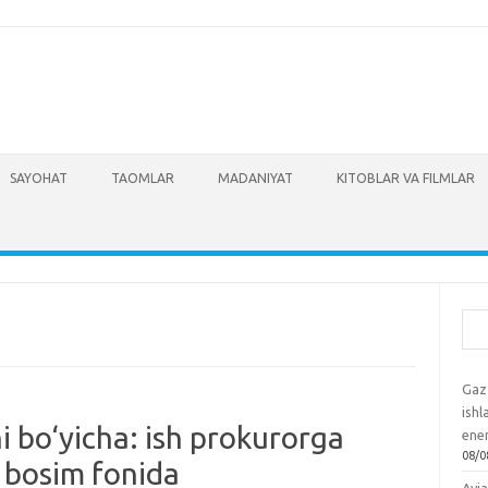
SAYOHAT
TAOMLAR
MADANIYAT
KITOBLAR VA FILMLAR
Izla
Gaz
ish
i bo‘yicha: ish prokurorga
ene
08/0
 bosim fonida