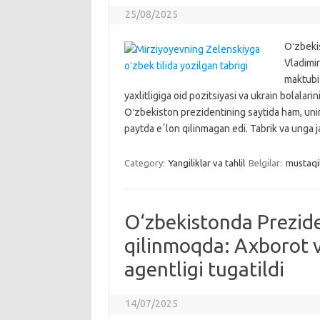
25/08/2025
Oʻzbeki
Vladimir
maktubi
yaxlitligiga oid pozitsiyasi va ukrain bolalari
Oʻzbekiston prezidentining saytida ham, un
paytda eʼlon qilinmagan edi. Tabrik va unga
Category:
Yangiliklar va tahlil
Belgilar:
mustaqil
O‘zbekistonda Prezide
qilinmoqda: Axborot 
agentligi tugatildi
14/07/2025