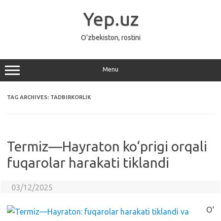
Skip
to
Yep.uz
content
O‘zbekiston, rostini
Menu
TAG ARCHIVES:
TADBIRKORLIK
Termiz—Hayraton ko‘prigi orqali
fuqarolar harakati tiklandi
03/12/2025
O‘