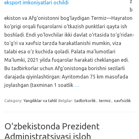
z
b
ekiston va Afg‘onistonni bog‘laydigan Termiz—Hayraton
ko‘prigi orqali fuqarolarni o‘tkazish punktlari qayta ish
boshladi. Endi yo‘lovchilar ikki davlat o‘rtasida to‘g‘ridan-
to‘g‘ri va xavfsiz tarzda harakatlanishi mumkin, viza
talabi esa o‘z kuchida qoladi. Palata ma’lumotlari
Ma’lumki, 2021 yilda fuqarolar harakati cheklangan edi.
Bu tadbirkorlar uchun Afg‘onistonga borishni sezilarli
darajada qiyinlashtirgan: Ayritomdan 75 km masofada
joylashgan (taxminan 1 soatlik
…
Category:
Yangiliklar va tahlil
Belgilar:
tadbirkorlik
,
termiz
,
xavfsizlik
O‘zbekistonda Prezident
Administratsiyasi isloh