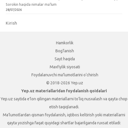
Sorokin haqida nimalar ma’lum
28/07/2026
Kirish
Hamkorlik
Bog‘lanish
Sayt haqida
Maxfiylik siyosati
Foydalanuvchi ma’lumotlarini o‘chirish
© 2018-2026 Yep.uz
Yep.uz materiallaridan foydalanish qoidalari
Yep.uz saytida e’lon qilingan materiallarni to‘liq nusxalash va qayta chop
etish taqiqlanadi.
Ma’lumotlardan qisman foydalanish, iqtibos keltirish yoki materiallarni
qayta yozishga faqat quyidagi shartlar bajarilganda ruxsat etiladi: