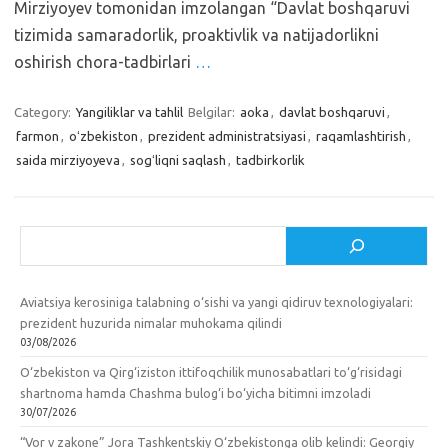
Mirziyoyev tomonidan imzolangan “Davlat boshqaruvi
tizimida samaradorlik, proaktivlik va natijadorlikni
oshirish chora-tadbirlari
…
Category:
Yangiliklar va tahlil
Belgilar:
aoka
,
davlat boshqaruvi
,
farmon
,
oʻzbekiston
,
prezident administratsiyasi
,
raqamlashtirish
,
saida mirziyoyeva
,
sogʻliqni saqlash
,
tadbirkorlik
Izlash
Aviatsiya kerosiniga talabning o‘sishi va yangi qidiruv texnologiyalari:
prezident huzurida nimalar muhokama qilindi
03/08/2026
O‘zbekiston va Qirg‘iziston ittifoqchilik munosabatlari to‘g‘risidagi
shartnoma hamda Chashma bulog‘i bo‘yicha bitimni imzoladi
30/07/2026
“Vor v zakone” Jora Tashkentskiy O‘zbekistonga olib kelindi: Georgiy