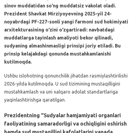
sinov muddatidan so‘ng muddatsiz vakolat oladi.
Prezident Shavkat Mirziyoyevning 2025-yil 24-
noyabrdagi PF-227-sonli yangi farmoni sud hokimiyati
arxitekturasining o‘zini o‘zgartiradi: navbatdagi
muddatlarga tayinlash amaliyoti bekor qilinadi,
sudyaning almashinmasligi prinsipi joriy etiladi. Bu
prinsip kelajakdagi qonunda mustahkamlanishi
kutilmoqda.
Ushbu islohotning qonunchilik jihatdan rasmiylashtirilishi
2026-yilda kutilmoqda. U sud tizimining mustaqilligini
mustahkamlash va uni xalqaro adolat standartlariga
yaqinlashtirishga qaratilgan.
Prezidentning “Sudyalar hamjamiyati organlari
faoliyatining samaradorligi va ochiqligini oshirish
hamda sud mustaqilligi kafolatlarini yanada