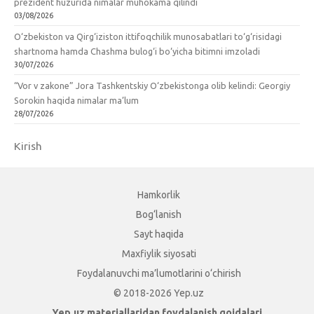
prezident huzurida nimalar muhokama qilindi
03/08/2026
O‘zbekiston va Qirg‘iziston ittifoqchilik munosabatlari to‘g‘risidagi
shartnoma hamda Chashma bulog‘i bo‘yicha bitimni imzoladi
30/07/2026
“Vor v zakone” Jora Tashkentskiy O‘zbekistonga olib kelindi: Georgiy
Sorokin haqida nimalar ma’lum
28/07/2026
Kirish
Hamkorlik
Bog‘lanish
Sayt haqida
Maxfiylik siyosati
Foydalanuvchi ma’lumotlarini o‘chirish
© 2018-2026 Yep.uz
Yep.uz materiallaridan foydalanish qoidalari