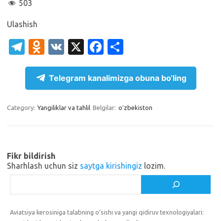
503
Ulashish
T
O
V
X
Fa
S
el
d
K
c
h
e
n
e
ar
Telegram kanalimizga obuna bo‘ling
gr
o
b
e
a
kl
o
Category:
Yangiliklar va tahlil
Belgilar:
oʻzbekiston
m
as
o
sn
k
ik
Fikr bildirish
Sharhlash uchun siz
saytga kirishingiz
lozim.
i
Izlash
Aviatsiya kerosiniga talabning o‘sishi va yangi qidiruv texnologiyalari: