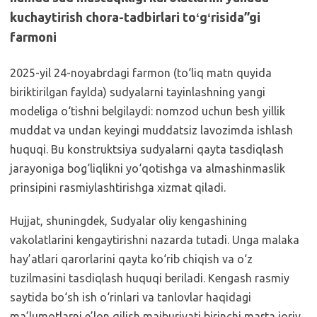
kuchaytirish chora-tadbirlari toʻgʻrisida”gi
farmoni
2025-yil 24-noyabrdagi farmon (to‘liq matn quyida
biriktirilgan faylda) sudyalarni tayinlashning yangi
modeliga o‘tishni belgilaydi: nomzod uchun besh yillik
muddat va undan keyingi muddatsiz lavozimda ishlash
huquqi. Bu konstruktsiya sudyalarni qayta tasdiqlash
jarayoniga bog‘liqlikni yo‘qotishga va almashinmaslik
prinsipini rasmiylashtirishga xizmat qiladi.
Hujjat, shuningdek, Sudyalar oliy kengashining
vakolatlarini kengaytirishni nazarda tutadi. Unga malaka
hay’atlari qarorlarini qayta ko‘rib chiqish va o‘z
tuzilmasini tasdiqlash huquqi beriladi. Kengash rasmiy
saytida bo‘sh ish o‘rinlari va tanlovlar haqidagi
ma’lumotlarni e’lon qilish majburiyati birinchi marta joriy