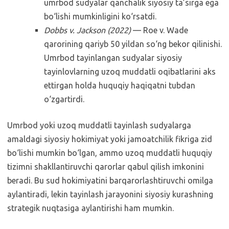
umrbod sudyalar qanchalik siyosiy ta’sirga ega
bo‘lishi mumkinligini ko‘rsatdi.
Dobbs v. Jackson (2022)
— Roe v. Wade
qarorining qariyb 50 yildan so‘ng bekor qilinishi.
Umrbod tayinlangan sudyalar siyosiy
tayinlovlarning uzoq muddatli oqibatlarini aks
ettirgan holda huquqiy haqiqatni tubdan
o‘zgartirdi.
Umrbod yoki uzoq muddatli tayinlash sudyalarga
amaldagi siyosiy hokimiyat yoki jamoatchilik fikriga zid
bo‘lishi mumkin bo‘lgan, ammo uzoq muddatli huquqiy
tizimni shakllantiruvchi qarorlar qabul qilish imkonini
beradi. Bu sud hokimiyatini barqarorlashtiruvchi omilga
aylantiradi, lekin tayinlash jarayonini siyosiy kurashning
strategik nuqtasiga aylantirishi ham mumkin.