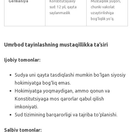
Germaniya
Konstitutsiyaviy
Mustaqillik yuqori,
sud: 12 yil, qayta
chunki vakolat
saylanmaslik
uzaytirilishiga
bog‘liqlik yo‘q.
Umrbod tayinlashning mustaqillikka ta’siri
Ijobiy tomonlar:
Sudya uni qayta tasdiqlashi mumkin bo‘lgan siyosiy
hokimiyatga bog‘liq emas.
Hokimiyatga yoqmaydigan, ammo qonun va
Konstitutsiyaga mos qarorlar qabul qilish
imkoniyati.
Sud tizimining barqarorligi va tajriba to‘planishi.
Salbiy tomonlar: