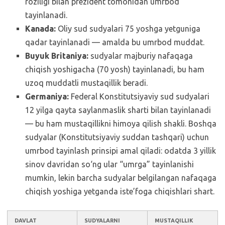
roziligi bilan prezident tomonidan umrbod
tayinlanadi.
Kanada:
Oliy sud sudyalari 75 yoshga yetguniga
qadar tayinlanadi — amalda bu umrbod muddat.
Buyuk Britaniya:
sudyalar majburiy nafaqaga
chiqish yoshigacha (70 yosh) tayinlanadi, bu ham
uzoq muddatli mustaqillik beradi.
Germaniya:
Federal Konstitutsiyaviy sud sudyalari
12 yilga qayta saylanmaslik sharti bilan tayinlanadi
— bu ham mustaqillikni himoya qilish shakli. Boshqa
sudyalar (Konstitutsiyaviy suddan tashqari) uchun
umrbod tayinlash prinsipi amal qiladi: odatda 3 yillik
sinov davridan so‘ng ular “umrga” tayinlanishi
mumkin, lekin barcha sudyalar belgilangan nafaqaga
chiqish yoshiga yetganda iste’foga chiqishlari shart.
DAVLAT
SUDYALARNI
MUSTAQILLIK