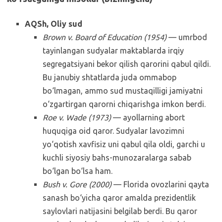
AQSh, Oliy sud
Brown v. Board of Education (1954)
— umrbod
tayinlangan sudyalar maktablarda irqiy
segregatsiyani bekor qilish qarorini qabul qildi.
Bu janubiy shtatlarda juda ommabop
bo‘lmagan, ammo sud mustaqilligi jamiyatni
o‘zgartirgan qarorni chiqarishga imkon berdi.
Roe v. Wade (1973)
— ayollarning abort
huquqiga oid qaror. Sudyalar lavozimni
yo‘qotish xavfisiz uni qabul qila oldi, garchi u
kuchli siyosiy bahs-munozaralarga sabab
bo‘lgan bo‘lsa ham.
Bush v. Gore (2000)
— Florida ovozlarini qayta
sanash bo‘yicha qaror amalda prezidentlik
saylovlari natijasini belgilab berdi. Bu qaror