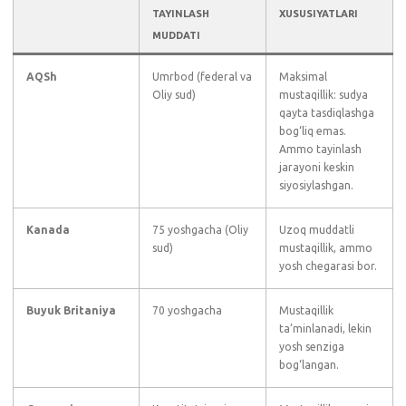
TAYINLASH
XUSUSIYATLARI
MUDDATI
AQSh
Umrbod (federal va
Maksimal
Oliy sud)
mustaqillik: sudya
qayta tasdiqlashga
bog‘liq emas.
Ammo tayinlash
jarayoni keskin
siyosiylashgan.
Kanada
75 yoshgacha (Oliy
Uzoq muddatli
sud)
mustaqillik, ammo
yosh chegarasi bor.
Buyuk Britaniya
70 yoshgacha
Mustaqillik
ta’minlanadi, lekin
yosh senziga
bog‘langan.