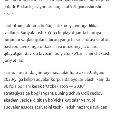
etiladi. Bu kadr jarayonlarining shaffofligini oshirishi
kerak.
Islohotning alohida bo‘lagi intizomiy javobgarlikka
taalluqli. Sudyalar ish ko‘rib chiqilayotganda himoya
huquqini saqlab qoladi, biroq yangi ta’sir chorasi sifatida
pastroq lavozimga o‘tkazish va intizomiy jazo amal
qilayotgan davrda lavozim bo‘yicha ko‘tarilishni cheklash
joriy etiladi.
Farmon matnida ijtimoiy masalalar ham aks ettirilgan.
2030-yilga kelib sudyalar korpusida ayollar ulushi kamida
30 foiz bo‘lishi kerak (“O‘zbekiston — 2030”
strategiyasiga bog‘langan). Buning uchun Odil sudlov
akademiyasida o‘qitish bo‘yicha kvotalar va Ayol
sudyalar assotsiatsiyasini tashkil etish nazarda tutilgan.