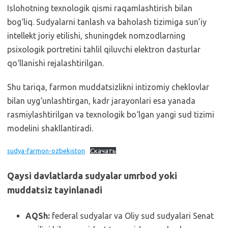
Islohotning texnologik qismi raqamlashtirish bilan
bog‘liq. Sudyalarni tanlash va baholash tizimiga sun’iy
intellekt joriy etilishi, shuningdek nomzodlarning
psixologik portretini tahlil qiluvchi elektron dasturlar
qo‘llanishi rejalashtirilgan.
Shu tariqa, farmon muddatsizlikni intizomiy cheklovlar
bilan uyg‘unlashtirgan, kadr jarayonlari esa yanada
rasmiylashtirilgan va texnologik bo‘lgan yangi sud tizimi
modelini shakllantiradi.
sudya-farmon-ozbekiston
Скачать
Qaysi davlatlarda sudyalar umrbod yoki
muddatsiz tayinlanadi
AQSh:
federal sudyalar va Oliy sud sudyalari Senat