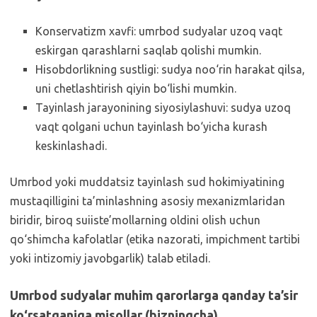
Konservatizm xavfi: umrbod sudyalar uzoq vaqt
eskirgan qarashlarni saqlab qolishi mumkin.
Hisobdorlikning sustligi: sudya noo‘rin harakat qilsa,
uni chetlashtirish qiyin bo‘lishi mumkin.
Tayinlash jarayonining siyosiylashuvi: sudya uzoq
vaqt qolgani uchun tayinlash bo‘yicha kurash
keskinlashadi.
Umrbod yoki muddatsiz tayinlash sud hokimiyatining
mustaqilligini ta’minlashning asosiy mexanizmlaridan
biridir, biroq suiiste’mollarning oldini olish uchun
qo‘shimcha kafolatlar (etika nazorati, impichment tartibi
yoki intizomiy javobgarlik) talab etiladi.
Umrbod sudyalar muhim qarorlarga qanday ta’sir
ko‘rsatganiga misollar (bizningcha)