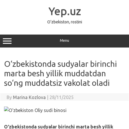
Skip
to
Yep.uz
content
O‘zbekiston, rostini
Menu
O‘zbekistonda sudyalar birinchi
marta besh yillik muddatdan
so‘ng muddatsiz vakolat oladi
By
Marina Kozlova
|
28/11/2025
O‘zbekistonda sudyalar birinchi marta besh yillik