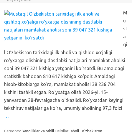
M
u
st
a
qi
l O‘zbekiston tarixidagi ilk aholi va qishloq xo‘jaligi
ro‘yxatga olishining dastlabki natijalari mamlakat aholisi
soni 39 047 321 kishiga yetganini ko‘rsatdi. Bu amaldagi
statistik bahodan 810 617 kishiga ko‘pdir. Amaldagi
hisob-kitoblarga ko‘ra, mamlakat aholisi 38 236 704
kishini tashkil etgan. Ro‘yxatga olish 2026-yil 15-
yanvardan 28-fevralgacha o‘tkazildi. Ro‘yxatdan keyingi
tekshiruv natijalariga ko‘ra, umumiy aholining 97,3 foizi
…
Category:
Yangiliklar va tahlil
Belgilar:
aholi
,
o‘zbekiston