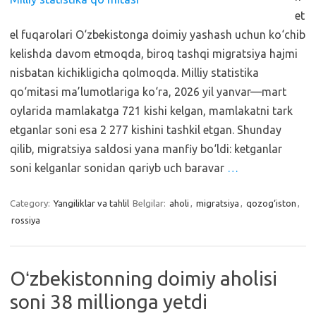
et
el fuqarolari O‘zbekistonga doimiy yashash uchun ko‘chib
kelishda davom etmoqda, biroq tashqi migratsiya hajmi
nisbatan kichikligicha qolmoqda. Milliy statistika
qo‘mitasi ma’lumotlariga ko‘ra, 2026 yil yanvar—mart
oylarida mamlakatga 721 kishi kelgan, mamlakatni tark
etganlar soni esa 2 277 kishini tashkil etgan. Shunday
qilib, migratsiya saldosi yana manfiy bo‘ldi: ketganlar
soni kelganlar sonidan qariyb uch baravar
…
Category:
Yangiliklar va tahlil
Belgilar:
aholi
,
migratsiya
,
qozog‘iston
,
rossiya
Oʻzbekistonning doimiy aholisi
soni 38 millionga yetdi