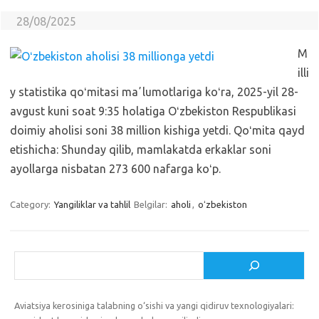
28/08/2025
M
illi
y statistika qoʻmitasi maʼlumotlariga koʻra, 2025-yil 28-
avgust kuni soat 9:35 holatiga Oʻzbekiston Respublikasi
doimiy aholisi soni 38 million kishiga yetdi. Qoʻmita qayd
etishicha: Shunday qilib, mamlakatda erkaklar soni
ayollarga nisbatan 273 600 nafarga koʻp.
Category:
Yangiliklar va tahlil
Belgilar:
aholi
,
oʻzbekiston
Izlash
Aviatsiya kerosiniga talabning o‘sishi va yangi qidiruv texnologiyalari: