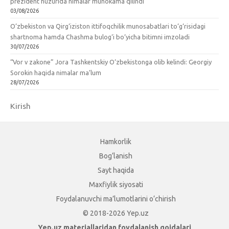
prezident huzurida nimalar muhokama qilindi
03/08/2026
O‘zbekiston va Qirg‘iziston ittifoqchilik munosabatlari to‘g‘risidagi
shartnoma hamda Chashma bulog‘i bo‘yicha bitimni imzoladi
30/07/2026
“Vor v zakone” Jora Tashkentskiy O‘zbekistonga olib kelindi: Georgiy
Sorokin haqida nimalar ma’lum
28/07/2026
Kirish
Hamkorlik
Bog‘lanish
Sayt haqida
Maxfiylik siyosati
Foydalanuvchi ma’lumotlarini o‘chirish
© 2018-2026 Yep.uz
Yep.uz materiallaridan foydalanish qoidalari