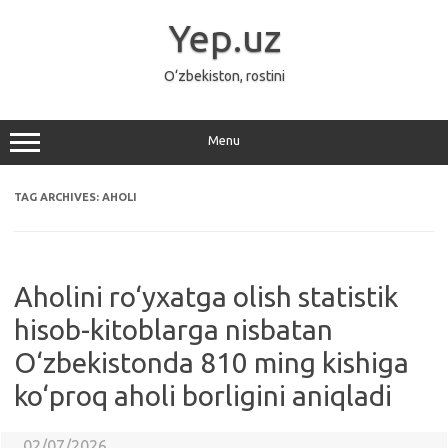
Skip
to
Yep.uz
content
O‘zbekiston, rostini
Menu
TAG ARCHIVES:
AHOLI
Aholini ro‘yxatga olish statistik
hisob-kitoblarga nisbatan
O‘zbekistonda 810 ming kishiga
ko‘proq aholi borligini aniqladi
02/07/2026