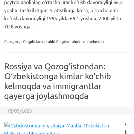
paytda aholining o‘rtacha umr ko‘rish davomiyligi 66,4
yoshni tashkil etgan. Statistikaga ko‘ra, o‘rtacha umr
ko‘rish davomiyligi 1995 yilda 69,1 yoshga, 2000 yilda
70,8 yoshga,
…
Category:
Yangiliklar va tahlil
Belgilar:
aholi
,
o‘zbekiston
Rossiya va Qozog‘istondan:
O‘zbekistonga kimlar ko‘chib
kelmoqda va immigrantlar
qayerga joylashmoqda
18/05/2026
C
h