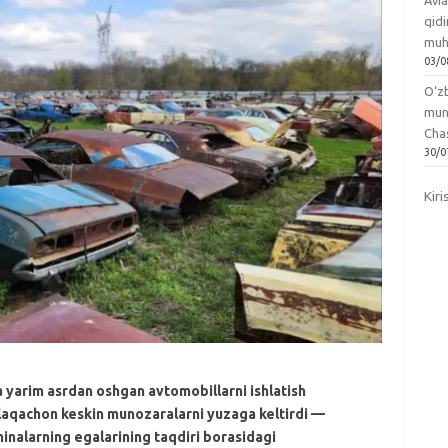
Avia
qidi
muh
03/0
O‘zb
mun
Chas
30/0
Kiri
 yarim asrdan oshgan avtomobillarni ishlatish
laqachon keskin munozaralarni yuzaga keltirdi —
hinalarning egalarining taqdiri borasidagi