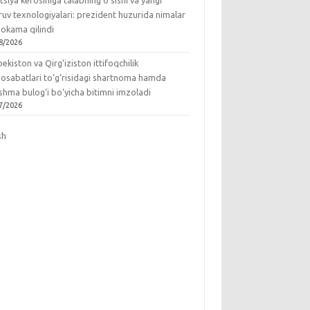
tsiya kerosiniga talabning o‘sishi va yangi
ruv texnologiyalari: prezident huzurida nimalar
okama qilindi
8/2026
ekiston va Qirg‘iziston ittifoqchilik
osabatlari to‘g‘risidagi shartnoma hamda
hma bulog‘i bo‘yicha bitimni imzoladi
7/2026
sh