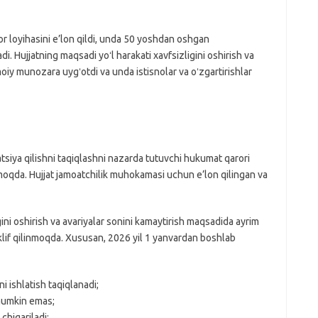
loyihasini e’lon qildi, unda 50 yoshdan oshgan
di. Hujjatning maqsadi yoʻl harakati xavfsizligini oshirish va
imoiy munozara uygʻotdi va unda istisnolar va oʻzgartirishlar
siya qilishni taqiqlashni nazarda tutuvchi hukumat qarori
oqda. Hujjat jamoatchilik muhokamasi uchun e’lon qilingan va
igini oshirish va avariyalar sonini kamaytirish maqsadida ayrim
taklif qilinmoqda. Xususan, 2026 yil 1 yanvardan boshlab
 ishlatish taqiqlanadi;
 mumkin emas;
chiqariladi;