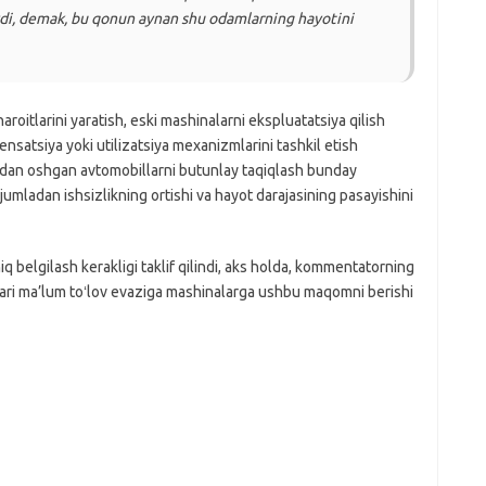
di, demak, bu qonun aynan shu odamlarning hayotini
roitlarini yaratish, eski mashinalarni ekspluatatsiya qilish
nsatsiya yoki utilizatsiya mexanizmlarini tashkil etish
 yoshdan oshgan avtomobillarni butunlay taqiqlash bunday
, jumladan ishsizlikning ortishi va hayot darajasining pasayishini
iq belgilash kerakligi taklif qilindi, aks holda, kommentatorning
orlari ma’lum toʻlov evaziga mashinalarga ushbu maqomni berishi