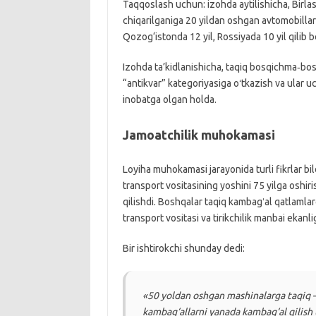
Taqqoslash uchun: izohda aytilishicha, Birla
chiqarilganiga 20 yildan oshgan avtomobillar
Qozog‘istonda 12 yil, Rossiyada 10 yil qilib 
Izohda ta’kidlanishicha, taqiq bosqichma‑bosqi
“antikvar” kategoriyasiga oʻtkazish va ular uc
inobatga olgan holda.
Jamoatchilik muhokamasi
Loyiha muhokamasi jarayonida turli fikrlar bil
transport vositasining yoshini 75 yilga oshiri
qilishdi. Boshqalar taqiq kambagʻal qatlamlarg
transport vositasi va tirikchilik manbai ekanlig
Bir ishtirokchi shunday dedi:
«50 yoldan oshgan mashinalarga taqiq –
kambag‘allarni yanada kambag‘al qilis