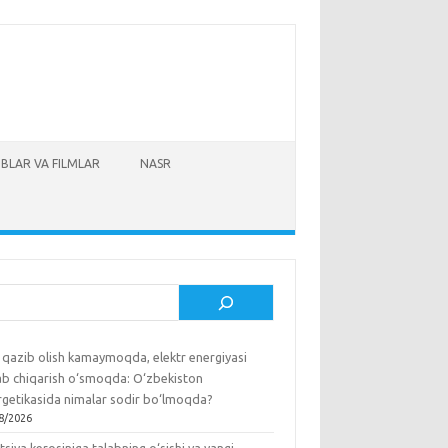
BLAR VA FILMLAR
NASR
sh
 qazib olish kamaymoqda, elektr energiyasi
lab chiqarish o‘smoqda: O‘zbekiston
rgetikasida nimalar sodir bo‘lmoqda?
8/2026