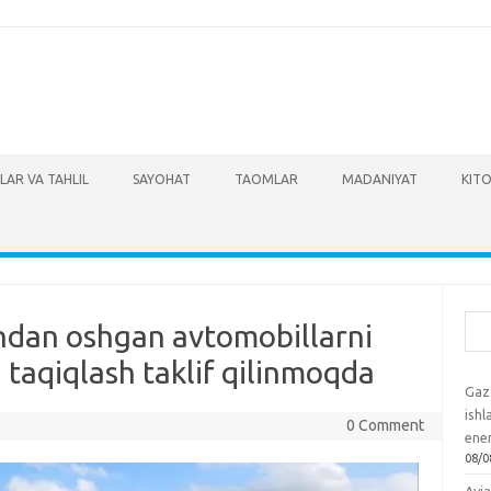
LAR VA TAHLIL
SAYOHAT
TAOMLAR
MADANIYAT
KITO
Izla
hdan oshgan avtomobillarni
i taqiqlash taklif qilinmoqda
Gaz
ish
0 Comment
ene
08/0