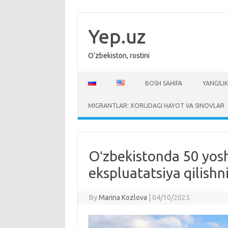
Skip
to
content
Yep.uz
O‘zbekiston, rostini
BOSH SAHIFA
YANGILIK
MIGRANTLAR: XORIJDAGI HAYOT VA SINOVLAR
Oʻzbekistonda 50 yos
ekspluatatsiya qilishn
By
Marina Kozlova
|
04/10/2025