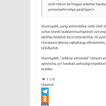
olish imkoni bo‘lmagan odamlar hayday
yomonlashtirishga qaratilgan?»
Shuningdek, yangi avtomobillar sotib olish sha
uchun texnik talablarni kuchaytirish va kompe
takliflari bildirildi. Ba’zi ishtirokchilar 50
choralarsiz ijtimoiy oqibatlarga olib kelishini
ta’kidlashdi.
Shuningdek, “antikvar avtomobil” toifasini an
aytishicha, yoʻl harakati xavfsizligi inspekt
mumkin.
1 210
Ulashish
T