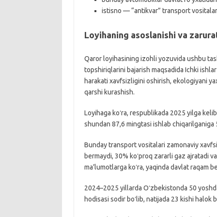
istisno — “antikvar” transport vositalar
Loyihaning asoslanishi va zarura
Qaror loyihasining izohli yozuvida ushbu ta
topshiriqlarini bajarish maqsadida Ichki ishla
harakati xavfsizligini oshirish, ekologiyani y
qarshi kurashish.
Loyihaga koʻra, respublikada 2025 yilga kelib 
shundan 87,6 mingtasi ishlab chiqarilganiga 5
Bunday transport vositalari zamonaviy xavfsiz
bermaydi, 30% koʻproq zararli gaz ajratadi va
ma’lumotlarga koʻra, yaqinda davlat raqam bel
2024–2025 yillarda Oʻzbekistonda 50 yoshdan
hodisasi sodir boʻlib, natijada 23 kishi halok 