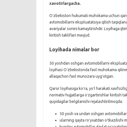
xavotirlargacha.
Oʻzbekiston hukumati muhokama uchun qaror 
avtomobillarni ekspluatatsiya qilish taqiqlana
avariyalar sonini kamaytirishdir. Loyihaga ijt
kiritish takliflari mavjud.
Loyihada nimalar bor
50 yoshdan oshgan avtomobillarni ekspluatat
loyihasi Oʻzbekistonda faol muhokama qilinm
allaqachon faol munozara uygʻotgan.
Qaror loyihasiga koʻra, yoʻl harakati xavfsizl
normativ hujjatlarga oʻzgartirishlar kiritish 
quyidagilar belgilanishi rejalashtirilmoqda:
50 yosh va undan oshgan avtomobillarni
ularning qayta roʻyxatdan oʻtkazilishi
bunday avtomobillar davlat roʻyxatidan 