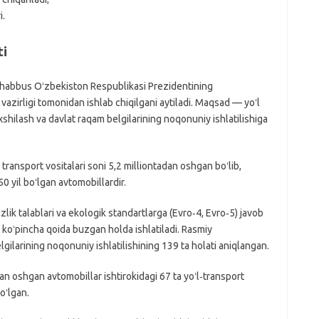
i.
ti
shabbus Oʻzbekiston Respublikasi Prezidentining
r vazirligi tomonidan ishlab chiqilgani aytiladi. Maqsad — yoʻl
axshilash va davlat raqam belgilarining noqonuniy ishlatilishiga
transport vositalari soni 5,2 milliontadan oshgan boʻlib,
0 yil boʻlgan avtomobillardir.
lik talablari va ekologik standartlarga (Evro‑4, Evro‑5) javob
 koʻpincha qoida buzgan holda ishlatiladi. Rasmiy
gilarining noqonuniy ishlatilishining 139 ta holati aniqlangan.
 oshgan avtomobillar ishtirokidagi 67 ta yoʻl‑transport
boʻlgan.