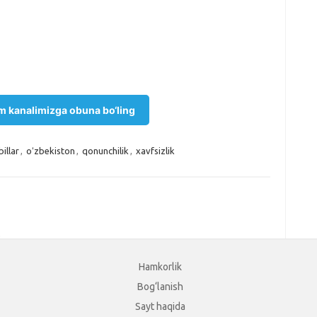
m kanalimizga obuna bo‘ling
illar
,
oʻzbekiston
,
qonunchilik
,
xavfsizlik
.
Hamkorlik
Bog‘lanish
Sayt haqida