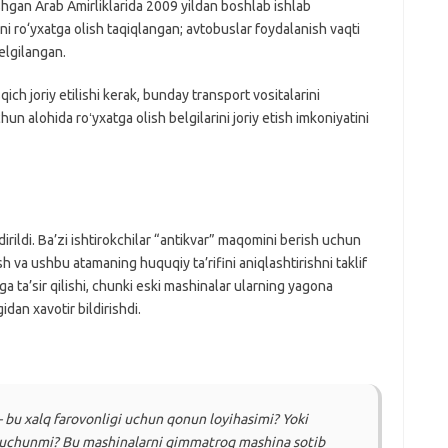
shgan Arab Amirliklarida 2009 yildan boshlab ishlab
ni ro‘yxatga olish taqiqlangan; avtobuslar foydalanish vaqti
belgilangan.
ch joriy etilishi kerak, bunday transport vositalarini
hun alohida roʻyxatga olish belgilarini joriy etish imkoniyatini
dirildi. Ba’zi ishtirokchilar “antikvar” maqomini berish uchun
sh va ushbu atamaning huquqiy ta’rifini aniqlashtirishni taklif
a ta’sir qilishi, chunki eski mashinalar ularning yagona
idan xavotir bildirishdi.
 bu xalq farovonligi uchun qonun loyihasimi? Yoki
h uchunmi? Bu mashinalarni qimmatroq mashina sotib