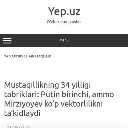
Skip
to
Yep.uz
content
O‘zbekiston, rostini
Menu
TAG ARCHIVES:
MUSTAQILLIK
Mustaqillikning 34 yilligi
tabriklari: Putin birinchi, ammo
Mirziyoyev ko‘p vektorlilikni
ta’kidlaydi
01/09/2025