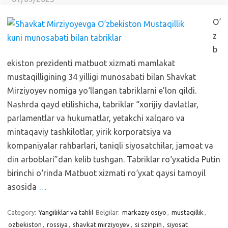
O‘
z
b
ekiston prezidenti matbuot xizmati mamlakat
mustaqilligining 34 yilligi munosabati bilan Shavkat
Mirziyoyev nomiga yo‘llangan tabriklarni e’lon qildi.
Nashrda qayd etilishicha, tabriklar “xorijiy davlatlar,
parlamentlar va hukumatlar, yetakchi xalqaro va
mintaqaviy tashkilotlar, yirik korporatsiya va
kompaniyalar rahbarlari, taniqli siyosatchilar, jamoat va
din arboblari”dan kelib tushgan. Tabriklar ro‘yxatida Putin
birinchi o‘rinda Matbuot xizmati ro‘yxat qaysi tamoyil
asosida
…
Category:
Yangiliklar va tahlil
Belgilar:
markaziy osiyo
,
mustaqillik
,
ozbekiston
,
rossiya
,
shavkat mirziyoyev
,
si szinpin
,
siyosat