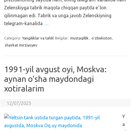
Zelenskiyga tabrik maqola chiqqan paytda eʼlon
qilinmagan edi. Tabrik va unga javob Zelenskiyning
telegram-kanalida
…
Category:
Yangiliklar va tahlil
Belgilar:
mustaqillik
,
oʻzbekiston
,
shavkat mirziyoyev
1991-yil avgust oyi, Moskva:
aynan o‘sha maydondagi
xotiralarim
12/07/2025
Y
a