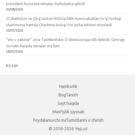
prezident huzurida nimalar muhokama qilindi
03/08/2026
O‘zbekiston va Qirg‘iziston ittifoqchilik munosabatlari to‘g‘risidagi
shartnoma hamda Chashma bulog‘i bo‘yicha bitimni imzoladi
30/07/2026
“Vor v zakone” Jora Tashkentskiy O‘zbekistonga olib kelindi: Georgiy
Sorokin haqida nimalar ma’lum
28/07/2026
Kirish
Hamkorlik
Bog‘lanish
Sayt haqida
Maxfiylik siyosati
Foydalanuvchi ma’lumotlarini o‘chirish
© 2018-2026 Yep.uz