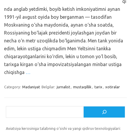
qi
nda anglab yetdimki, boyib ketish imkoniyatimni aynan
1991-yil avgust oyida boy berganman — tasodifan
Moskvaning o‘sha maydonida, aynan o‘sha soatda,
Rossiyaning bo‘lajak prezidenti joylashgan joydan bir
necha o‘n metr uzoqlikda bo‘lganimda. Men tank yonida
edim, lekin ustiga chiqmadim Men Yeltsinni tankka
chiqarayotganlarini ko‘rdim, lekin u tomon yo‘l bosib,
tarixga kirgan o‘sha impovizatsiyalangan minbar ustiga
chiqishga
…
Category:
Madaniyat
Belgilar:
jurnalist
,
mustaqillik
,
tarix
,
xotiralar
Izlash
Aviatsiya kerosiniga talabning o‘sishi va yangi qidiruv texnologiyalari: