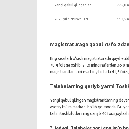
Yangi qabul qilinganlar
226,8 
2025 yil bitiruvchilari
112,5 
Magistraturaga qabul 70 foizda
Eng sezilarli o‘sish magistraturada qayd etild
70,4 foizga oshib, 21,6 ming nafardan 36,8 min
magistrantlar soni esa bir yil ichida 41,5 foiz
Talabalarning qariyb yarmi Tos
Yangi qabul qilingan magistrantlarning deyarl
asosiy ta’lim markazi bo‘lib qolmoqda. Bu yerd
ta’lim tashkilotlarining qariyb 46 foizi joyla
3-jadval. Talabalar soni eng ko‘p b