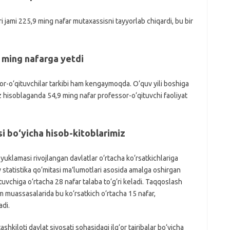
ri jami 225,9 ming nafar mutaxassisni tayyorlab chiqardi, bu bir
9 ming nafarga yetdi
sor-o‘qituvchilar tarkibi ham kengaymoqda. O‘quv yili boshiga
siz hisoblaganda 54,9 ming nafar professor-o‘qituvchi faoliyat
i bo‘yicha hisob-kitoblarimiz
uklamasi rivojlangan davlatlar o‘rtacha ko‘rsatkichlariga
 statistika qo‘mitasi ma’lumotlari asosida amalga oshirgan
tuvchiga o‘rtacha 28 nafar talaba to‘g‘ri keladi. Taqqoslash
m muassasalarida bu ko‘rsatkich o‘rtacha 15 nafar,
adi.
shkiloti davlat siyosati sohasidagi ilg‘or tajribalar bo‘yicha