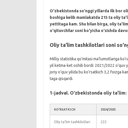
O‘zbekistonda so‘nggi yillarda ilk bor oli
boshiga kelib mamlakatda 215 ta oliy ta’li
yettitaga kam. Shu bilan birga, oliy ta’li
o‘qituvchilar soni bo‘yicha o‘sishda davo
Oliy ta’lim tashkilotlari soni so‘n
Milliy statistika qo‘mitasi ma’lumotlariga ko‘ra
yil ketma-ket oshib bordi: 2021/2022 o‘quv y
joriy o‘quv yilida bu ko‘rsatkich 3,2 foizga ka
taga qisqardi.
1-jadval. O‘zbekistonda oliy ta’lim:
KO‘RSATKICH
2024/2025
Oliy ta’lim tashkilotlari
222