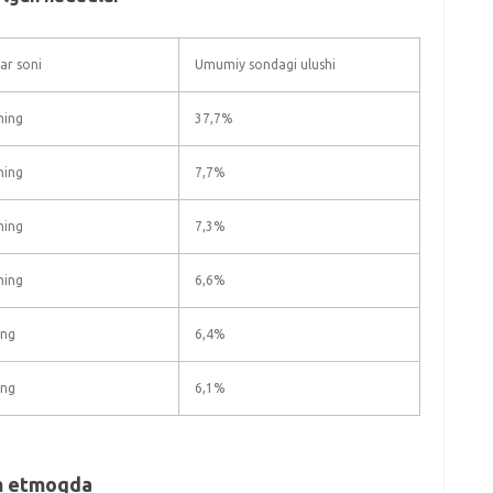
ar soni
Umumiy sondagi ulushi
ming
37,7%
ming
7,7%
ming
7,3%
ming
6,6%
ing
6,4%
ing
6,1%
om etmoqda