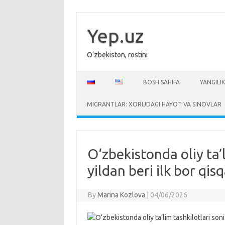
Skip
to
content
Yep.uz
O‘zbekiston, rostini
BOSH SAHIFA
YANGILIK
MIGRANTLAR: XORIJDAGI HAYOT VA SINOVLAR
O‘zbekistonda oliy ta’l
yildan beri ilk bor qis
By
Marina Kozlova
|
04/06/2026