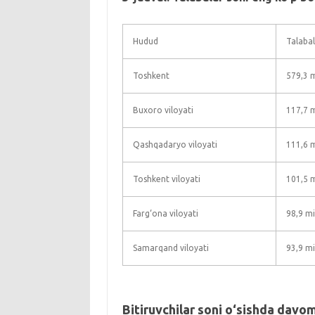
Hudud
Talabal
Toshkent
579,3 
Buxoro viloyati
117,7 
Qashqadaryo viloyati
111,6 
Toshkent viloyati
101,5 
Farg‘ona viloyati
98,9 m
Samarqand viloyati
93,9 m
Bitiruvchilar soni o‘sishda dav