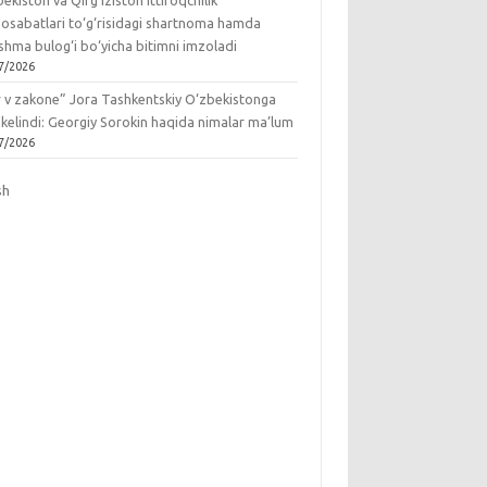
ekiston va Qirg‘iziston ittifoqchilik
osabatlari to‘g‘risidagi shartnoma hamda
hma bulog‘i bo‘yicha bitimni imzoladi
7/2026
r v zakone” Jora Tashkentskiy O‘zbekistonga
 kelindi: Georgiy Sorokin haqida nimalar ma’lum
7/2026
sh