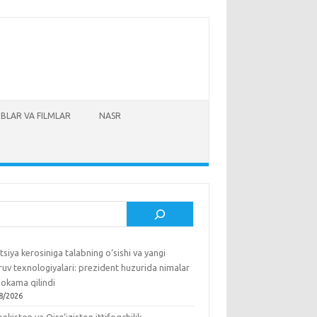
BLAR VA FILMLAR
NASR
sh
tsiya kerosiniga talabning o‘sishi va yangi
ruv texnologiyalari: prezident huzurida nimalar
okama qilindi
8/2026