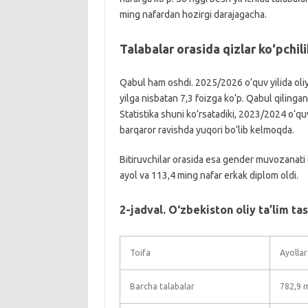
ming nafardan hozirgi darajagacha.
Talabalar orasida qizlar ko‘pchili
Qabul ham oshdi. 2025/2026 o‘quv yilida oliy t
yilga nisbatan 7,3 foizga ko‘p. Qabul qilingan
Statistika shuni ko‘rsatadiki, 2023/2024 o‘qu
barqaror ravishda yuqori bo‘lib kelmoqda.
Bitiruvchilar orasida esa gender muvozanati 
ayol va 113,4 ming nafar erkak diplom oldi.
2-jadval. O‘zbekiston oliy ta’lim ta
Toifa
Ayollar
Barcha talabalar
782,9 