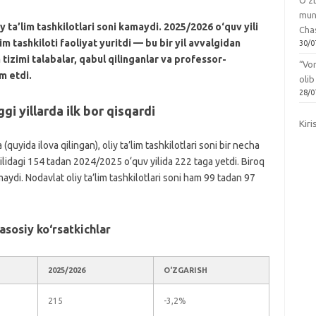
O‘zb
mun
y ta’lim tashkilotlari soni kamaydi. 2025/2026 o‘quv yili
Chas
m tashkiloti faoliyat yuritdi — bu bir yil avvalgidan
30/0
m tizimi talabalar, qabul qilinganlar va professor-
“Vo
m etdi.
olib
28/0
ggi yillarda ilk bor qisqardi
Kiri
 (quyida ilova qilingan), oliy ta’lim tashkilotlari soni bir necha
ilidagi 154 tadan 2024/2025 o‘quv yilida 222 taga yetdi. Biroq
maydi. Nodavlat oliy ta’lim tashkilotlari soni ham 99 tadan 97
 asosiy ko‘rsatkichlar
2025/2026
O‘ZGARISH
215
-3,2%