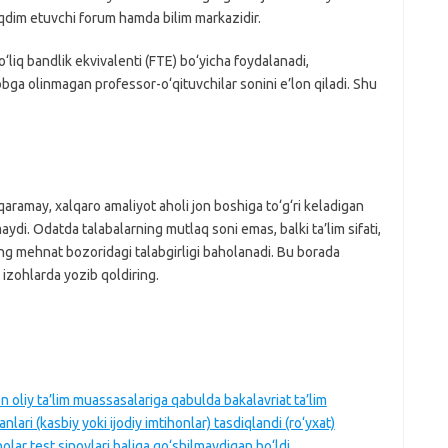
taqdim etuvchi forum hamda bilim markazidir.
liq bandlik ekvivalenti (FTE) bo‘yicha foydalanadi,
obga olinmagan professor-o‘qituvchilar sonini e’lon qiladi. Shu
aramay, xalqaro amaliyot aholi jon boshiga to‘g‘ri keladigan
aydi. Odatda talabalarning mutlaq soni emas, balki ta’lim sifati,
ing mehnat bozoridagi talabgirligi baholanadi. Bu borada
 izohlarda yozib qoldiring.
 oliy ta’lim muassasalariga qabulda bakalavriat ta’lim
anlari (kasbiy yoki ijodiy imtihonlar) tasdiqlandi (ro‘yxat)
olar test sinovlari baliga qo‘shilmaydigan bo‘ldi