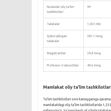
Nodavlat oliy ta’lim
99
tashkilotlari
Talabalar
1,433 mln
Qabul qilingan
381,7 ming
talabalar
Magistrantlar
39,8 ming
Professor-o‘qituvchilar
49,6 ming
Mamlakat oliy ta’lim tashkilotlar
Ta’lim tashkilotlari soni kamayganiga qaramay
mamlakatdagi oliy ta’lim tashkilotlarida 1,535
nafarga ko‘p. So‘nggi besh yil ichida talabala