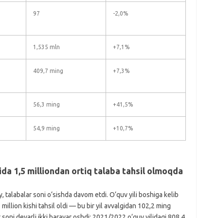
97
-2,0%
1,535 mln
+7,1%
409,7 ming
+7,3%
56,3 ming
+41,5%
54,9 ming
+10,7%
ida 1,5 milliondan ortiq talaba tahsil olmoqda
, talabalar soni o‘sishda davom etdi. O‘quv yili boshiga kelib
 million kishi tahsil oldi — bu bir yil avvalgidan 102,2 ming
r soni deyarli ikki baravar oshdi: 2021/2022 o‘quv yilidagi 808,4