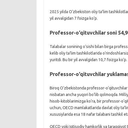
2025 yilda O‘zbekiston oliy ta’lim tashkilotla
yil avvalgidan 7 foizga ko‘p.
Professor-o‘qituvchilar soni 54,
Talabalar sonining o‘sishi bilan birga profes
kelib oliy ta’lim tashkilotlarida o‘rindoshlar
yuritdi. Bu bir yil avvalgidan 10,7 foizga ko‘p.
Professor-o‘qituvchilar yuklamas
Biroq O‘zbekistonda professor-o‘qituvchilar y
nisbatan ancha yuqori bo‘lib qolmoqda. Milliy
hisob-kitoblarimizga ko‘ra, bir professor-o‘qi
uchun, OECD mamlakatlarida davlat oliy ta’li
xususiylarida esa 18 nafar talabani tashkil et
OECD yoki Iqtisodiy hamkorlik va taraqqiyot ta