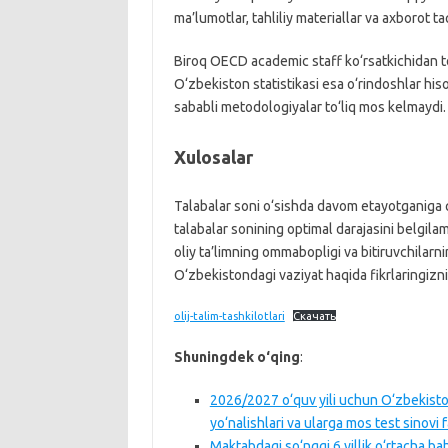
ma’lumotlar, tahliliy materiallar va axborot 
Biroq OECD academic staff ko‘rsatkichidan to‘
O‘zbekiston statistikasi esa o‘rindoshlar his
sababli metodologiyalar to‘liq mos kelmaydi.
Xulosalar
Talabalar soni o‘sishda davom etayotganiga q
talabalar sonining optimal darajasini belgilam
oliy ta’limning ommabopligi va bitiruvchilarn
O‘zbekistondagi vaziyat haqida fikrlaringizni
olij-talim-tashkilotlari
Скачать
Shuningdek o‘qing
:
2026/2027 o‘quv yili uchun O‘zbekiston
yo‘nalishlari va ularga mos test sinovi f
Maktabdagi so‘nggi 6 yillik o‘rtacha bah