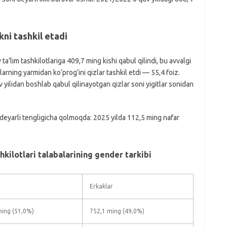
kni tashkil etadi
a’lim tashkilotlariga 409,7 ming kishi qabul qilindi, bu avvalgi
larning yarmidan ko‘prog‘ini qizlar tashkil etdi — 55,4 foiz.
v yilidan boshlab qabul qilinayotgan qizlar soni yigitlar sonidan
deyarli tengligicha qolmoqda: 2025 yilda 112,5 ming nafar
shkilotlari talabalarining gender tarkibi
Erkaklar
ming (51,0%)
752,1 ming (49,0%)