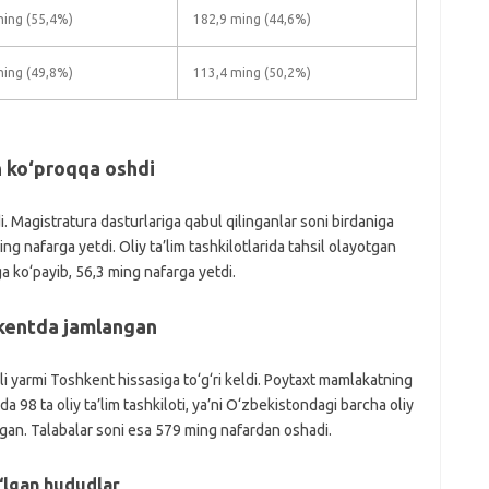
ming (55,4%)
182,9 ming (44,6%)
ming (49,8%)
113,4 ming (50,2%)
n ko‘proqqa oshdi
i. Magistratura dasturlariga qabul qilinganlar soni birdaniga
g nafarga yetdi. Oliy ta’lim tashkilotlarida tahsil olayotgan
ga ko‘payib, 56,3 ming nafarga yetdi.
hkentda jamlangan
i yarmi Toshkent hissasiga to‘g‘ri keldi. Poytaxt mamlakatning
a 98 ta oliy ta’lim tashkiloti, ya’ni O‘zbekistondagi barcha oliy
shgan. Talabalar soni esa 579 ming nafardan oshadi.
o‘lgan hududlar