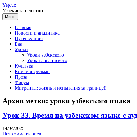
Перейти
Yep.uz
к
Узбекистан, честно
содержимому
Меню
Главная
Новости и аналитика
Путешествия
Еда
Уроки
Уроки узбекского
Уроки английского
Культура
Книги и фильмы
Проза
Форум
Мигранты: жизнь и испытания за границей
Архив метки:
уроки узбекского языка
Урок 33. Время на узбекском языке с ау
14/04/2025
Нет комментариев