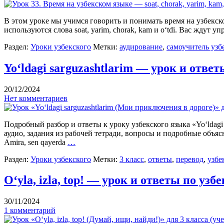
В этом уроке мы учимся говорить и понимать время на узбекско
используются слова soat, yarim, chorak, kam и o‘tdi. Вас ждут 
Раздел:
Уроки узбекского
Метки:
аудирование
,
самоучитель узб
Yo‘ldagi sarguzashtlarim — урок и ответ
20/12/2024
Нет комментариев
Подробный разбор и ответы к уроку узбекского языка «Yo‘ldagi 
аудио, задания из рабочей тетради, вопросы и подробные объяс
Amira, sen qayerda
…
Раздел:
Уроки узбекского
Метки:
3 класс
,
ответы
,
перевод
,
узбе
O‘yla, izla, top! — урок и ответы по узб
30/11/2024
1 комментарий