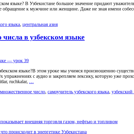
екском языке? В Узбекистане большое значение придают уважите
ое обращение к мужчине или женщине. Даже не зная имени собес
кого языка
,
центральная азия
 числа в узбекском языке
збекском языке?В этом уроке мы учимся произношению существи
ёх упражнениях с аудио и закрепляем лексику, которую уже прох
lar, ruchkalar,
…
множественное число
,
самоучитель узбекского языка
,
узбекский
 показывает внешняя торговля газом, нефтью и топливом
 что происходит в энергетике Узбекистана