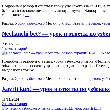
Подробный разбор и ответы к уроку узбекского языка «O‘yla, izl
буквами и составление слов. oʻylamoq — думатьizlamoq — искат
ch считаются
…
Раздел:
Уроки узбекского
Метки:
3 класс
,
ответы
,
перевод
,
узбе
Nechanchi bet? — урок и ответы по узбе
29/11/2024
1 комментарий
Подробный разбор и ответы к уроку узбекского языка «Nechanchi
объяснения новых слов, упражнения, задания из рабочей тетрад
выделяются только
…
Раздел:
Уроки узбекского
Метки:
3 класс
,
ответы
,
перевод
,
узбе
Xayrli kun! — урок и ответы по узбекск
11/11/2024
2 комментария