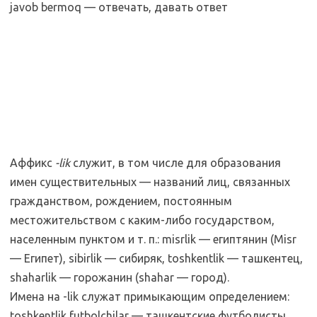
javob bermoq — отвечать, давать ответ
Аффикс
-lik
служит, в том числе для образования
имен существительных — названий лиц, связанных
гражданством, рождением, постоянным
местожительством с каким-либо государством,
населенным пунктом и т. п.: misrlik — египтянин (Misr
— Египет), sibirlik — сибиряк, toshkentlik — ташкентец,
shaharlik — горожанин (shahar — город).
Имена на -lik служат примыкающим определением:
toshkentlik futbolchilar — ташкентские футболисты.