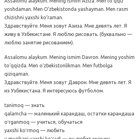
Assalomu alaykum. Mening ismim Aziza. Men to‘qqiz
yoshdaman. Men O‘zbekistonda yashayman. Men rasm
chizishni yaxshi ko‘raman.
Здравствуйте. Меня зовут Азиза. Мне девять лет. Я
живу в Узбекистане. Я люблю рисовать. (буквально —
люблю занятие рисованием).
Assalomu alaykum. Mening ismim Davron. Mening yoshim
to‘qqizda. Men o‘zbekistonlikman. Men futbolga
qiziqaman.
Здравствуйте. Меня зовут Даврон. Мне девять лет. Я
из Узбекистана. Я интересуюсь футболом.
tanimoq — знать
qalamcha — маленький карандаш, остатки карандаша
oʻrganmoq — учиться, обучаться
yaxshi koʻrmoq — любить
u muzikani yaxshi koʻradi — он любит музыку