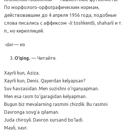
По морфолого-орфографическим нормам,
действовавшим до 4 апреля 1956 года, подобные
слова писались с аффиксом
-li
: toshkentli, shaharli и т.
п., но кириллицей.
-dan
— из
O‘qing.
— Читайте.
Xayrli kun, Aziza.
Xayrli kun, Denis. Qayerdan kelyapsan?
Suv havzasidan. Men suzishni o‘rganyapman.
Men esa rasm to‘garagidan kelyapman.
Bugun biz mevalarning rasmini chizdik. Bu rasmni
Davronga sovg‘a qilaman.
Juda chiroyli. Davron xursand bo‘ladi.
Mayli, xayr.