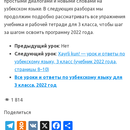
простыми диалогами и новыми словами на
узбекском языке. В следующих разборах мы
продолжим подробно рассматривать все упражнения
учебника и рабочей тетради для 3 класса, чтобы шаг
за шагом освоить программу 2022 года.
Предыдущий урок
: Нет
Следующий урок
:
Xayrli kun! — урок и ответы по
узбекскому языку, 3 класс (учебник 2022 года,
страницы 8–10)
Все уроки и ответы по узбекскому языку для
3 класса, 2022 год
1 814
Поделиться
T
O
V
X
Fa
О