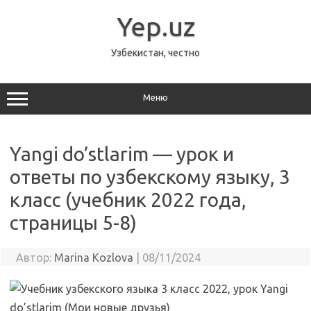
Перейти
к
Yep.uz
содержимому
Узбекистан, честно
Меню
Yangi do’stlarim — урок и
ответы по узбекскому языку, 3
класс (учебник 2022 года,
страницы 5-8)
Автор:
Marina Kozlova
|
08/11/2024