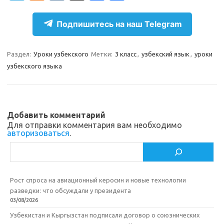
el
d
K
c
т
e
n
e
п
Подпишитесь на наш Telegram
gr
o
b
р
a
kl
o
а
Раздел:
Уроки узбекского
Метки:
3 класс
,
узбекский язык
,
уроки
узбекского языка
m
as
o
в
sn
k
и
ik
т
Добавить комментарий
i
ь
Для отправки комментария вам необходимо
авторизоваться
.
Поиск
Рост спроса на авиационный керосин и новые технологии
разведки: что обсуждали у президента
03/08/2026
Узбекистан и Кыргызстан подписали договор о союзнических