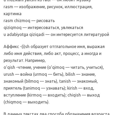
rasm — изображение, рисунок, иллюстрация,
картинка
rasm chizmoq — рисовать
qiziqmoq — интересоваться, увлекаться
u adabiyotga qiziqadi — он интересуется литературой
Аффикс -(i)sh образует отглагольное имя, выражая
либо имя действия, либо акт, процесс, а иногда и
результат. Например,
o’qish -чтение, учение (o’qimoq — читать, учиться),
urush — война (urmoq — бить), bilish — знание,
знакомый (bilmoq — знать), tanish — знако­мый,
приятель (tanimoq — узнавать); kirish — вход,
вступление (kirmoq — входить); chiqish — выход
(chiqmoq — выходить).
В данных текстах два способа обозначения возраста