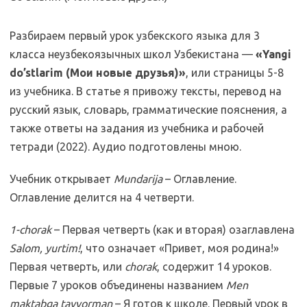
Разбираем первый урок узбекского языка для 3
класса неузбекоязычных школ Узбекистана —
«Yangi
do’stlarim (Мои новые друзья)»
, или страницы 5-8
из учебника. В статье я привожу тексты, перевод на
русский язык, словарь, грамматические пояснения, а
также ответы на задания из учебника и рабочей
тетради (2022). Аудио подготовлены мною.
Учебник открывает
Mundarija
– Оглавление.
Оглавление делится на 4 четверти.
1-chorak
– Первая четверть (как и вторая) озаглавлена
Salom, yurtim!
, что означает «Привет, моя родина!»
Первая четверть, или
chorak
, содержит 14 уроков.
Первые 7 уроков объединены названием
Men
maktabga tayyorman
– Я готов к школе. Первый урок в