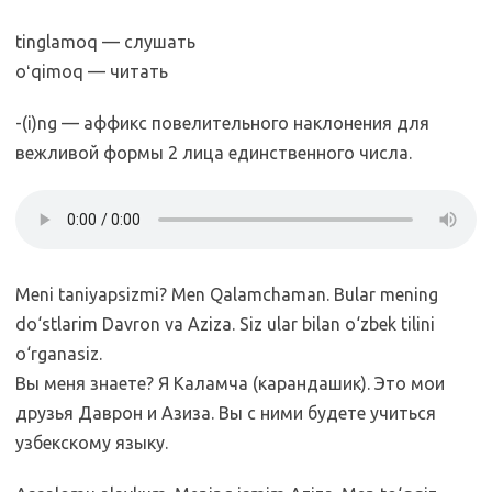
tinglamoq — слушать
oʻqimoq — читать
-(i)ng — аффикс повелительного наклонения для
вежливой формы 2 лица единственного числа.
Meni taniyapsizmi? Men Qalamchaman. Bular mening
do‘stlarim Davron va Aziza. Siz ular bilan o‘zbek tilini
o‘rganasiz.
Вы меня знаете? Я Каламча (карандашик). Это мои
друзья Даврон и Азиза. Вы с ними будете учиться
узбекскому языку.