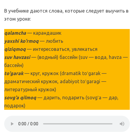
В учебнике даются слова, которые следует выучить в
этом уроке:
qalamcha
— карандашик
yaxshi ko’rmoq
— любить
qiziqmoq
— интересоваться, увлекаться
suv havzasi
— (водный) бассейн (suv — вода, havza —
бассейн)
to’garak
— круг, кружок (dramatik toʻgarak —
драматический кружок, adabiyot toʻgaragi —
литературный кружок)
sovg’a qilmoq
— дарить, подарить (sovgʻa — дар,
подарок)