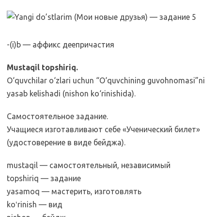
-(i)b — аффикс деепричастия
Mustaqil topshiriq.
O‘quvchilar o‘zlari uchun “O‘quvchining guvohnomasi”ni
yasab kelishadi (nishon ko‘rinishida).
Самостоятельное задание.
Учащиеся изготавливают себе «Ученический билет»
(удостоверение в виде бейджа).
mustaqil — самостоятельный, независимый
topshiriq — задание
yasamoq — мастерить, изготовлять
koʻrinish — вид