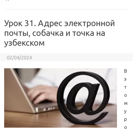
Урок 31. Адрес электронной
почты, собачка и точка на
узбекском
02/04/2024
В
э
т
о
м
у
р
о