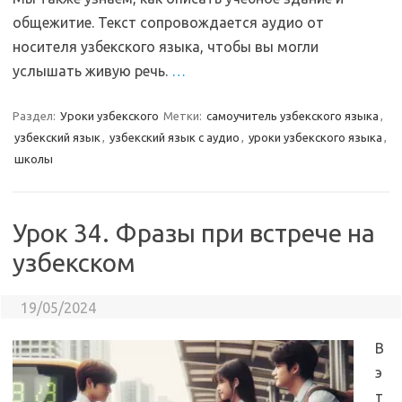
общежитие. Текст сопровождается аудио от
носителя узбекского языка, чтобы вы могли
услышать живую речь.
…
Раздел:
Уроки узбекского
Метки:
самоучитель узбекского языка
,
узбекский язык
,
узбекский язык с аудио
,
уроки узбекского языка
,
школы
Урок 34. Фразы при встрече на
узбекском
19/05/2024
В
э
т