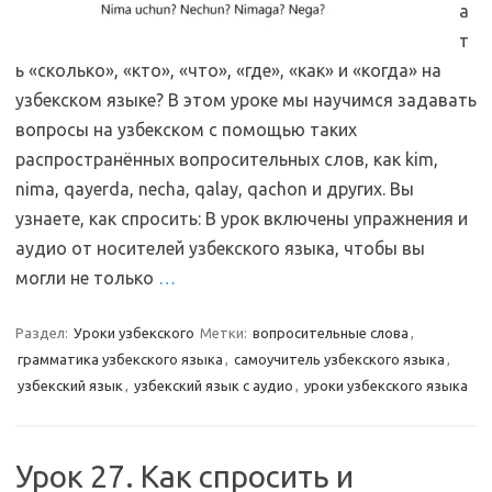
а
т
ь «сколько», «кто», «что», «где», «как» и «когда» на
узбекском языке? В этом уроке мы научимся задавать
вопросы на узбекском с помощью таких
распространённых вопросительных слов, как kim,
nima, qayerda, necha, qalay, qachon и других. Вы
узнаете, как спросить: В урок включены упражнения и
аудио от носителей узбекского языка, чтобы вы
могли не только
…
Раздел:
Уроки узбекского
Метки:
вопросительные слова
,
грамматика узбекского языка
,
самоучитель узбекского языка
,
узбекский язык
,
узбекский язык с аудио
,
уроки узбекского языка
Урок 27. Как спросить и