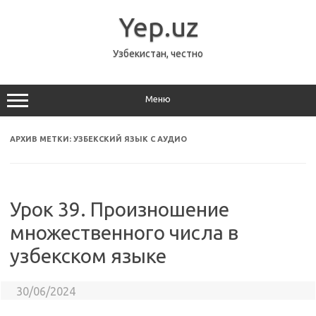
Перейти
к
Yep.uz
содержимому
Узбекистан, честно
Меню
АРХИВ МЕТКИ:
УЗБЕКСКИЙ ЯЗЫК С АУДИО
Урок 39. Произношение
множественного числа в
узбекском языке
30/06/2024