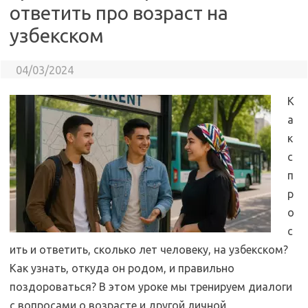
ответить про возраст на
узбекском
04/03/2024
К
а
к
с
п
р
о
с
ить и ответить, сколько лет человеку, на узбекском?
Как узнать, откуда он родом, и правильно
поздороваться? В этом уроке мы тренируем диалоги
с вопросами о возрасте и другой личной