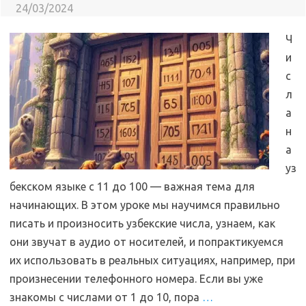
24/03/2024
Ч
и
с
л
а
н
а
уз
бекском языке с 11 до 100 — важная тема для
начинающих. В этом уроке мы научимся правильно
писать и произносить узбекские числа, узнаем, как
они звучат в аудио от носителей, и попрактикуемся
их использовать в реальных ситуациях, например, при
произнесении телефонного номера. Если вы уже
знакомы с числами от 1 до 10, пора
…