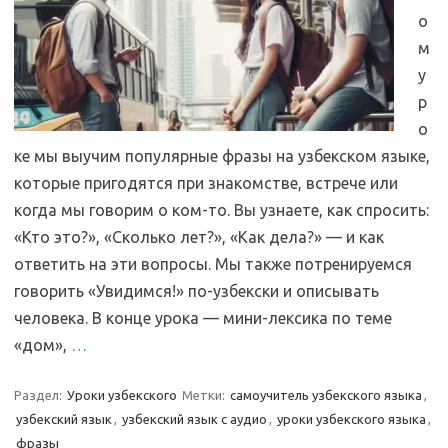
о
м
у
р
о
ке мы выучим популярные фразы на узбекском языке,
которые пригодятся при знакомстве, встрече или
когда мы говорим о ком-то. Вы узнаете, как спросить:
«Кто это?», «Сколько лет?», «Как дела?» — и как
ответить на эти вопросы. Мы также потренируемся
говорить «Увидимся!» по-узбекски и описывать
человека. В конце урока — мини-лексика по теме
«дом»,
…
Раздел:
Уроки узбекского
Метки:
самоучитель узбекского языка
,
узбекский язык
,
узбекский язык с аудио
,
уроки узбекского языка
,
фразы