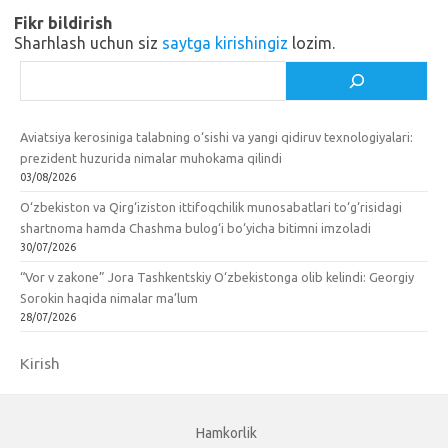
i
k
Fikr bildirish
k
Sharhlash uchun siz
saytga kirishingiz
lozim.
i
Izlash
Aviatsiya kerosiniga talabning o‘sishi va yangi qidiruv texnologiyalari:
prezident huzurida nimalar muhokama qilindi
03/08/2026
O‘zbekiston va Qirg‘iziston ittifoqchilik munosabatlari to‘g‘risidagi
shartnoma hamda Chashma bulog‘i bo‘yicha bitimni imzoladi
30/07/2026
“Vor v zakone” Jora Tashkentskiy O‘zbekistonga olib kelindi: Georgiy
Sorokin haqida nimalar ma’lum
28/07/2026
Kirish
Hamkorlik