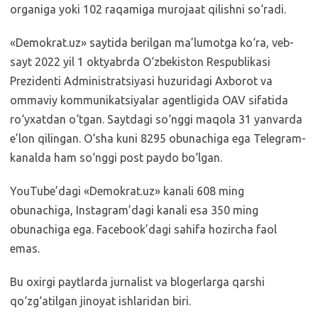
organiga yoki 102 raqamiga murojaat qilishni so‘radi.
«Demokrat.uz» saytida berilgan ma’lumotga ko‘ra, veb-
sayt 2022 yil 1 oktyabrda O‘zbekiston Respublikasi
Prezidenti Administratsiyasi huzuridagi Axborot va
ommaviy kommunikatsiyalar agentligida OAV sifatida
ro‘yxatdan o‘tgan. Saytdagi so‘nggi maqola 31 yanvarda
e’lon qilingan. O‘sha kuni 8295 obunachiga ega Telegram-
kanalda ham so‘nggi post paydo bo‘lgan.
YouTube’dagi «Demokrat.uz» kanali 608 ming
obunachiga, Instagram’dagi kanali esa 350 ming
obunachiga ega. Facebook’dagi sahifa hozircha faol
emas.
Bu oxirgi paytlarda jurnalist va blogerlarga qarshi
qo‘zg‘atilgan jinoyat ishlaridan biri.