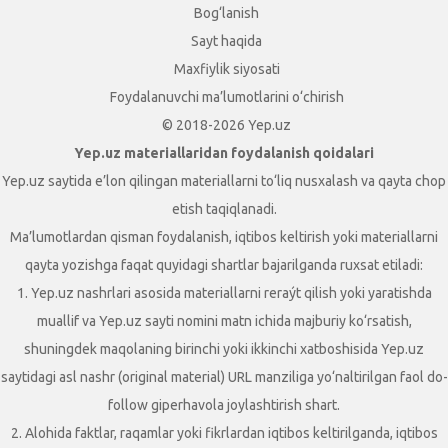
Bog‘lanish
Sayt haqida
Maxfiylik siyosati
Foydalanuvchi ma’lumotlarini o‘chirish
© 2018-2026 Yep.uz
Yep.uz materiallaridan foydalanish qoidalari
Yep.uz saytida e’lon qilingan materiallarni to‘liq nusxalash va qayta chop
etish taqiqlanadi.
Ma’lumotlardan qisman foydalanish, iqtibos keltirish yoki materiallarni
qayta yozishga faqat quyidagi shartlar bajarilganda ruxsat etiladi:
1. Yep.uz nashrlari asosida materiallarni reraýt qilish yoki yaratishda
muallif va Yep.uz sayti nomini matn ichida majburiy ko‘rsatish,
shuningdek maqolaning birinchi yoki ikkinchi xatboshisida Yep.uz
saytidagi asl nashr (original material) URL manziliga yo‘naltirilgan faol do-
follow giperhavola joylashtirish shart.
2. Alohida faktlar, raqamlar yoki fikrlardan iqtibos keltirilganda, iqtibos