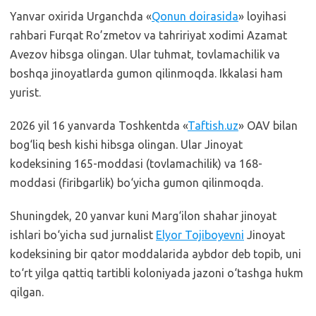
Yanvar oxirida Urganchda «
Qonun doirasida
» loyihasi
rahbari Furqat Ro’zmetov va tahririyat xodimi Azamat
Avezov hibsga olingan. Ular tuhmat, tovlamachilik va
boshqa jinoyatlarda gumon qilinmoqda. Ikkalasi ham
yurist.
2026 yil 16 yanvarda Toshkentda «
Taftish.uz
» OAV bilan
bog‘liq besh kishi hibsga olingan. Ular Jinoyat
kodeksining 165-moddasi (tovlamachilik) va 168-
moddasi (firibgarlik) bo‘yicha gumon qilinmoqda.
Shuningdek, 20 yanvar kuni Marg‘ilon shahar jinoyat
ishlari bo‘yicha sud jurnalist
Elyor Tojiboyevni
Jinoyat
kodeksining bir qator moddalarida aybdor deb topib, uni
to‘rt yilga qattiq tartibli koloniyada jazoni o‘tashga hukm
qilgan.