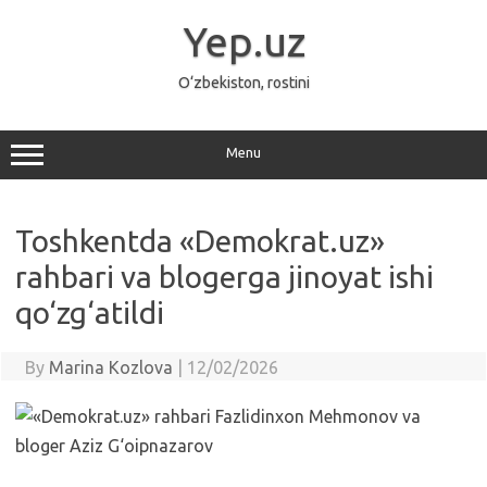
Skip
to
Yep.uz
content
O‘zbekiston, rostini
Menu
Toshkentda «Demokrat.uz»
rahbari va blogerga jinoyat ishi
qo‘zg‘atildi
By
Marina Kozlova
|
12/02/2026