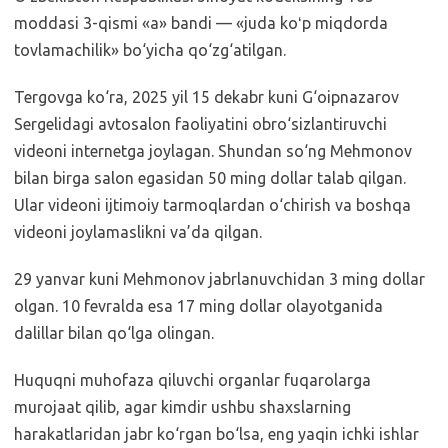
moddasi 3-qismi «a» bandi — «juda koʻp miqdorda
tovlamachilik» bo‘yicha qo‘zg‘atilgan.
Tergovga ko‘ra, 2025 yil 15 dekabr kuni G‘oipnazarov
Sergelidagi avtosalon faoliyatini obro‘sizlantiruvchi
videoni internetga joylagan. Shundan so‘ng Mehmonov
bilan birga salon egasidan 50 ming dollar talab qilgan.
Ular videoni ijtimoiy tarmoqlardan o‘chirish va boshqa
videoni joylamaslikni va’da qilgan.
29 yanvar kuni Mehmonov jabrlanuvchidan 3 ming dollar
olgan. 10 fevralda esa 17 ming dollar olayotganida
dalillar bilan qo‘lga olingan.
Huquqni muhofaza qiluvchi organlar fuqarolarga
murojaat qilib, agar kimdir ushbu shaxslarning
harakatlaridan jabr ko‘rgan bo‘lsa, eng yaqin ichki ishlar