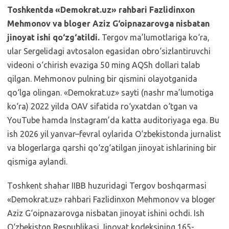
Toshkentda «Demokrat.uz» rahbari Fazlidinxon
Mehmonov va bloger Aziz G‘oipnazarovga nisbatan
jinoyat ishi qo‘zg‘atildi.
Tergov ma’lumotlariga ko‘ra,
ular Sergelidagi avtosalon egasidan obro‘sizlantiruvchi
videoni o‘chirish evaziga 50 ming AQSh dollari talab
qilgan. Mehmonov pulning bir qismini olayotganida
qo‘lga olingan. «Demokrat.uz» sayti (nashr ma’lumotiga
ko‘ra) 2022 yilda OAV sifatida ro‘yxatdan o‘tgan va
YouTube hamda Instagram’da katta auditoriyaga ega. Bu
ish 2026 yil yanvar–fevral oylarida O‘zbekistonda jurnalist
va blogerlarga qarshi qo‘zg‘atilgan jinoyat ishlarining bir
qismiga aylandi.
Toshkent shahar IIBB huzuridagi Tergov boshqarmasi
«Demokrat.uz» rahbari Fazlidinxon Mehmonov va bloger
Aziz G‘oipnazarovga nisbatan jinoyat ishini ochdi. Ish
O‘zbekiston Respublikasi Jinoyat kodeksining 165-