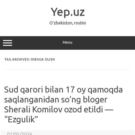
Skip
to
Yep.uz
content
O‘zbekiston, rostini
Menu
TAG ARCHIVES:
HIBSGA OLISH
Sud qarori bilan 17 oy qamoqda
saqlanganidan so‘ng bloger
Sherali Komilov ozod etildi —
“Ezgulik”
02/05/2026