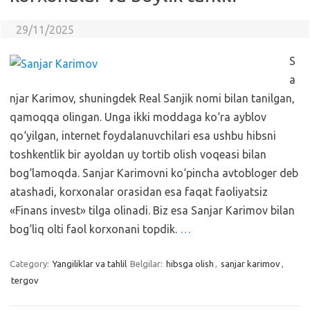
29/11/2025
S
a
njar Karimov, shuningdek Real Sanjik nomi bilan tanilgan,
qamoqqa olingan. Unga ikki moddaga ko‘ra ayblov
qo‘yilgan, internet foydalanuvchilari esa ushbu hibsni
toshkentlik bir ayoldan uy tortib olish voqeasi bilan
bog‘lamoqda. Sanjar Karimovni ko‘pincha avtobloger deb
atashadi, korxonalar orasidan esa faqat faoliyatsiz
«Finans invest» tilga olinadi. Biz esa Sanjar Karimov bilan
bog‘liq olti faol korxonani topdik.
…
Category:
Yangiliklar va tahlil
Belgilar:
hibsga olish
,
sanjar karimov
,
tergov