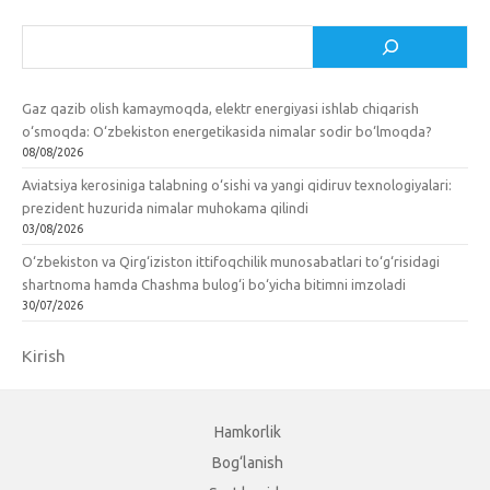
Izlash
Gaz qazib olish kamaymoqda, elektr energiyasi ishlab chiqarish
o‘smoqda: O‘zbekiston energetikasida nimalar sodir bo‘lmoqda?
08/08/2026
Aviatsiya kerosiniga talabning o‘sishi va yangi qidiruv texnologiyalari:
prezident huzurida nimalar muhokama qilindi
03/08/2026
O‘zbekiston va Qirg‘iziston ittifoqchilik munosabatlari to‘g‘risidagi
shartnoma hamda Chashma bulog‘i bo‘yicha bitimni imzoladi
30/07/2026
Kirish
Hamkorlik
Bog‘lanish