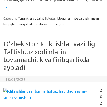
Xususan, gap 165-modda 3-qismi (tovlamachilik) haqida
…
Category:
Yangiliklar va tahlil
Belgilar:
blogerlar
,
hibsga olish
,
inson
huquqlari
,
jinoyat ishi
,
o‘zbekiston
,
tergov
O‘zbekiston Ichki ishlar vazirligi
Taftish.uz xodimlarini
tovlamachilik va firibgarlikda
aybladi
18/01/2026
2
0
2