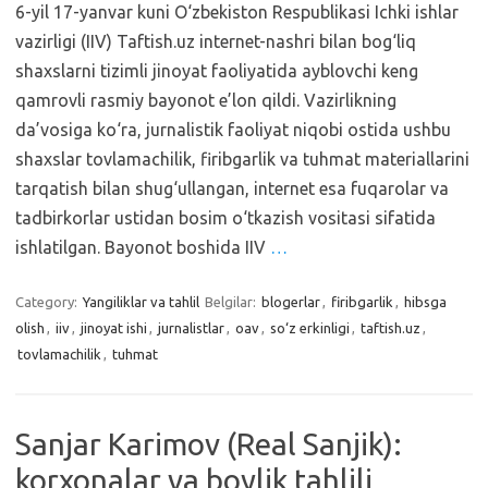
6-yil 17-yanvar kuni O‘zbekiston Respublikasi Ichki ishlar
vazirligi (IIV) Taftish.uz internet-nashri bilan bog‘liq
shaxslarni tizimli jinoyat faoliyatida ayblovchi keng
qamrovli rasmiy bayonot e’lon qildi. Vazirlikning
da’vosiga ko‘ra, jurnalistik faoliyat niqobi ostida ushbu
shaxslar tovlamachilik, firibgarlik va tuhmat materiallarini
tarqatish bilan shug‘ullangan, internet esa fuqarolar va
tadbirkorlar ustidan bosim o‘tkazish vositasi sifatida
ishlatilgan. Bayonot boshida IIV
…
Category:
Yangiliklar va tahlil
Belgilar:
blogerlar
,
firibgarlik
,
hibsga
olish
,
iiv
,
jinoyat ishi
,
jurnalistlar
,
oav
,
so‘z erkinligi
,
taftish.uz
,
tovlamachilik
,
tuhmat
Sanjar Karimov (Real Sanjik):
korxonalar va boylik tahlili