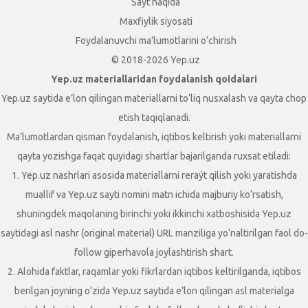
Sayt haqida
Maxfiylik siyosati
Foydalanuvchi ma’lumotlarini o‘chirish
© 2018-2026 Yep.uz
Yep.uz materiallaridan foydalanish qoidalari
Yep.uz saytida e’lon qilingan materiallarni to‘liq nusxalash va qayta chop
etish taqiqlanadi.
Ma’lumotlardan qisman foydalanish, iqtibos keltirish yoki materiallarni
qayta yozishga faqat quyidagi shartlar bajarilganda ruxsat etiladi:
1. Yep.uz nashrlari asosida materiallarni reraýt qilish yoki yaratishda
muallif va Yep.uz sayti nomini matn ichida majburiy ko‘rsatish,
shuningdek maqolaning birinchi yoki ikkinchi xatboshisida Yep.uz
saytidagi asl nashr (original material) URL manziliga yo‘naltirilgan faol do-
follow giperhavola joylashtirish shart.
2. Alohida faktlar, raqamlar yoki fikrlardan iqtibos keltirilganda, iqtibos
berilgan joyning o‘zida Yep.uz saytida e’lon qilingan asl materialga