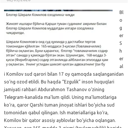
Bl
o
g
er
S
h
er
al
i Komilov sud qarori bilan 17 oy qamoqda saqlanganidan
so‘ng ozod etildi. Bu haqda “Ezgulik” inson huquqlari
jamiyati rahbari Abdurahmon Tashanov o‘zining
Telegram-kanalida ma’lum qildi. Uning ma’lumotlariga
ko‘ra, qaror Qarshi tuman jinoyat ishlari bo‘yicha sud
tomonidan qabul qilingan. Ish materiallariga ko‘ra,
Komilov bir qator asosiy ayblovlar bo‘yicha oqlangan.