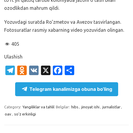
to‘rt yil qattiq tartibli koloniyada jazoni o‘tash bilan
ozodlikdan mahrum qildi.
Yozuvdagi suratda Ro’zmetov va Avezov tasvirlangan.
Fotosuratlar rasmiy xabarning video yozuvidan olingan.
405
Ulashish
T
O
V
X
Fa
S
el
d
K
c
h
e
n
e
ar
Telegram kanalimizga obuna bo‘ling
gr
o
b
e
a
kl
o
Category:
Yangiliklar va tahlil
Belgilar:
hibs
,
jinoyat ishi
,
jurnalistlar
,
oav
,
so‘z erkinligi
m
as
o
sn
k