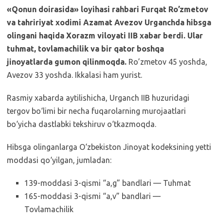
«Qonun doirasida» loyihasi rahbari Furqat Ro’zmetov
va tahririyat xodimi Azamat Avezov Urganchda hibsga
olingani haqida Xorazm viloyati IIB xabar berdi. Ular
tuhmat, tovlamachilik va bir qator boshqa
jinoyatlarda gumon qilinmoqda.
Ro’zmetov 45 yoshda,
Avezov 33 yoshda. Ikkalasi ham yurist.
Rasmiy xabarda aytilishicha, Urganch IIB huzuridagi
tergov bo‘limi bir necha fuqarolarning murojaatlari
bo‘yicha dastlabki tekshiruv o‘tkazmoqda.
Hibsga olinganlarga O‘zbekiston Jinoyat kodeksining yetti
moddasi qo‘yilgan, jumladan:
139-moddasi 3-qismi “a,g” bandlari — Tuhmat
165-moddasi 3-qismi “a,v” bandlari —
Tovlamachilik