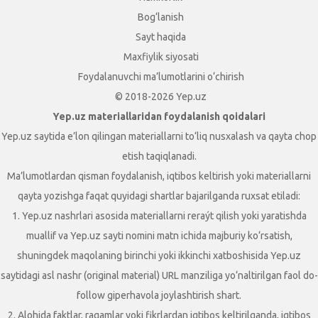
Bog‘lanish
Sayt haqida
Maxfiylik siyosati
Foydalanuvchi ma’lumotlarini o‘chirish
© 2018-2026 Yep.uz
Yep.uz materiallaridan foydalanish qoidalari
Yep.uz saytida e’lon qilingan materiallarni to‘liq nusxalash va qayta chop
etish taqiqlanadi.
Ma’lumotlardan qisman foydalanish, iqtibos keltirish yoki materiallarni
qayta yozishga faqat quyidagi shartlar bajarilganda ruxsat etiladi:
1. Yep.uz nashrlari asosida materiallarni reraýt qilish yoki yaratishda
muallif va Yep.uz sayti nomini matn ichida majburiy ko‘rsatish,
shuningdek maqolaning birinchi yoki ikkinchi xatboshisida Yep.uz
saytidagi asl nashr (original material) URL manziliga yo‘naltirilgan faol do-
follow giperhavola joylashtirish shart.
2. Alohida faktlar, raqamlar yoki fikrlardan iqtibos keltirilganda, iqtibos