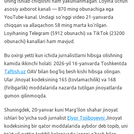
uning ishlab chiqilishi ham yakunlanmagan. Loyiha uchun
asosiy axborot kanali — 870 ming obunachiga ega
YouTube-kanal. Undagi so‘nggi video 21-yanvarda
chiqqan va allaqachon 58 ming marta ko‘rilgan.
Loyihaning Telegram (5912 obunachi) va TikTok (23200
obunachi) kanallari ham mavjud.
Bu oxirgi yetti kun ichida jurnalistlarni hibsga olishning
kamida ikkinchi holati. 2026-yil 16-yanvarda Toshkentda
Taftish.uz
OAV bilan bog‘liq besh kishi hibsga olingan.
Ular Jinoyat kodeksining 165 (tovlamachilik) va 168
(firibgarlik) moddalarida nazarda tutilgan jinoyatlarda
gumon qilinmoqda.
Shuningdek, 20-yanvar kuni Marg‘ilon shahar jinoyat
ishlari bo‘yicha sudi jurnalist
Elyor Tojiboyevni
Jinoyat
kodeksining bir qator moddalarida aybdor deb topib, uni