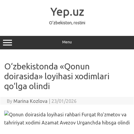
Skip
to
Yep.uz
content
O‘zbekiston, rostini
Menu
O‘zbekistonda «Qonun
doirasida» loyihasi xodimlari
qo‘lga olindi
By
Marina Kozlova
|
23/01/2026