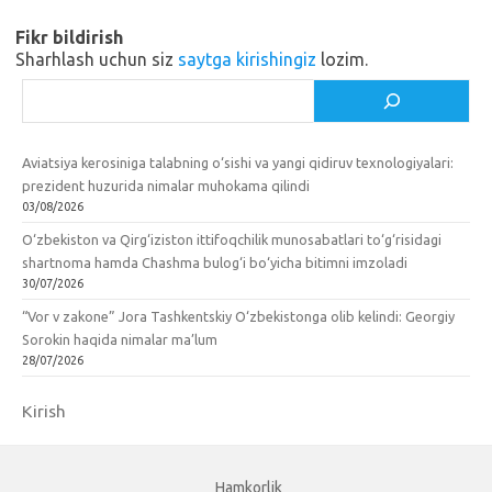
ik
Fikr bildirish
i
Sharhlash uchun siz
saytga kirishingiz
lozim.
Izlash
Aviatsiya kerosiniga talabning o‘sishi va yangi qidiruv texnologiyalari:
prezident huzurida nimalar muhokama qilindi
03/08/2026
O‘zbekiston va Qirg‘iziston ittifoqchilik munosabatlari to‘g‘risidagi
shartnoma hamda Chashma bulog‘i bo‘yicha bitimni imzoladi
30/07/2026
“Vor v zakone” Jora Tashkentskiy O‘zbekistonga olib kelindi: Georgiy
Sorokin haqida nimalar ma’lum
28/07/2026
Kirish
Hamkorlik