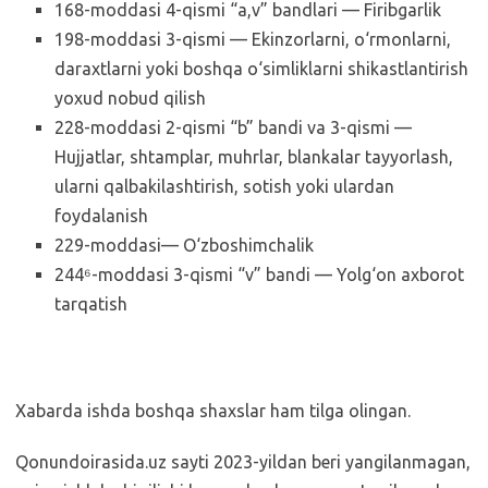
168-moddasi 4-qismi “a,v” bandlari — Firibgarlik
198-moddasi 3-qismi — Ekinzorlarni, o‘rmonlarni,
daraxtlarni yoki boshqa o‘simliklarni shikastlantirish
yoxud nobud qilish
228-moddasi 2-qismi “b” bandi va 3-qismi —
Hujjatlar, shtamplar, muhrlar, blankalar tayyorlash,
ularni qalbakilashtirish, sotish yoki ulardan
foydalanish
229-moddasi— O‘zboshimchalik
244⁶-moddasi 3-qismi “v” bandi — Yolg‘on axborot
tarqatish
Xabarda ishda boshqa shaxslar ham tilga olingan.
Qonundoirasida.uz sayti 2023-yildan beri yangilanmagan,