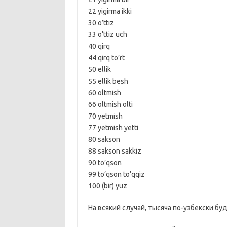
22 yigirma ikki
30 o’ttiz
33 o’ttiz uch
40 qirq
44 qirq to’rt
50 ellik
55 ellik besh
60 oltmish
66 oltmish olti
70 yetmish
77 yetmish yetti
80 sakson
88 sakson sakkiz
90 to’qson
99 to’qson to’qqiz
100 (bir) yuz
На всякий случай, тысяча по-узбекски бу