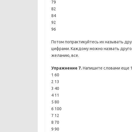
79
82
84
92
96
Потом попрактикуйтесь их называть друг
цифрами. Каждому можно назвать другом
желанию, все.
Упражнение 7.
Напишите словами еще 1
1 60
2 13
3 40
4 11
5 80
6 100
7 12
8 70
9 90