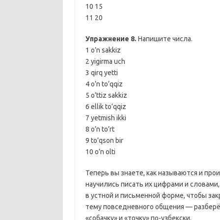
10 15
11 20
Упражнение 8.
Напишите числа.
1 o’n sakkiz
2 yigirma uch
3 qirq yetti
4 o’n to’qqiz
5 o’ttiz sakkiz
6 ellik to’qqiz
7 yetmish ikki
8 o’n to’rt
9 to’qson bir
10 o’n olti
Теперь вы знаете, как называются и прои
научились писать их цифрами и словами,
в устной и письменной форме, чтобы з
тему повседневного общения — разберём
«собачку» и «точку» по-узбекски.