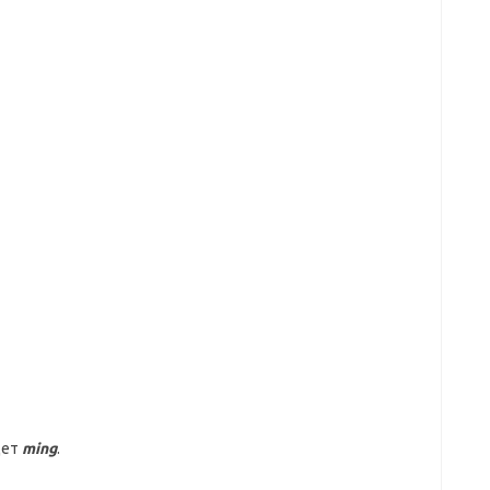
дет
ming
.