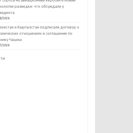
т спроса на авиационный керосин и новые
нологии разведки: что обсуждали у
зидента
8/2026
екистан и Кыргызстан подписали договор о
знических отношениях и соглашение по
нику Чашма
7/2026
йти