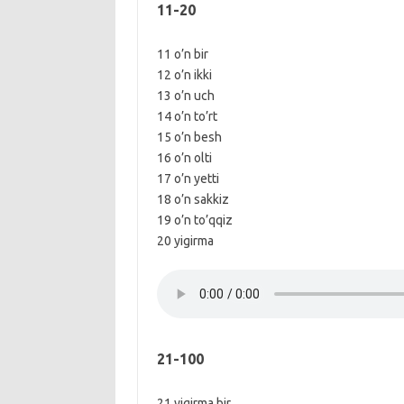
11-20
11 o’n bir
12 o’n ikki
13 o’n uch
14 o’n to’rt
15 o’n besh
16 o’n olti
17 o’n yetti
18 o’n sakkiz
19 o’n to’qqiz
20 yigirma
21-100
21 yigirma bir