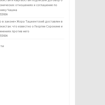
екистан и Кыргызстан подписали договор о
знических отношениях и соглашение по
нику Чашма
7/2026
р в законе» Жора Ташкентский доставлен в
екистан: что известно о Георгии Сорокине и
инениях против него
7/2026
йти