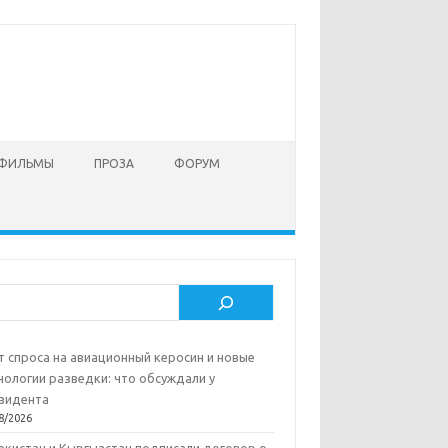
 ФИЛЬМЫ
ПРОЗА
ФОРУМ
ск
т спроса на авиационный керосин и новые
нологии разведки: что обсуждали у
зидента
8/2026