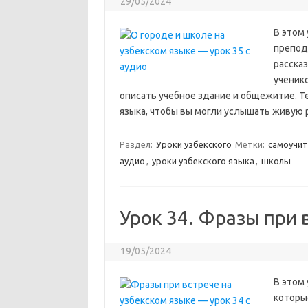
29/05/2024
В этом 
препода
рассказ
ученико
описать учебное здание и общежитие. Т
языка, чтобы вы могли услышать живую 
Раздел:
Уроки узбекского
Метки:
самоучит
аудио
,
уроки узбекского языка
,
школы
Урок 34. Фразы при 
19/05/2024
В этом
которы