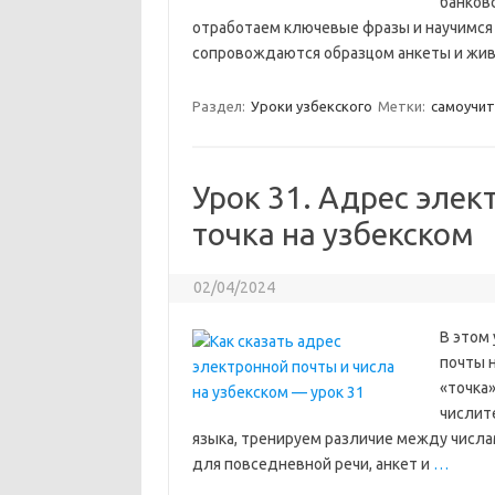
банков
отработаем ключевые фразы и научимся 
сопровождаются образцом анкеты и жив
Раздел:
Уроки узбекского
Метки:
самоучит
Урок 31. Адрес элек
точка на узбекском
02/04/2024
В этом 
почты н
«точка»
числит
языка, тренируем различие между числами
для повседневной речи, анкет и
…