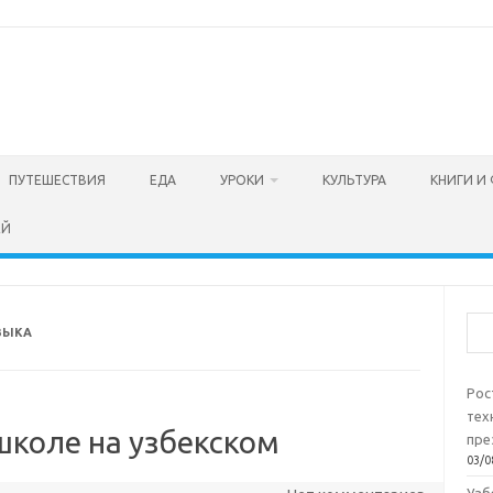
ПУТЕШЕСТВИЯ
ЕДА
УРОКИ
КУЛЬТУРА
КНИГИ И
ЕЙ
Пои
ЗЫКА
Рос
тех
 школе на узбекском
пре
03/0