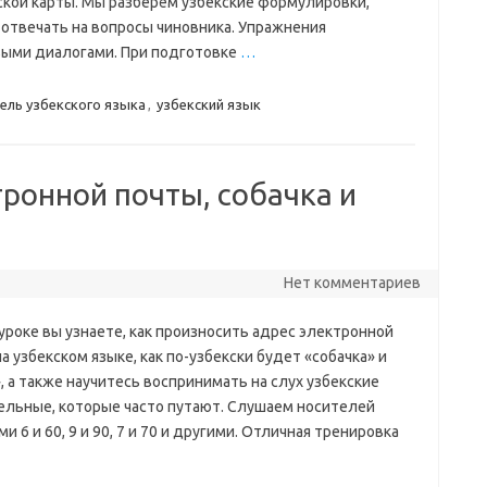
ской карты. Мы разберём узбекские формулировки,
отвечать на вопросы чиновника. Упражнения
ыми диалогами. При подготовке
…
ель узбекского языка
,
узбекский язык
тронной почты, собачка и
Нет комментариев
уроке вы узнаете, как произносить адрес электронной
а узбекском языке, как по-узбекски будет «собачка» и
, а также научитесь воспринимать на слух узбекские
ельные, которые часто путают. Слушаем носителей
 6 и 60, 9 и 90, 7 и 70 и другими. Отличная тренировка