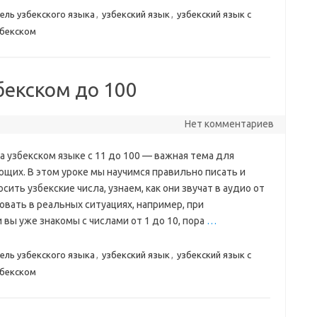
ель узбекского языка
,
узбекский язык
,
узбекский язык с
збекском
збекском до 100
Нет комментариев
а узбекском языке с 11 до 100 — важная тема для
ющих. В этом уроке мы научимся правильно писать и
сить узбекские числа, узнаем, как они звучат в аудио от
овать в реальных ситуациях, например, при
вы уже знакомы с числами от 1 до 10, пора
…
ель узбекского языка
,
узбекский язык
,
узбекский язык с
збекском