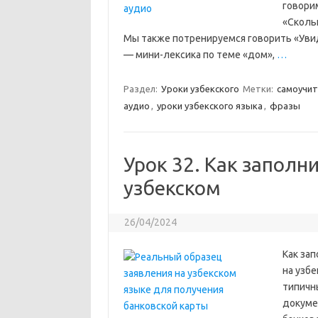
говорим
«Скольк
Мы также потренируемся говорить «Увиди
— мини-лексика по теме «дом»,
…
Раздел:
Уроки узбекского
Метки:
самоучит
аудио
,
уроки узбекского языка
,
фразы
Урок 32. Как заполн
узбекском
26/04/2024
Как за
на узбе
типичн
докумен