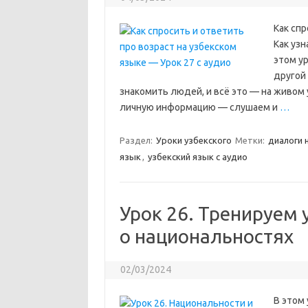
Как спр
Как узн
этом у
другой
знакомить людей, и всё это — на живом 
личную информацию — слушаем и
…
Раздел:
Уроки узбекского
Метки:
диалоги 
язык
,
узбекский язык с аудио
Урок 26. Тренируем 
о национальностях
02/03/2024
В этом