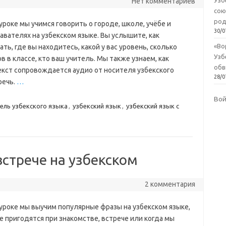
Узб
Нет комментариев
сою
род
уроке мы учимся говорить о городе, школе, учёбе и
30/0
вателях на узбекском языке. Вы услышите, как
«Во
ать, где вы находитесь, какой у вас уровень, сколько
Узб
в в классе, кто ваш учитель. Мы также узнаем, как
обв
екст сопровождается аудио от носителя узбекского
28/0
речь.
…
Во
ель узбекского языка
,
узбекский язык
,
узбекский язык с
встрече на узбекском
2 комментария
 уроке мы выучим популярные фразы на узбекском языке,
е пригодятся при знакомстве, встрече или когда мы