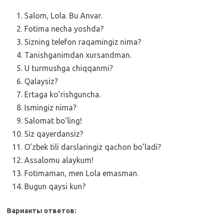
Salom, Lola. Bu Anvar.
Fotima necha yoshda?
Sizning telefon raqamingiz nima?
Tanishganimdan xursandman.
U turmushga chiqqanmi?
Qalaysiz?
Ertaga ko’rishguncha.
Ismingiz nima?
Salomat bo’ling!
Siz qayerdansiz?
O’zbek tili darslaringiz qachon bo’ladi?
Assalomu alaykum!
Fotimaman, men Lola emasman.
Bugun qaysi kun?
Варианты ответов: