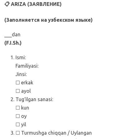
📋 ARIZA (ЗАЯВЛЕНИЕ)
(Заполняется на узбекском языке)
___dan
(F.I.Sh.)
Ismi:
Familiyasi:
Jinsi:
☐ erkak
☐ ayol
Tug‘ilgan sanasi:
☐ kun
☐ oy
☐ yil
☐ Turmushga chiqqan / Uylangan