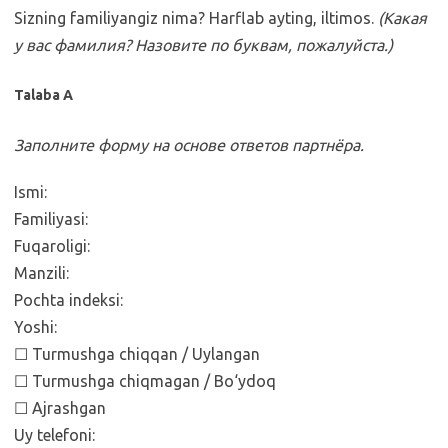
Sizning familiyangiz nima? Harflab ayting, iltimos.
(Какая
у вас фамилия? Назовите по буквам, пожалуйста.)
Talaba A
Заполните форму на основе ответов партнёра.
Ismi:
Familiyasi:
Fuqaroligi:
Manzili:
Pochta indeksi:
Yoshi:
☐ Turmushga chiqqan / Uylangan
☐ Turmushga chiqmagan / Bo‘ydoq
☐ Ajrashgan
Uy telefoni: