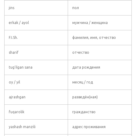
jins
пол
erkak / ayol
мужчина / женщина
F.I.Sh.
фамилия, имя, отчество
sharif
отчество
tug‘ilgan sana
дата рождения
oy / yil
месяц / год
ajrashgan
разведён(ная)
fuqarolik
гражданство
yashash manzili
адрес проживания