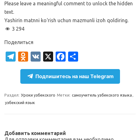
Please leave a meaningful comment to unlock the hidden
text.
Yashirin matnni ko‘rish uchun mazmunli izoh qoldiring.
3 294
Поделиться
T
O
V
X
Fa
О
el
d
K
c
т
e
n
e
п
Подпишитесь на наш Telegram
gr
o
b
р
a
kl
o
а
Раздел:
Уроки узбекского
Метки:
самоучитель узбекского языка
,
узбекский язык
m
as
o
в
sn
k
и
ik
т
Добавить комментарий
i
ь
Для отправки комментария вам необходимо