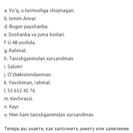
a. Yo‘q, u turmushga chiqmagan.
b. Ismim Anvar.
d. Bugun payshanba.
e. Dushanba va juma kunlari.
f. U 48 yoshda.
g. Rahmat.
h. Tanishganimdan xursandman.
i. Salom!
j. O‘zbekistondanman.
k. Yaxshiman, rahmat.
l. 55 652 45 76.
m. Kechirasiz.
n. Xayr.
o. Men ham tanishganimdan xursandman.
Теперь вы знаете, как заполнить анкету или заявление