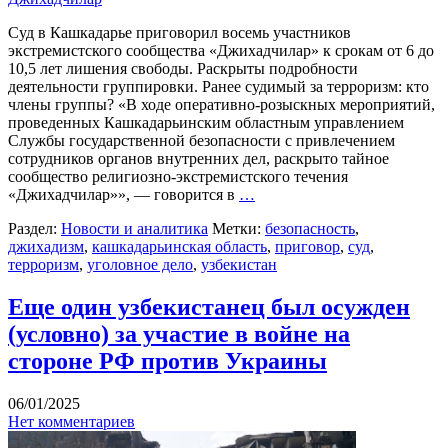
Суд в Кашкадарье приговорил восемь участников
экстремистского сообщества «Джихадчилар» к срокам от 6 до
10,5 лет лишения свободы. Раскрыты подробности
деятельности группировки. Ранее судимый за терроризм: кто
члены группы? «В ходе оперативно-розыскных мероприятий,
проведенных Кашкадарьинским областным управлением
Службы государственной безопасности с привлечением
сотрудников органов внутренних дел, раскрыто тайное
сообщество религиозно-экстремистского течения
«Джихадчилар»», — говорится в
…
Раздел:
Новости и аналитика
Метки:
безопасность
,
джихадизм
,
кашкадарьинская область
,
приговор
,
суд
,
терроризм
,
уголовное дело
,
узбекистан
Еще один узбекистанец был осужден
(условно) за участие в войне на
стороне РФ против Украины
06/01/2025
Нет комментариев