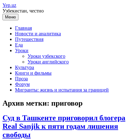
Перейти
Yep.uz
к
Узбекистан, честно
содержимому
Меню
Главная
Новости и аналитика
Путешествия
Еда
Уроки
Уроки узбекского
Уроки английского
Культура
Книги и фильмы
Проза
Форум
Мигранты: жизнь и испытания за границей
Архив метки:
приговор
Суд в Ташкенте приговорил блогера
Real Sanjik к пяти годам лишения
свободы