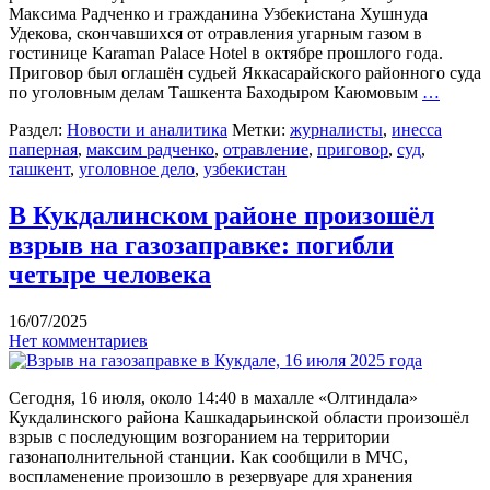
Максима Радченко и гражданина Узбекистана Хушнуда
Удекова, скончавшихся от отравления угарным газом в
гостинице Karaman Palace Hotel в октябре прошлого года.
Приговор был оглашён судьей Яккасарайского районного суда
по уголовным делам Ташкента Баходыром Каюмовым
…
Раздел:
Новости и аналитика
Метки:
журналисты
,
инесса
паперная
,
максим радченко
,
отравление
,
приговор
,
суд
,
ташкент
,
уголовное дело
,
узбекистан
В Кукдалинском районе произошёл
взрыв на газозаправке: погибли
четыре человека
16/07/2025
Нет комментариев
Сегодня, 16 июля, около 14:40 в махалле «Олтиндала»
Кукдалинского района Кашкадарьинской области произошёл
взрыв с последующим возгоранием на территории
газонаполнительной станции. Как сообщили в МЧС,
воспламенение произошло в резервуаре для хранения