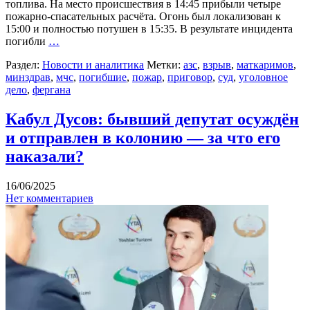
топлива. На место происшествия в 14:45 прибыли четыре
пожарно-спасательных расчёта. Огонь был локализован к
15:00 и полностью потушен в 15:35. В результате инцидента
погибли
…
Раздел:
Новости и аналитика
Метки:
азс
,
взрыв
,
маткаримов
,
минздрав
,
мчс
,
погибшие
,
пожар
,
приговор
,
суд
,
уголовное
дело
,
фергана
Кабул Дусов: бывший депутат осуждён
и отправлен в колонию — за что его
наказали?
16/06/2025
Нет комментариев