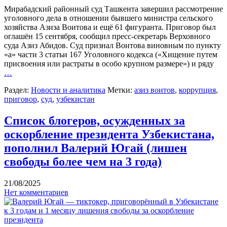
Мирабадский районный суд Ташкента завершил рассмотрение
уголовного дела в отношении бывшего министра сельского
хозяйства Азиза Воитова и ещё 61 фигуранта. Приговор был
оглашён 15 сентября, сообщил пресс-секретарь Верховного
суда Азиз Абидов. Суд признал Воитова виновным по пункту
«а» части 3 статьи 167 Уголовного кодекса («Хищение путем
присвоения или растраты в особо крупном размере») и ряду
…
Раздел:
Новости и аналитика
Метки:
азиз воитов
,
коррупция
,
приговор
,
суд
,
узбекистан
Список блогеров, осужденных за
оскорбление президента Узбекистана,
пополнил Валерий Югай (лишен
свободы более чем на 3 года)
21/08/2025
Нет комментариев