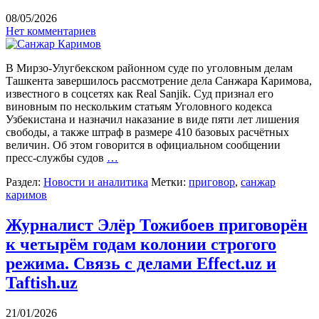
08/05/2026
Нет комментариев
В Мирзо-Улугбекском районном суде по уголовным делам
Ташкента завершилось рассмотрение дела Санжара Каримова,
известного в соцсетях как Real Sanjik. Суд признал его
виновным по нескольким статьям Уголовного кодекса
Узбекистана и назначил наказание в виде пяти лет лишения
свободы, а также штраф в размере 410 базовых расчётных
величин. Об этом говорится в официальном сообщении
пресс-службы судов
…
Раздел:
Новости и аналитика
Метки:
приговор
,
санжар
каримов
Журналист Элёр Тожибоев приговорён
к четырём годам колонии строгого
режима. Связь с делами Effect.uz и
Taftish.uz
21/01/2026