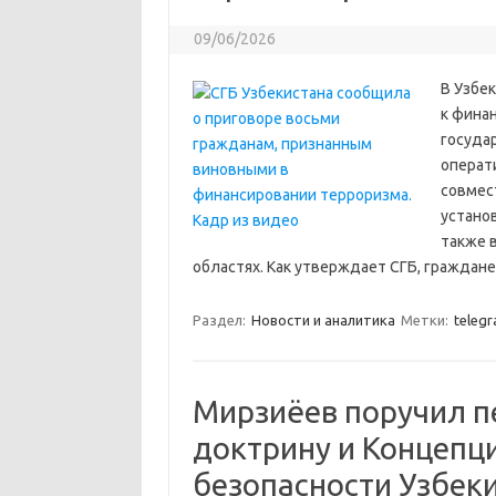
09/06/2026
В Узбе
к фина
госуда
операт
совмес
устано
также 
областях. Как утверждает СГБ, граждан
Раздел:
Новости и аналитика
Метки:
teleg
Мирзиёев поручил 
доктрину и Концепц
безопасности Узбек