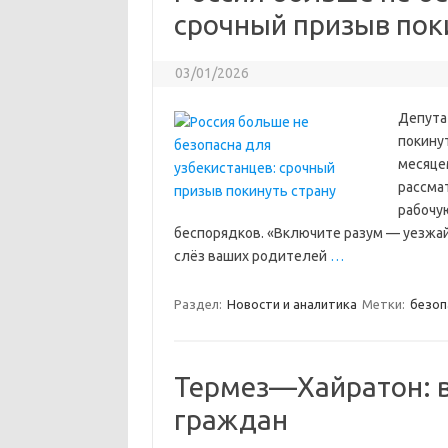
срочный призыв пок
03/01/2026
Депута
покинут
месяце
рассма
рабочу
беспорядков. «Включите разум — уезжайт
слёз ваших родителей
…
Раздел:
Новости и аналитика
Метки:
безоп
Термез—Хайратон: 
граждан