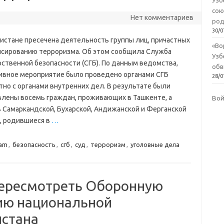
Узб
сою
Нет комментариев
род
30/0
кистане пресечена деятельность группы лиц, причастных
«Во
нсированию терроризма. Об этом сообщила Служба
Узб
рственной безопасности (СГБ). По данным ведомства,
обв
ивное мероприятие было проведено органами СГБ
28/0
тно с органами внутренних дел. В результате были
влены восемь граждан, проживающих в Ташкенте, а
Во
в Самаркандской, Бухарской, Андижанской и Ферганской
е, родившиеся в
…
ram
,
безопасность
,
сгб
,
суд
,
терроризм
,
уголовные дела
пересмотреть Оборонную
ию национальной
истана