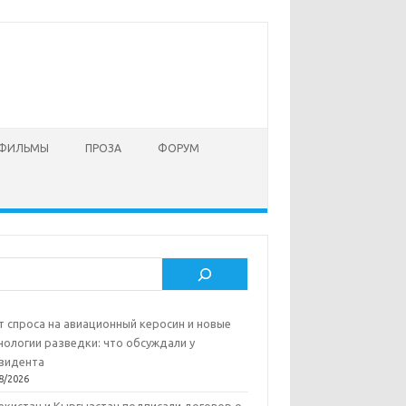
 ФИЛЬМЫ
ПРОЗА
ФОРУМ
ск
т спроса на авиационный керосин и новые
нологии разведки: что обсуждали у
зидента
8/2026