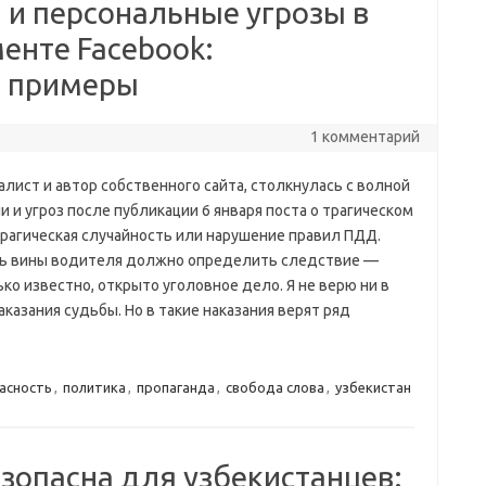
я и персональные угрозы в
енте Facebook:
 примеры
1 комментарий
алист и автор собственного сайта, столкнулась с волной
и и угроз после публикации 6 января поста о трагическом
Трагическая случайность или нарушение правил ПДД.
ь вины водителя должно определить следствие —
ко известно, открыто уголовное дело. Я не верю ни в
аказания судьбы. Но в такие наказания верят ряд
асность
,
политика
,
пропаганда
,
свобода слова
,
узбекистан
зопасна для узбекистанцев: