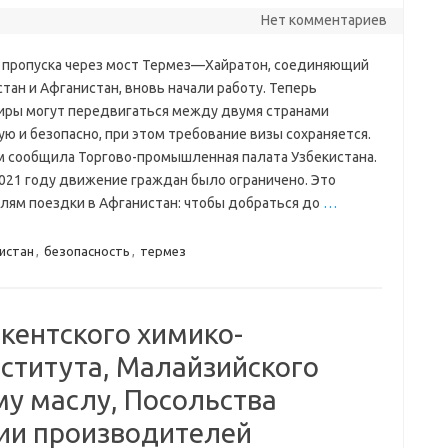
Нет комментариев
 пропуска через мост Термез—Хайратон, соединяющий
тан и Афганистан, вновь начали работу. Теперь
иры могут передвигаться между двумя странами
ю и безопасно, при этом требование визы сохраняется.
м сообщила Торгово-промышленная палата Узбекистана.
2021 году движение граждан было ограничено. Это
ям поездки в Афганистан: чтобы добраться до
…
истан
,
безопасность
,
термез
кентского химико-
нститута, Малайзийского
му маслу, Посольства
ии производителей