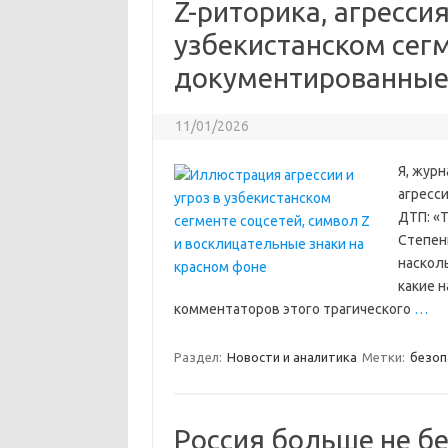
Z-риторика, агресси
узбекистанском сегм
документированные
11/01/2026
Я, журн
агресси
ДТП: «
Степен
насколь
какие н
комментаторов этого трагического
…
Раздел:
Новости и аналитика
Метки:
безоп
Россия больше не бе