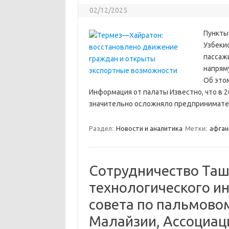
02/12/2025
Пункты
Узбекис
пассаж
напряму
Об это
Информация от палаты Известно, что в 
значительно осложняло предпринимател
Раздел:
Новости и аналитика
Метки:
афган
Сотрудничество Таш
технологического и
совета по пальмово
Малайзии, Ассоциац