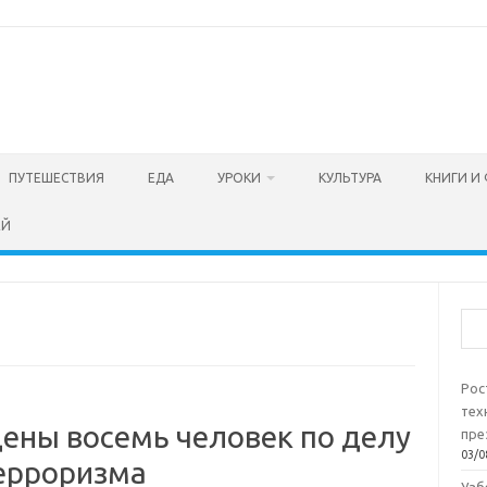
ПУТЕШЕСТВИЯ
ЕДА
УРОКИ
КУЛЬТУРА
КНИГИ И
ЕЙ
Пои
Рос
тех
дены восемь человек по делу
пре
03/0
ерроризма