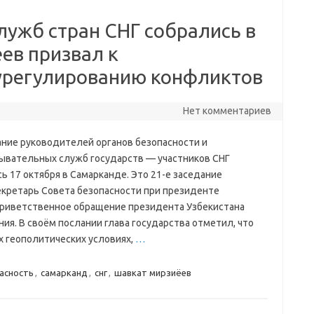
лужб стран СНГ собрались в
ев призвал к
урегулированию конфликтов
Нет комментариев
ние руководителей органов безопасности и
ывательных служб государств — участников СНГ
ь 17 октября в Самарканде. Это 21-е заседание
екретарь Совета безопасности при президенте
приветственное обращение президента Узбекистана
ия. В своём послании глава государства отметил, что
х геополитических условиях,
…
асность
,
самарканд
,
снг
,
шавкат мирзиёев