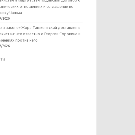
екистан и Кыргызстан подписали договор о
знических отношениях и соглашение по
нику Чашма
7/2026
р в законе» Жора Ташкентский доставлен в
екистан: что известно о Георгии Сорокине и
инениях против него
7/2026
йти