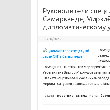
Руководители спецс
Самарканде, Мирзиё
дипломатическому 
17/10/2025
Совеща
развед
началос
Совещания. На открытии мероприятия С
Узбекистана Виктор Махмудов зачитал 
Шавката Мирзиёева к участникам заседан
мировая ситуация развивается в сложны
Раздел:
Новости и аналитика
Метки:
безоп