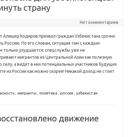
инуть страну
Нет комментариев
т Алишер Кодиров призвал граждан Узбекистана срочно
ь Россию. По его словам, ситуация там с каждым
м только ухудшается: спецслужбы уже не
тривают мигрантов из Центральной Азии как полезную
ю силу, а видят в них потенциальных участников будущих
е из России как можно скорее! Никакой доход не стоит
асность
,
мигранты
,
политика
,
россия
,
узбекистан
восстановлено движение