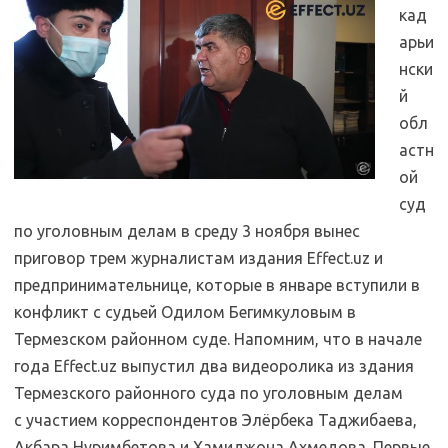
кад
арьи
нски
й
обл
астн
ой
суд
по уголовным делам в среду 3 ноября вынес
приговор трем журналистам издания Effect.uz и
предпринимательнице, которые в январе вступили в
конфликт с судьей Одилом Бегимкуловым в
Термезском районном суде. Напомним, что в начале
года Effect.uz выпустил два видеоролика из здания
Термезского районного суда по уголовным делам
с участием корреспондентов Элёрбека Таджибаева,
Акбара Нуримбетова и Хамиджона Ахмедова. Первые