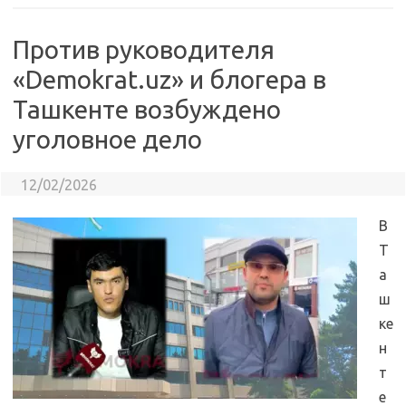
Против руководителя
«Demokrat.uz» и блогера в
Ташкенте возбуждено
уголовное дело
12/02/2026
В
Т
а
ш
ке
н
т
е