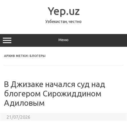
Перейти
к
Yep.uz
содержимому
Узбекистан, честно
Меню
АРХИВ МЕТКИ:
БЛОГЕРЫ
В Джизаке начался суд над
блогером Сирожиддином
Адиловым
21/07/2026