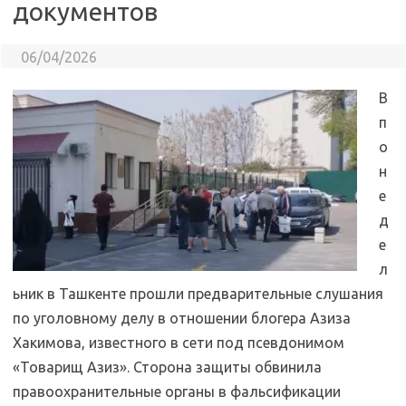
документов
06/04/2026
В
п
о
н
е
д
е
л
ьник в Ташкенте прошли предварительные слушания
по уголовному делу в отношении блогера Азиза
Хакимова, известного в сети под псевдонимом
«Товарищ Азиз». Сторона защиты обвинила
правоохранительные органы в фальсификации