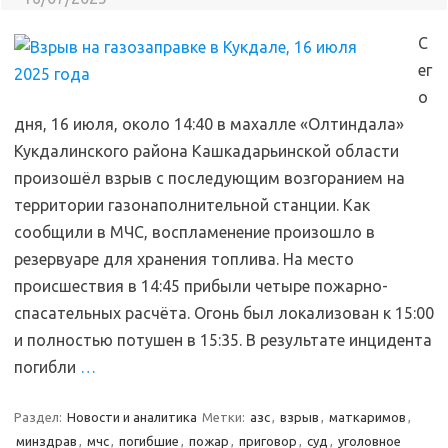
С
ег
о
дня, 16 июля, около 14:40 в махалле «Олтиндала»
Кукдалинского района Кашкадарьинской области
произошёл взрыв с последующим возгоранием на
территории газонаполнительной станции. Как
сообщили в МЧС, воспламенение произошло в
резервуаре для хранения топлива. На место
происшествия в 14:45 прибыли четыре пожарно-
спасательных расчёта. Огонь был локализован к 15:00
и полностью потушен в 15:35. В результате инцидента
погибли
…
Раздел:
Новости и аналитика
Метки:
азс
,
взрыв
,
маткаримов
,
минздрав
,
мчс
,
погибшие
,
пожар
,
приговор
,
суд
,
уголовное