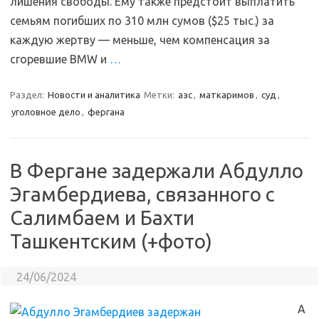
лишения свободы. Ему также предстоит выплатить
семьям погибших по 310 млн сумов ($25 тыс.) за
каждую жертву — меньше, чем компенсация за
сгоревшие BMW и
…
Раздел:
Новости и аналитика
Метки:
азс
,
маткаримов
,
суд
,
уголовное дело
,
фергана
В Фергане задержали Абдулло
Эгамбердиева, связанного с
Салимбаем и Бахти
Ташкентским (+фото)
24/06/2024
А