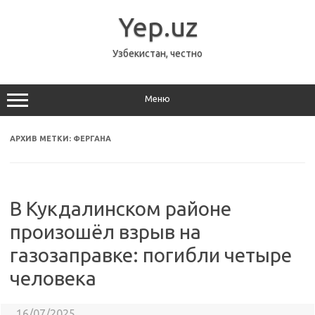
Перейти
к
Yep.uz
содержимому
Узбекистан, честно
Меню
АРХИВ МЕТКИ:
ФЕРГАНА
В Кукдалинском районе
произошёл взрыв на
газозаправке: погибли четыре
человека
16/07/2025