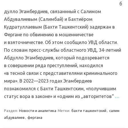
б
дулло Эгамбердиев, связаннный с Салимом
Абдувалиевым (Салимбай) и Бахтиёром
Кудратуллаевым (Бахти Ташкентский) задержан в
Фергане по обвинению в мошенничестве
и взяточничестве. Об этом сообщило УВД области.
По словам пресс-службы областного УВД, 34-летний
Абдулло Эгамбердиев, который подозревается
в совершении ряда преступлений, находился
«в тесной связи с представителями криминального
мира». В 2022—2023 годах Эгамбердиев
познакомился с Бахти Ташкентским, «получившим
статус вора в законе» и «одним из „авторитетов“
…
Раздел:
Новости и аналитика
Метки:
бахти ташкентский
,
салим
абдувалиев
,
фергана