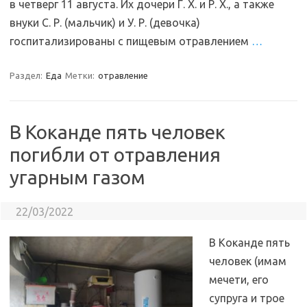
в четверг 11 августа. Их дочери Г. Х. и Р. Х., а также
внуки С. Р. (мальчик) и У. Р. (девочка)
госпитализированы с пищевым отравлением
…
Раздел:
Еда
Метки:
отравление
В Коканде пять человек
погибли от отравления
угарным газом
22/03/2022
В Коканде пять
человек (имам
мечети, его
супруга и трое