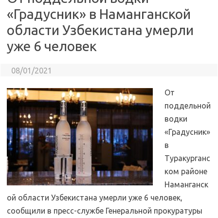
«Градусник» в Наманганской
области Узбекистана умерли
уже 6 человек
08/01/2021
От
поддельной
водки
«Градусник»
в
Туракурганс
ком районе
Наманганск
ой области Узбекистана умерли уже 6 человек,
сообщили в пресс-службе Генеральной прокуратуры