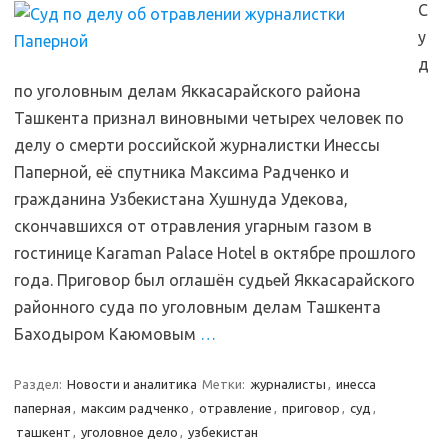
С
у
д
по уголовным делам Яккасарайского района
Ташкента признал виновными четырех человек по
делу о смерти российской журналистки Инессы
Паперной, её спутника Максима Радченко и
гражданина Узбекистана Хушнуда Удекова,
скончавшихся от отравления угарным газом в
гостинице Karaman Palace Hotel в октябре прошлого
года. Приговор был оглашён судьей Яккасарайского
районного суда по уголовным делам Ташкента
Баходыром Каюмовым
…
Раздел:
Новости и аналитика
Метки:
журналисты
,
инесса
паперная
,
максим радченко
,
отравление
,
приговор
,
суд
,
ташкент
,
уголовное дело
,
узбекистан